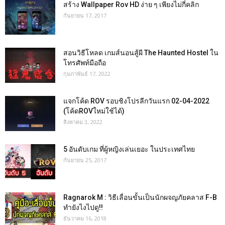
สร้าง Wallpaper Rov HD ง่าย ๆ เพียงไม่กี่คลิก
กันยายน 17, 2017
สอนวิธีโหลด เกมส์นอนสู้ผี The Haunted Hostel ใน
โทรศัพท์มือถือ
กุมภาพันธ์ 17, 2022
แจกโค้ด ROV รอบชิงโปรลีกวันแรก 02-04-2022
(โค้ดROVใหม่ใช้ได้)
สิงหาคม 3, 2022
5 อันดับเกม ที่ผู้หญิงเล่นเยอะ ในประเทศไทย
กันยายน 25, 2017
Ragnarok M : วิธีเลื่อนขั้นเป็นนักผจญภัยคลาส F-B
ทำยังไงไปดู!!
ธันวาคม 16, 2018