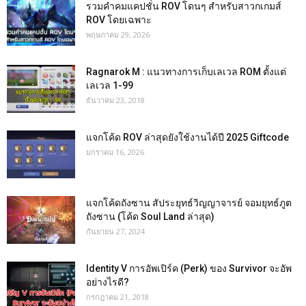
รวมคำคมแคปชั่น ROV โดนๆ สำหรับสาวกเกมส์
ROV โดยเฉพาะ
พฤษภาคม 29, 2026
Ragnarok M : แนวทางการเก็บเลเวล ROM ตั้งแต่
เลเวล 1-99
ธันวาคม 23, 2018
แจกโค้ด ROV ล่าสุดยังใช้งานได้ปี 2025 Giftcode
มกราคม 16, 2026
แจกโค้ดถังซาน สัประยุทธ์วิญญาจารย์ จอมยุทธ์ภูต
ถังซาน (โค้ด Soul Land ล่าสุด)
กันยายน 27, 2024
Identity V การอัพเปิร์ค (Perk) ของ Survivor จะอัพ
อย่างไรดี?
กรกฎาคม 21, 2018