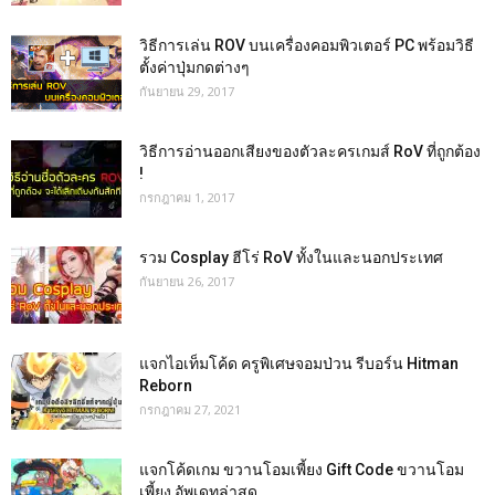
วิธีการเล่น ROV บนเครื่องคอมพิวเตอร์ PC พร้อมวิธี
ตั้งค่าปุ่มกดต่างๆ
กันยายน 29, 2017
วิธีการอ่านออกเสียงของตัวละครเกมส์ RoV ที่ถูกต้อง
!
กรกฎาคม 1, 2017
รวม Cosplay ฮีโร่ RoV ทั้งในและนอกประเทศ
กันยายน 26, 2017
แจกไอเท็มโค้ด ครูพิเศษจอมป่วน รีบอร์น Hitman
Reborn
กรกฎาคม 27, 2021
แจกโค้ดเกม ขวานโอมเพี้ยง Gift Code ขวานโอม
เพี้ยง อัพเดทล่าสุด