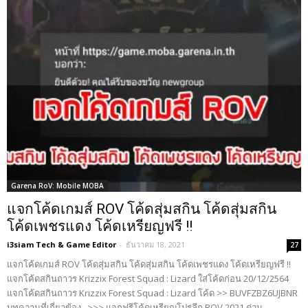
Garena RoV: Mobile MOBA
แจกโค้ดเกมส์ ROV โค้ดสุ่มสกิน โค้ดสุ่มสกิน
โค้ดเพชรแดง โค้ดเหรียญฟรี !!
i3siam Tech & Game Editor
-
ธันวาคม 18, 2021
27
แจกโค้ดเกมส์ ROV โค้ดสุ่มสกิน โค้ดสุ่มสกิน โค้ดเพชรแดง โค้ดเหรียญฟรี !!
แจกโค้ดสกินถาวร Krizzix Forest Squad : Lizard ใส่โค้ดก่อน 20/12/2564
แจกโค้ดสกินถาวร Krizzix Forest Squad : Lizard โค้ด >> BUVFZBZ6UJBNR
บทความที่เกี่ยวข้อง >>> แจกฟรีโค้ดเหรียญโปรลีก ROV 2021 ด่วน...