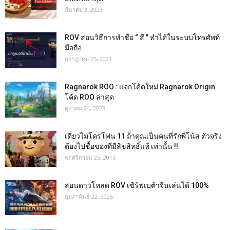
มีนาคม 3, 2023
ROV สอนวิธีการทำชื่อ “ สี ” ทำได้ในระบบโทรศัพท์
มือถือ
กรกฎาคม 25, 2021
Ragnarok ROO : แจกโค้ดใหม่ Ragnarok Origin
โค้ด ROO ล่าสุด
ตุลาคม 24, 2023
เดี่ยวไมโครโฟน 11 ถ้าคุณเป็นคนที่รักพี่โน้ส ตัวจริง
ต้องไปชื้อของที่มีลิขสิทธิ์แท้ เท่านั้น !!
พฤศจิกายน 25, 2015
สอนดาวโหลด ROV เซิร์ฟเบต้าจีนเล่นได้ 100%
กุมภาพันธ์ 22, 2025