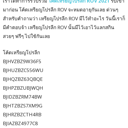
เราได้ทำการรวบรวม
โค้ดเหรียญโปรลีก ROV 2021
รีบเข้า
มาก่อน โค้ดเหรียญโปรลีก ROV จะหมดอายุกันเลย ด่วนๆ
สำหรับคำถามว่า เหรียญโปรลีก ROV มีไว้ทำอะไร วันนี้เราก็
มีคำตอบจ้า เหรียญโปรลีก ROV นั้นมีไว้เอาไว้แลกสกิน
สวยๆ ฟรีๆ ไปใช้กันเลย
โค้ดเหรียญโปรลีก
BJHVZBZ9W36F5
BJHUZBZC556WU
BJHQZBZ63QBQE
BJHPZBZUBJWQH
BJIDZBZRM74BW
BJHTZBZS7XM9G
BJHRZBZCTH4RB
BJIAZBZ4977C8