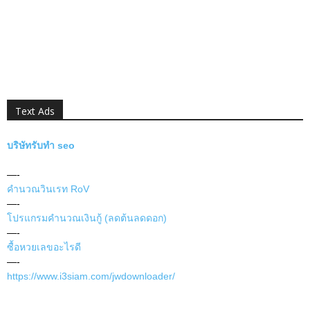
Text Ads
บริษัทรับทำ seo
—-
คำนวณวินเรท RoV
—-
โปรแกรมคำนวณเงินกู้ (ลดต้นลดดอก)
—-
ซื้อหวยเลขอะไรดี
—-
https://www.i3siam.com/jwdownloader/