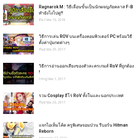
Ragnarok M : วิธีเลื่อนขั้นเป็นนักผจญภัยคลาส F-B
ทำยังไงไปดู!!
ธันวาคม 16, 2018
วิธีการเล่น ROV บนเครื่องคอมพิวเตอร์ PC พร้อมวิธี
ตั้งค่าปุ่มกดต่างๆ
กันยายน 29, 2017
วิธีการอ่านออกเสียงของตัวละครเกมส์ RoV ที่ถูกต้อง
!
กรกฎาคม 1, 2017
รวม Cosplay ฮีโร่ RoV ทั้งในและนอกประเทศ
กันยายน 26, 2017
แจกไอเท็มโค้ด ครูพิเศษจอมป่วน รีบอร์น Hitman
Reborn
กรกฎาคม 27, 2021