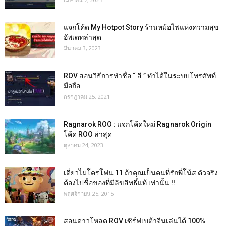
แจกโค้ด My Hotpot Story ร้านหม้อไฟแห่งความสุข
อัพเดทล่าสุด
มีนาคม 3, 2023
ROV สอนวิธีการทำชื่อ “ สี ” ทำได้ในระบบโทรศัพท์
มือถือ
กรกฎาคม 25, 2021
Ragnarok ROO : แจกโค้ดใหม่ Ragnarok Origin
โค้ด ROO ล่าสุด
ตุลาคม 24, 2023
เดี่ยวไมโครโฟน 11 ถ้าคุณเป็นคนที่รักพี่โน้ส ตัวจริง
ต้องไปชื้อของที่มีลิขสิทธิ์แท้ เท่านั้น !!
พฤศจิกายน 25, 2015
สอนดาวโหลด ROV เซิร์ฟเบต้าจีนเล่นได้ 100%