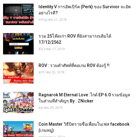
Identity V การอัพเปิร์ค (Perk) ของ Survivor จะอัพ
อย่างไรดี?
กรกฎาคม 21, 2018
รวม 25โค๊ดเก่า ROV ที่ยังสามารถเติมได้
17/12/2562
ธันวาคม 17, 2019
ROV : รวมคำศัพท์ที่คอเกม ROV ต้องรู้ !!
มกราคม 20, 2018
Ragnarok M Eternal Love :ไกด์ EP 6.0 รวมข้อมูล
ในส่วนที่สำคัญๆ By : ZNicker
ตุลาคม 29, 2019
Coin Master วิธีปิดรายชื่อเพื่อนในเฟส facebook
(เกมหมู)
กรกฎาคม 3, 2024