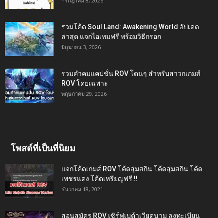
กรกฎาคม 8, 2026
รวมโค้ด Soul Land: Awakening World อัปเดต
ล่าสุด แจกไอเทมฟรี พร้อมวิธีกรอก
มิถุนายน 3, 2026
รวมคำคมแคปชั่น ROV โดนๆ สำหรับสาวกเกมส์
ROV โดยเฉพาะ
พฤษภาคม 29, 2026
โพสต์ที่เป็นที่นิยม
แจกโค้ดเกมส์ ROV โค้ดสุ่มสกิน โค้ดสุ่มสกิน โค้ด
เพชรแดง โค้ดเหรียญฟรี !!
ธันวาคม 18, 2021
สอนสมัคร ROV เซิร์ฟเบต้าเวียดนาม ลงทะเบียน