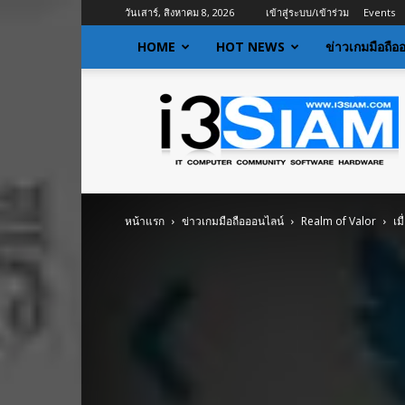
วันเสาร์, สิงหาคม 8, 2026
เข้าสู่ระบบ/เข้าร่วม
Events
HOME
HOT NEWS
ข่าวเกมมือถือ
I3siam
|
ข่าว
ไอที
อัพเดท
ข้อมูล
ข่าวสาร
หน้าแรก
ข่าวเกมมือถือออนไลน์
Realm of Valor
เม
เกี่ยว
กับ
ข่าว
เทคโนโลยี