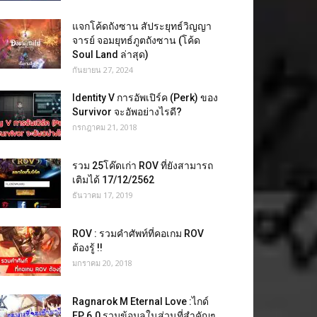
แจกโค้ดถังซาน สัประยุทธ์วิญญา
จารย์ จอมยุทธ์ภูตถังซาน (โค้ด
Soul Land ล่าสุด)
กันยายน 27, 2024
Identity V การอัพเปิร์ค (Perk) ของ
Survivor จะอัพอย่างไรดี?
กรกฎาคม 21, 2018
รวม 25โค๊ดเก่า ROV ที่ยังสามารถ
เติมได้ 17/12/2562
ธันวาคม 17, 2019
ROV : รวมคำศัพท์ที่คอเกม ROV
ต้องรู้ !!
มกราคม 20, 2018
Ragnarok M Eternal Love :ไกด์
EP 6.0 รวมข้อมูลในส่วนที่สำคัญๆ