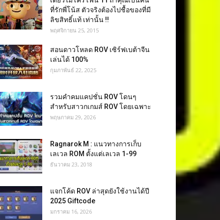
เดี่ยวไมโครโฟน 11 ถ้าคุณเป็นคน
ที่รักพี่โน้ส ตัวจริงต้องไปชื้อของที่มี
ลิขสิทธิ์แท้ เท่านั้น !!
พฤศจิกายน 25, 2015
สอนดาวโหลด ROV เซิร์ฟเบต้าจีน
เล่นได้ 100%
กุมภาพันธ์ 22, 2025
รวมคำคมแคปชั่น ROV โดนๆ
สำหรับสาวกเกมส์ ROV โดยเฉพาะ
พฤษภาคม 29, 2026
Ragnarok M : แนวทางการเก็บ
เลเวล ROM ตั้งแต่เลเวล 1-99
ธันวาคม 23, 2018
แจกโค้ด ROV ล่าสุดยังใช้งานได้ปี
2025 Giftcode
มกราคม 16, 2026