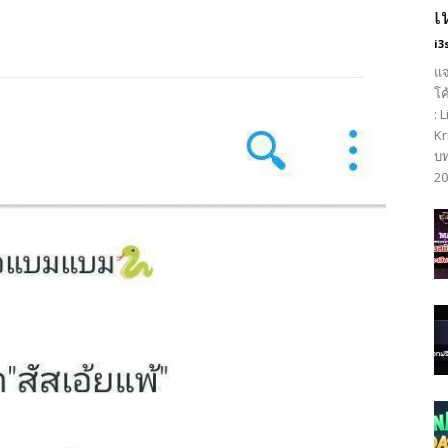
เ
i3
แจ
โค
: 
Kr
บท
20