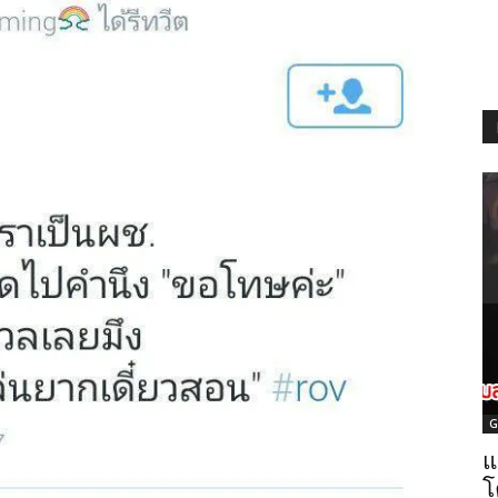
G
แ
โ