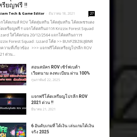
หรียญฟรี !!
siam Tech & Game Editor
-
ธันวาคม 18, 2021
27
กโค้ดเกมส์ ROV โค้ดสุ่มสกิน โค้ดสุ่มสกิน โค้ดเพชรแดง
้ดเหรียญฟรี !! แจกโค้ดสกินถาวร Krizzix Forest Squad
Lizard ใส่โค้ดก่อน 20/12/2564 แจกโค้ดสกินถาวร
izzix Forest Squad : Lizard โค้ด >> BUVFZBZ6UJBNR
ความที่เกี่ยวข้อง >>> แจกฟรีโค้ดเหรียญโปรลีก ROV
21 ด่วน...
สอนสมัคร ROV เซิร์ฟเบต้า
เวียดนาม ลงทะเบียน ผ่าน 100%
กุมภาพันธ์ 22, 2025
แจกฟรีโค้ดเหรียญโปรลีก ROV
2021 ด่วน !!
มีนาคม 21, 2021
6 อันดับเกมที่ ได้เงิน เล่นเกมได้เงิน
จริง 2025