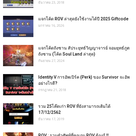
ธันวาคม 23, 2018
แจกโค้ด ROV ล่าสุดยังใช้งานได้ปี 2025 Giftcode
มกราคม 16, 2026
แจกโค้ดถังซาน สัประยุทธ์วิญญาจารย์ จอมยุทธ์ภูต
ถังซาน (โค้ด Soul Land ล่าสุด)
กันยายน 27, 2024
Identity V การอัพเปิร์ค (Perk) ของ Survivor จะอัพ
อย่างไรดี?
กรกฎาคม 21, 2018
รวม 25โค๊ดเก่า ROV ที่ยังสามารถเติมได้
17/12/2562
ธันวาคม 17, 2019
ROV : รวมคำศัพท์ที่คอเกม ROV ต้องรู้ !!