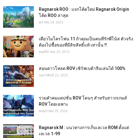
Ragnarok ROO : แจกโค้ดใหม่ Ragnarok Origin
โค้ด ROO ล่าสุด
ตุลาคม 24, 2023
เดี่ยวไมโครโฟน 11 ถ้าคุณเป็นคนที่รักพี่โน้ส ตัวจริง
ต้องไปชื้อของที่มีลิขสิทธิ์แท้ เท่านั้น !!
พฤศจิกายน 25, 2015
สอนดาวโหลด ROV เซิร์ฟเบต้าจีนเล่นได้ 100%
กุมภาพันธ์ 22, 2025
รวมคำคมแคปชั่น ROV โดนๆ สำหรับสาวกเกมส์
ROV โดยเฉพาะ
พฤษภาคม 29, 2026
Ragnarok M : แนวทางการเก็บเลเวล ROM ตั้งแต่
เลเวล 1-99