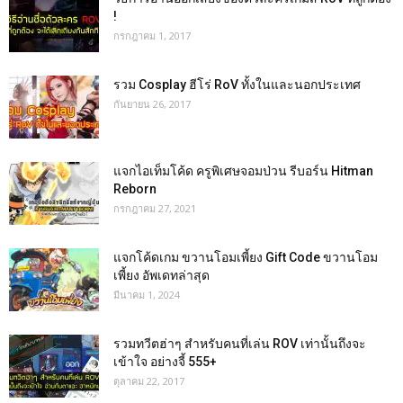
!
กรกฎาคม 1, 2017
รวม Cosplay ฮีโร่ RoV ทั้งในและนอกประเทศ
กันยายน 26, 2017
แจกไอเท็มโค้ด ครูพิเศษจอมป่วน รีบอร์น Hitman
Reborn
กรกฎาคม 27, 2021
แจกโค้ดเกม ขวานโอมเพี้ยง Gift Code ขวานโอม
เพี้ยง อัพเดทล่าสุด
มีนาคม 1, 2024
รวมทวีตฮ่าๆ สำหรับคนที่เล่น ROV เท่านั้นถึงจะ
เข้าใจ อย่างจี้ 555+
ตุลาคม 22, 2017