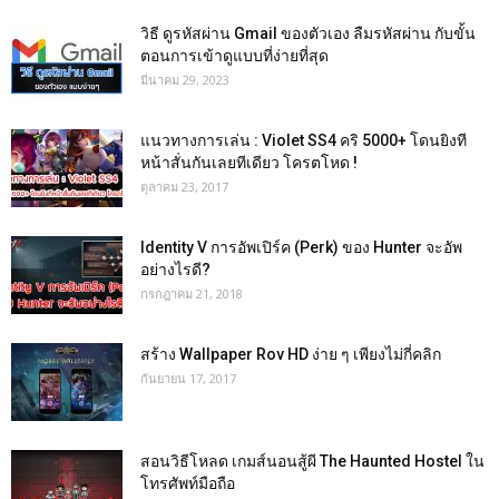
วิธี ดูรหัสผ่าน Gmail ของตัวเอง ลืมรหัสผ่าน กับขั้น
ตอนการเข้าดูแบบที่ง่ายที่สุด
มีนาคม 29, 2023
แนวทางการเล่น : Violet SS4 คริ 5000+ โดนยิงที
หน้าสั่นกันเลยทีเดียว โครตโหด !
ตุลาคม 23, 2017
Identity V การอัพเปิร์ค (Perk) ของ Hunter จะอัพ
อย่างไรดี?
กรกฎาคม 21, 2018
สร้าง Wallpaper Rov HD ง่าย ๆ เพียงไม่กี่คลิก
กันยายน 17, 2017
สอนวิธีโหลด เกมส์นอนสู้ผี The Haunted Hostel ใน
โทรศัพท์มือถือ