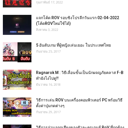
กุมภาพันธ์ 17, 2022
แจกโค้ด ROV รอบชิงโปรลีกวันแรก 02-04-2022
(โค้ดROVใหม่ใช้ได้)
สิงหาคม 3, 2022
5 อันดับเกม ที่ผู้หญิงเล่นเยอะ ในประเทศไทย
กันยายน 25, 2017
Ragnarok M : วิธีเลื่อนขั้นเป็นนักผจญภัยคลาส F-B
ทำยังไงไปดู!!
ธันวาคม 16, 2018
วิธีการเล่น ROV บนเครื่องคอมพิวเตอร์ PC พร้อมวิธี
ตั้งค่าปุ่มกดต่างๆ
กันยายน 29, 2017
วิธีการอ่านออกเสียงของตัวละครเกมส์ RoV ที่ถูกต้อง