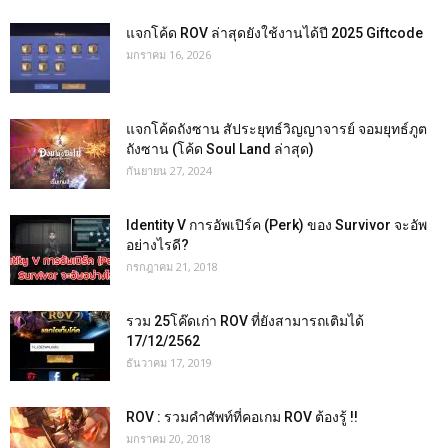
แจกโค้ด ROV ล่าสุดยังใช้งานได้ปี 2025 Giftcode
มกราคม 16, 2026
แจกโค้ดถังซาน สัประยุทธ์วิญญาจารย์ จอมยุทธ์ภูต
ถังซาน (โค้ด Soul Land ล่าสุด)
กันยายน 27, 2024
Identity V การอัพเปิร์ค (Perk) ของ Survivor จะอัพ
อย่างไรดี?
กรกฎาคม 21, 2018
รวม 25โค๊ดเก่า ROV ที่ยังสามารถเติมได้
17/12/2562
ธันวาคม 17, 2019
ROV : รวมคำศัพท์ที่คอเกม ROV ต้องรู้ !!
มกราคม 20, 2018