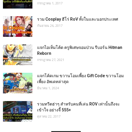
กรกฎาคม 1, 2017
รวม Cosplay ฮีโร่ RoV ทั้งในและนอกประเทศ
กันยายน 26, 2017
แจกไอเท็มโค้ด ครูพิเศษจอมป่วน รีบอร์น Hitman
Reborn
กรกฎาคม 27, 2021
แจกโค้ดเกม ขวานโอมเพี้ยง Gift Code ขวานโอม
เพี้ยง อัพเดทล่าสุด
มีนาคม 1, 2024
รวมทวีตฮ่าๆ สำหรับคนที่เล่น ROV เท่านั้นถึงจะ
เข้าใจ อย่างจี้ 555+
ตุลาคม 22, 2017