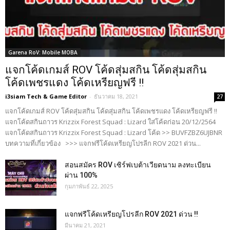
Garena RoV: Mobile MOBA
แจกโค้ดเกมส์ ROV โค้ดสุ่มสกิน โค้ดสุ่มสกิน
โค้ดเพชรแดง โค้ดเหรียญฟรี !!
i3siam Tech & Game Editor
-
ธันวาคม 18, 2021
27
แจกโค้ดเกมส์ ROV โค้ดสุ่มสกิน โค้ดสุ่มสกิน โค้ดเพชรแดง โค้ดเหรียญฟรี !!
แจกโค้ดสกินถาวร Krizzix Forest Squad : Lizard ใส่โค้ดก่อน 20/12/2564
แจกโค้ดสกินถาวร Krizzix Forest Squad : Lizard โค้ด >> BUVFZBZ6UJBNR
บทความที่เกี่ยวข้อง >>> แจกฟรีโค้ดเหรียญโปรลีก ROV 2021 ด่วน...
สอนสมัคร ROV เซิร์ฟเบต้าเวียดนาม ลงทะเบียน
ผ่าน 100%
กุมภาพันธ์ 22, 2025
แจกฟรีโค้ดเหรียญโปรลีก ROV 2021 ด่วน !!
มีนาคม 21, 2021