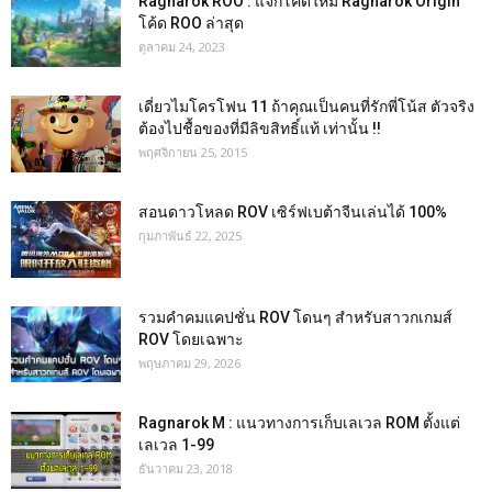
Ragnarok ROO : แจกโค้ดใหม่ Ragnarok Origin
โค้ด ROO ล่าสุด
ตุลาคม 24, 2023
เดี่ยวไมโครโฟน 11 ถ้าคุณเป็นคนที่รักพี่โน้ส ตัวจริง
ต้องไปชื้อของที่มีลิขสิทธิ์แท้ เท่านั้น !!
พฤศจิกายน 25, 2015
สอนดาวโหลด ROV เซิร์ฟเบต้าจีนเล่นได้ 100%
กุมภาพันธ์ 22, 2025
รวมคำคมแคปชั่น ROV โดนๆ สำหรับสาวกเกมส์
ROV โดยเฉพาะ
พฤษภาคม 29, 2026
Ragnarok M : แนวทางการเก็บเลเวล ROM ตั้งแต่
เลเวล 1-99
ธันวาคม 23, 2018