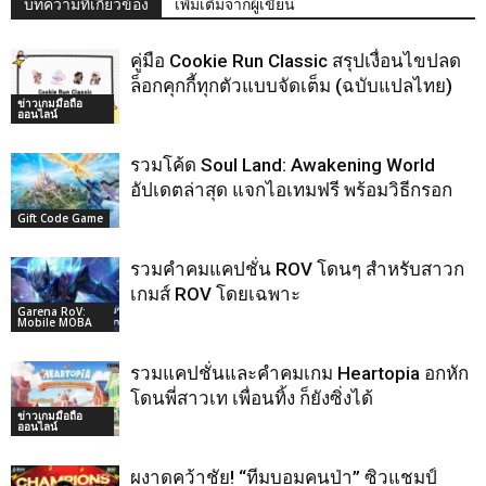
บทความที่เกี่ยวข้อง
เพิ่มเติมจากผู้เขียน
คู่มือ Cookie Run Classic สรุปเงื่อนไขปลด
ล็อกคุกกี้ทุกตัวแบบจัดเต็ม (ฉบับแปลไทย)
ข่าวเกมมือถือ
ออนไลน์
รวมโค้ด Soul Land: Awakening World
อัปเดตล่าสุด แจกไอเทมฟรี พร้อมวิธีกรอก
Gift Code Game
รวมคำคมแคปชั่น ROV โดนๆ สำหรับสาวก
เกมส์ ROV โดยเฉพาะ
Garena RoV:
Mobile MOBA
รวมแคปชั่นและคำคมเกม Heartopia อกหัก
โดนพี่สาวเท เพื่อนทิ้ง ก็ยังซิ่งได้
ข่าวเกมมือถือ
ออนไลน์
ผงาดคว้าชัย! “ทีมบอมคนป่า” ซิวแชมป์