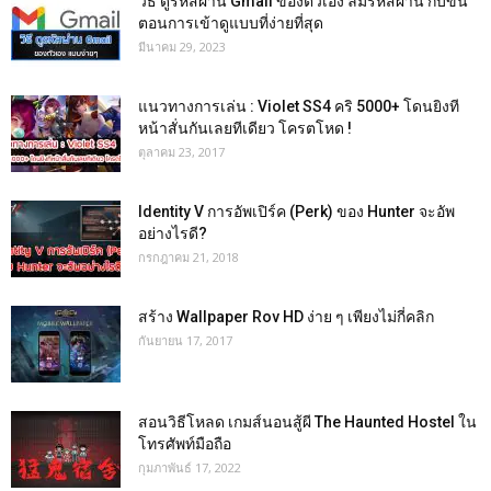
วิธี ดูรหัสผ่าน Gmail ของตัวเอง ลืมรหัสผ่าน กับขั้น
ตอนการเข้าดูแบบที่ง่ายที่สุด
มีนาคม 29, 2023
แนวทางการเล่น : Violet SS4 คริ 5000+ โดนยิงที
หน้าสั่นกันเลยทีเดียว โครตโหด !
ตุลาคม 23, 2017
Identity V การอัพเปิร์ค (Perk) ของ Hunter จะอัพ
อย่างไรดี?
กรกฎาคม 21, 2018
สร้าง Wallpaper Rov HD ง่าย ๆ เพียงไม่กี่คลิก
กันยายน 17, 2017
สอนวิธีโหลด เกมส์นอนสู้ผี The Haunted Hostel ใน
โทรศัพท์มือถือ
กุมภาพันธ์ 17, 2022