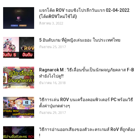
แจกโค้ด ROV รอบชิงโปรลีกวันแรก 02-04-2022
(โค้ดROVใหม่ใช้ได้)
สิงหาคม 3, 2022
5 อันดับเกม ที่ผู้หญิงเล่นเยอะ ในประเทศไทย
กันยายน 25, 2017
Ragnarok M : วิธีเลื่อนขั้นเป็นนักผจญภัยคลาส F-B
ทำยังไงไปดู!!
ธันวาคม 16, 2018
วิธีการเล่น ROV บนเครื่องคอมพิวเตอร์ PC พร้อมวิธี
ตั้งค่าปุ่มกดต่างๆ
กันยายน 29, 2017
วิธีการอ่านออกเสียงของตัวละครเกมส์ RoV ที่ถูกต้อง
!