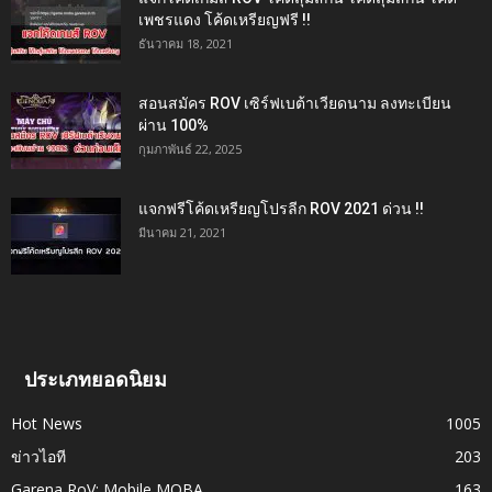
เพชรแดง โค้ดเหรียญฟรี !!
ธันวาคม 18, 2021
สอนสมัคร ROV เซิร์ฟเบต้าเวียดนาม ลงทะเบียน
ผ่าน 100%
กุมภาพันธ์ 22, 2025
แจกฟรีโค้ดเหรียญโปรลีก ROV 2021 ด่วน !!
มีนาคม 21, 2021
ประเภทยอดนิยม
Hot News
1005
ข่าวไอที
203
Garena RoV: Mobile MOBA
163