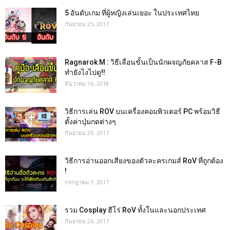
5 อันดับเกม ที่ผู้หญิงเล่นเยอะ ในประเทศไทย
กันยายน 25, 2017
Ragnarok M : วิธีเลื่อนขั้นเป็นนักผจญภัยคลาส F-B
ทำยังไงไปดู!!
ธันวาคม 16, 2018
วิธีการเล่น ROV บนเครื่องคอมพิวเตอร์ PC พร้อมวิธี
ตั้งค่าปุ่มกดต่างๆ
กันยายน 29, 2017
วิธีการอ่านออกเสียงของตัวละครเกมส์ RoV ที่ถูกต้อง
!
กรกฎาคม 1, 2017
รวม Cosplay ฮีโร่ RoV ทั้งในและนอกประเทศ
กันยายน 26, 2017