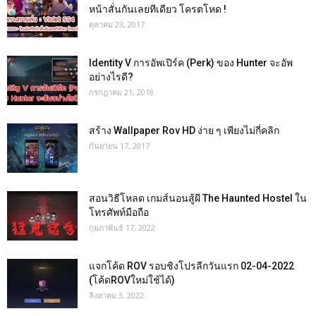
หน้าสั่นกันเลยทีเดียว โครตโหด !
ตุลาคม 23, 2017
Identity V การอัพเปิร์ค (Perk) ของ Hunter จะอัพ
อย่างไรดี?
กรกฎาคม 21, 2018
สร้าง Wallpaper Rov HD ง่าย ๆ เพียงไม่กี่คลิก
กันยายน 17, 2017
สอนวิธีโหลด เกมส์นอนสู้ผี The Haunted Hostel ใน
โทรศัพท์มือถือ
กุมภาพันธ์ 17, 2022
แจกโค้ด ROV รอบชิงโปรลีกวันแรก 02-04-2022
(โค้ดROVใหม่ใช้ได้)
สิงหาคม 3, 2022