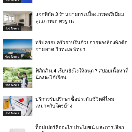
Hot News
แจกพิกัด 3 ร้านขายกระเบื้องเกรดพรีเมียม
คุณภาพมาตรฐาน
Hot News
ทริปครอบครัวราบรื่นด้วยการจองห้องพักติด
ชายหาด วิวทะเล พัทยา
Hot News
ฟิสิกส์ ม.4 เรียนยังไงให้สนุก ? สปอยเนื้อหาที่
น้องจะได้เรียน
Hot News
บริการรับปรึกษาซื้อประกันชีวิตดีไหม
เหมาะกับใครบ้าง
Hot News
ท็อปเปอร์คืออะไร ประโยชน์ และการเลือก