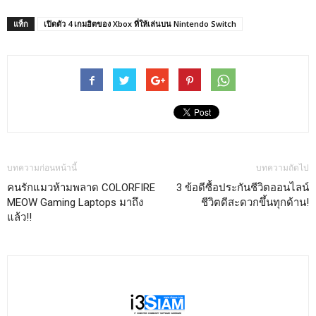
แท็ก
เปิดตัว 4 เกมฮิตของ Xbox ที่ให้เล่นบน Nintendo Switch
บทความก่อนหน้านี้
บทความถัดไป
คนรักแมวห้ามพลาด COLORFIRE
3 ข้อดีซื้อประกันชีวิตออนไลน์
MEOW Gaming Laptops มาถึง
ชีวิตดีสะดวกขึ้นทุกด้าน!
แล้ว!!