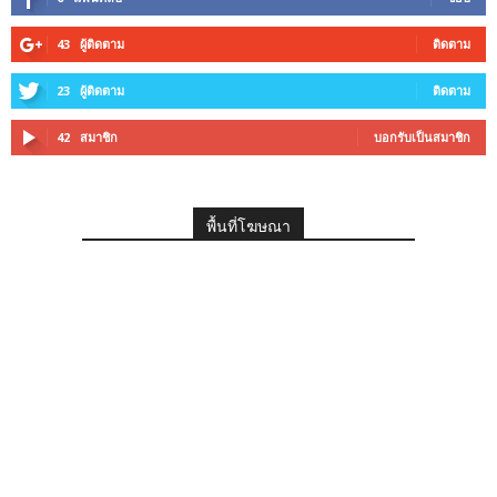
43
ผู้ติดตาม
ติดตาม
23
ผู้ติดตาม
ติดตาม
42
สมาชิก
บอกรับเป็นสมาชิก
พื้นที่โฆษณา