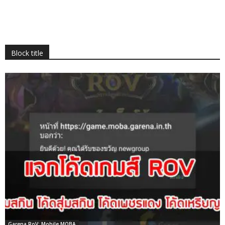
Block title
Garena RoV: Mobile MOBA