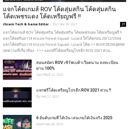
แจกโค้ดเกมส์ ROV โค้ดสุ่มสกิน โค้ดสุ่มสกิน
โค้ดเพชรแดง โค้ดเหรียญฟรี !!
i3siam Tech & Game Editor
-
ธันวาคม 18, 2021
27
แจกโค้ดเกมส์ ROV โค้ดสุ่มสกิน โค้ดสุ่มสกิน โค้ดเพชรแดง โค้ดเหรียญฟรี !!
แจกโค้ดสกินถาวร Krizzix Forest Squad : Lizard ใส่โค้ดก่อน 20/12/2564
แจกโค้ดสกินถาวร Krizzix Forest Squad : Lizard โค้ด >> BUVFZBZ6UJBNR
บทความที่เกี่ยวข้อง >>> แจกฟรีโค้ดเหรียญโปรลีก ROV 2021 ด่วน...
สอนสมัคร ROV เซิร์ฟเบต้าเวียดนาม ลงทะเบียน
ผ่าน 100%
กุมภาพันธ์ 22, 2025
แจกฟรีโค้ดเหรียญโปรลีก ROV 2021 ด่วน !!
มีนาคม 21, 2021
6 อันดับเกมที่ ได้เงิน เล่นเกมได้เงินจริง 2025
พฤษภาคม 28, 2025