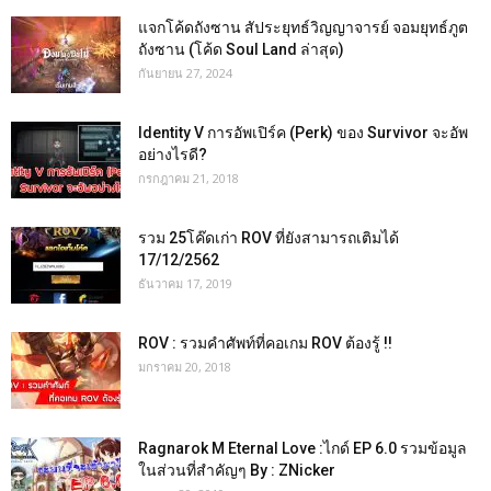
แจกโค้ดถังซาน สัประยุทธ์วิญญาจารย์ จอมยุทธ์ภูต
ถังซาน (โค้ด Soul Land ล่าสุด)
กันยายน 27, 2024
Identity V การอัพเปิร์ค (Perk) ของ Survivor จะอัพ
อย่างไรดี?
กรกฎาคม 21, 2018
รวม 25โค๊ดเก่า ROV ที่ยังสามารถเติมได้
17/12/2562
ธันวาคม 17, 2019
ROV : รวมคำศัพท์ที่คอเกม ROV ต้องรู้ !!
มกราคม 20, 2018
Ragnarok M Eternal Love :ไกด์ EP 6.0 รวมข้อมูล
ในส่วนที่สำคัญๆ By : ZNicker