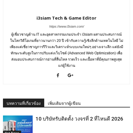
i3siam Tech & Game Editor
https://www.i3siam.com/
ผู้เชี่ยวชาญด้าน IT และอุตสาหกรรมเกมประจำ i3siam ผสานประสบการณ์
ในโลกวิดีโอเกมที่ยาวนานกว่า 20 ปี เข้ากับความรู้เชิงลึกด้านเทคโนโลยี ไม่
เพียงแต่เชี่ยวชาญการรีวิวและวิเคราะห์ระบบเกมใหม่ๆ อย่างเจาะลึก แต่ยังมี
ทักษะระดับสูงในการปรับแต่งเว็บไซต์ (Advanced Web Optimization) เพื่อ
ส่งมอบประสบการณ์การอ่านที่ลื่นไหล รวดเร็ว และเนื้อหาที่มีคุณภาพสูงสุด
แก่ผู้ใช้งาน
บทความที่เกี่ยวข้อง
เพิ่มเติมจากผู้เขียน
10 บริษัทรับติดตั้ง วงจรที่ 2 ที่ไหนดี 2026