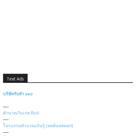
Text Ads
บริษัทรับทำ seo
—-
คำนวณวินเรท RoV
—-
โปรแกรมคำนวณเงินกู้ (ลดต้นลดดอก)
—-