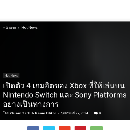
หน้าแรก
Hot News
Hot News
เปิดตัว 4 เกมฮิตของ Xbox ที่ให้เล่นบน
Nintendo Switch และ Sony Platforms
อย่างเป็นทางการ
โดย
i3siam Tech & Game Editor
-
กุมภาพันธ์ 27, 2024
0