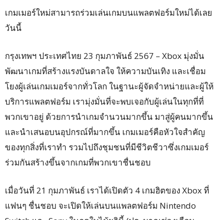
เกมเมอร์ใหม่สามารถร่วมเล่นเกมบนแพลตฟอร์มใหม่ได้เลย
วันนี้
กรุงเทพฯ ประเทศไทย 23 กุมภาพันธ์ 2567 – Xbox มุ่งมั่น
พัฒนาเกมที่สร้างแรงบันดาลใจ ให้ความบันเทิง และเชื่อม
โยงผู้เล่นเกมเมอร์จากทั่วโลก ในฐานะผู้จัดจำหน่ายและผู้ให้
บริการแพลตฟอร์ม เรามุ่งมั่นที่จะพบเจอกับผู้เล่นในทุกที่ที่
พวกเขาอยู่ ด้วยการนำเกมจำนวนมากขึ้น มาสู่ผู้คนมากขึ้น
และนำเสนอบนอุปกรณ์ที่มากขึ้น เกมเมอร์คือหัวใจสำคัญ
ของทุกสิ่งที่เราทำ รวมไปถึงชุมชนที่มีชีวิตชีวาซึ่งเกมเมอร์
ร่วมกันสร้างขึ้นจากเกมที่พวกเขาชื่นชอบ
เมื่อวันที่ 21 กุมภาพันธ์ เราได้เปิดตัว 4 เกมฮิตของ Xbox ที่
แฟนๆ ชื่นชอบ จะเปิดให้เล่นบนแพลตฟอร์ม Nintendo