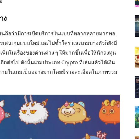
ย
้าง
บันถือว่ามีการเปิดบริการในแบบที่หลากหลายมากพอ
ารเล่นเกมแบบใหม่และไม่ซ้ำใคร และเกมบางตัวก็ยังมี
มในเรื่องของด่านต่าง ๆ ให้มากขึ้นเพื่อให้นักลงทุน
อีกต่อไป ดังนั้นเกมประเภท Crypto ที่เล่นแล้วได้เงิน
นภายในเกมเป็นอย่างมากโดยมีรายละเอียดในภาพรวม