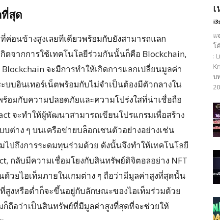
เ
ี่สุด
i3
แจ
ี่ค่อนข้างสูงเลยทีเดียวพร้อมกับยังสามารถแลก
โค
งเกิดจากการใช้เทคโนโลยีร่วมกันนั้นก็คือ Blockchain,
: 
Kr
Blockchain จะมีการทำให้เกิดการแลกเปลี่ยนมูลค่า
บท
ะบบอินเทอร์เน็ตพร้อมกับไม่จำเป็นต้องมีตัวกลางใน
20
มาพร้อมกับความปลอดภัยและความโปร่งใสที่น่าเชื่อถือ
tract จะทำให้ผู้พัฒนาสามารถเขียนโปรแกรมเพื่อสร้าง
บต่าง ๆ บนเครือข่ายบล็อกเชนตัวอย่างอย่างเช่น
มไปถึงการระดมทุนร่วมด้วย ดังนั้นจึงทำให้เทคโนโลยี
ct, กลับมีความเชื่อมโยงกับสินทรัพย์ดิจิตอลอย่าง NFT
ด้วยไอเท็มภายในเกมต่าง ๆ ถือว่ามีมูลค่าสูงที่สุดนั้น
ี่สูงหรือต่ำก็จะขึ้นอยู่กับลักษณะของไอเท็มร่วมด้วย
ว่าเป็นสินทรัพย์ที่มีมูลค่าสูงที่สุดที่จะช่วยให้