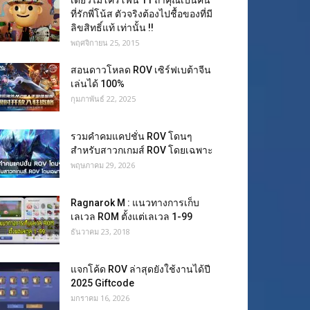
เดี่ยวไมโครโฟน 11 ถ้าคุณเป็นคน
ที่รักพี่โน้ส ตัวจริงต้องไปชื้อของที่มี
ลิขสิทธิ์แท้ เท่านั้น !!
พฤศจิกายน 25, 2015
สอนดาวโหลด ROV เซิร์ฟเบต้าจีน
เล่นได้ 100%
กุมภาพันธ์ 22, 2025
รวมคำคมแคปชั่น ROV โดนๆ
สำหรับสาวกเกมส์ ROV โดยเฉพาะ
พฤษภาคม 29, 2026
Ragnarok M : แนวทางการเก็บ
เลเวล ROM ตั้งแต่เลเวล 1-99
ธันวาคม 23, 2018
แจกโค้ด ROV ล่าสุดยังใช้งานได้ปี
2025 Giftcode
มกราคม 16, 2026