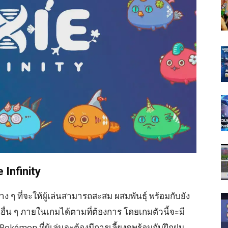
 Infinity
 ๆ ที่จะให้ผู้เล่นสามารถสะสม ผสมพันธุ์ พร้อมกับยัง
นอื่น ๆ ภายในเกมได้ตามที่ต้องการ โดยเกมตัวนี้จะมี
émon ที่ผู้เล่นจะต้องมีการเลี้ยงดูพร้อมกับฝึกฝน