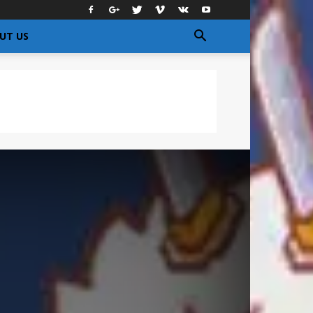
UT US