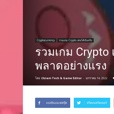
Cryptocurrency
รวมเกม Crypto เล่นได้เงินจริง
รวมเกม Crypto เล
พลาดอย่างแรง
โดย
i3siam Tech & Game Editor
-
มกราคม 14, 2022
แบ่งปันบนเฟสบุ๊ค
ทวีตบนทวิตเตอร์