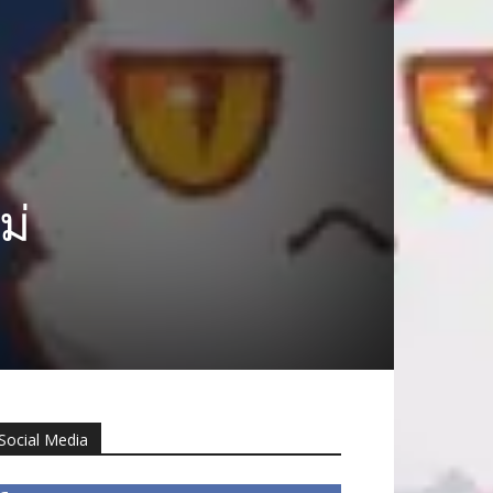
ม่
Social Media