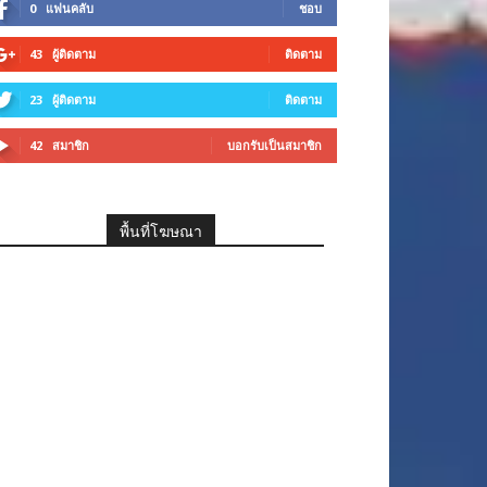
0
แฟนคลับ
ชอบ
43
ผู้ติดตาม
ติดตาม
23
ผู้ติดตาม
ติดตาม
42
สมาชิก
บอกรับเป็นสมาชิก
พื้นที่โฆษณา