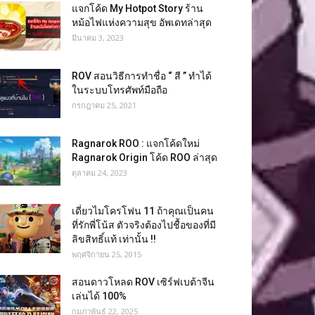
แจกโค้ด My Hotpot Story ร้าน
หม้อไฟแห่งความสุข อัพเดทล่าสุด
มีนาคม 3, 2023
ROV สอนวิธีการทำชื่อ “ สี ” ทำได้
ในระบบโทรศัพท์มือถือ
กรกฎาคม 25, 2021
Ragnarok ROO : แจกโค้ดใหม่
Ragnarok Origin โค้ด ROO ล่าสุด
ตุลาคม 24, 2023
เดี่ยวไมโครโฟน 11 ถ้าคุณเป็นคน
ที่รักพี่โน้ส ตัวจริงต้องไปชื้อของที่มี
ลิขสิทธิ์แท้ เท่านั้น !!
พฤศจิกายน 25, 2015
สอนดาวโหลด ROV เซิร์ฟเบต้าจีน
เล่นได้ 100%
กุมภาพันธ์ 22, 2025