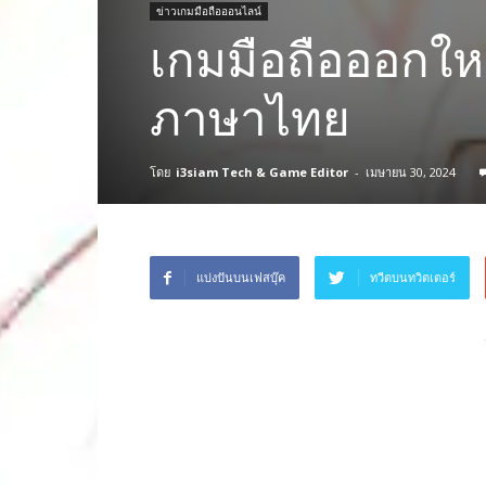
ข่าวเกมมือถือออนไลน์
เกมมือถือออกใหม
ภาษาไทย
โดย
i3siam Tech & Game Editor
-
เมษายน 30, 2024
แบ่งปันบนเฟสบุ๊ค
ทวีตบนทวิตเตอร์