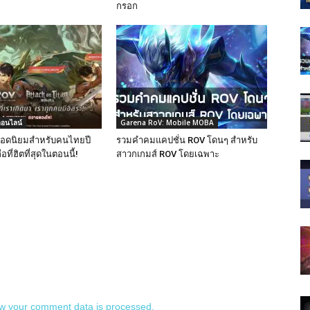
กรอก
ออนไลน์
Garena RoV: Mobile MOBA
มยอดนิยมสำหรับคนไทยปี
รวมคำคมแคปชั่น ROV โดนๆ สำหรับ
ที่ฮิตที่สุดในตอนนี้!
สาวกเกมส์ ROV โดยเฉพาะ
w your comment data is processed.