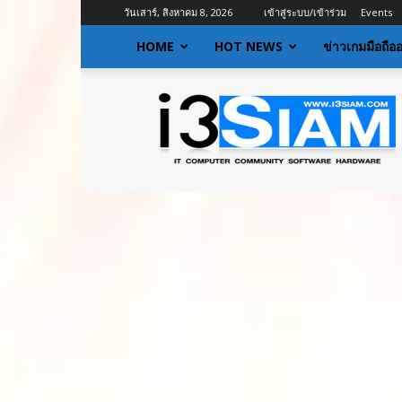
วันเสาร์, สิงหาคม 8, 2026
เข้าสู่ระบบ/เข้าร่วม
Events
HOME
HOT NEWS
ข่าวเกมมือถือ
I3siam
|
ข่าว
ไอที
อัพเดท
ข้อมูล
ข่าวสาร
เกี่ยว
กับ
ข่าว
เทคโนโลยี