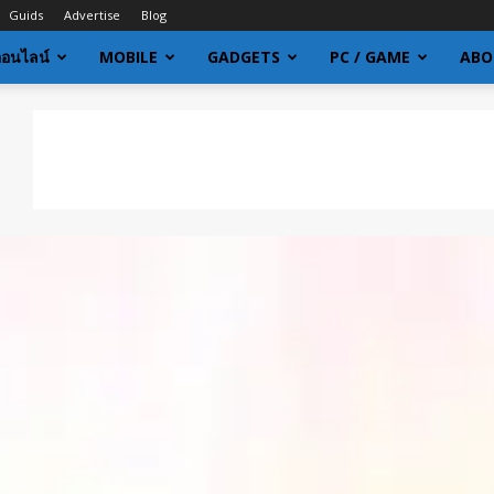
Guids
Advertise
Blog
ออนไลน์
MOBILE
GADGETS
PC / GAME
ABO