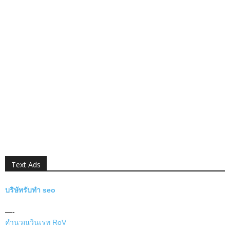
Text Ads
บริษัทรับทำ seo
—-
คำนวณวินเรท RoV