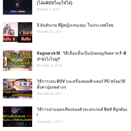
(โค้ดROVใหม่ใช้ได้)
สิงหาคม 3, 2022
5 อันดับเกม ที่ผู้หญิงเล่นเยอะ ในประเทศไทย
กันยายน 25, 2017
Ragnarok M : วิธีเลื่อนขั้นเป็นนักผจญภัยคลาส F-B
ทำยังไงไปดู!!
ธันวาคม 16, 2018
วิธีการเล่น ROV บนเครื่องคอมพิวเตอร์ PC พร้อมวิธี
ตั้งค่าปุ่มกดต่างๆ
กันยายน 29, 2017
วิธีการอ่านออกเสียงของตัวละครเกมส์ RoV ที่ถูกต้อง
!
กรกฎาคม 1, 2017