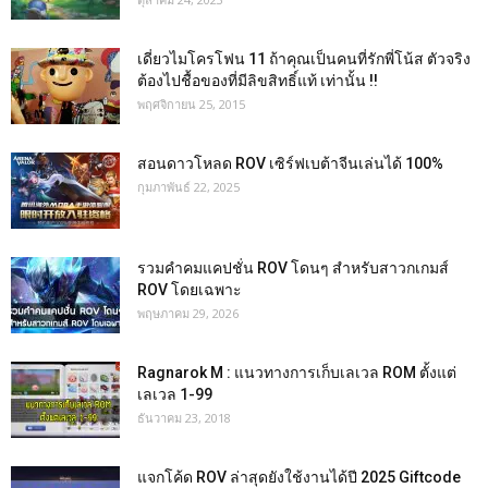
เดี่ยวไมโครโฟน 11 ถ้าคุณเป็นคนที่รักพี่โน้ส ตัวจริง
ต้องไปชื้อของที่มีลิขสิทธิ์แท้ เท่านั้น !!
พฤศจิกายน 25, 2015
สอนดาวโหลด ROV เซิร์ฟเบต้าจีนเล่นได้ 100%
กุมภาพันธ์ 22, 2025
รวมคำคมแคปชั่น ROV โดนๆ สำหรับสาวกเกมส์
ROV โดยเฉพาะ
พฤษภาคม 29, 2026
Ragnarok M : แนวทางการเก็บเลเวล ROM ตั้งแต่
เลเวล 1-99
ธันวาคม 23, 2018
แจกโค้ด ROV ล่าสุดยังใช้งานได้ปี 2025 Giftcode