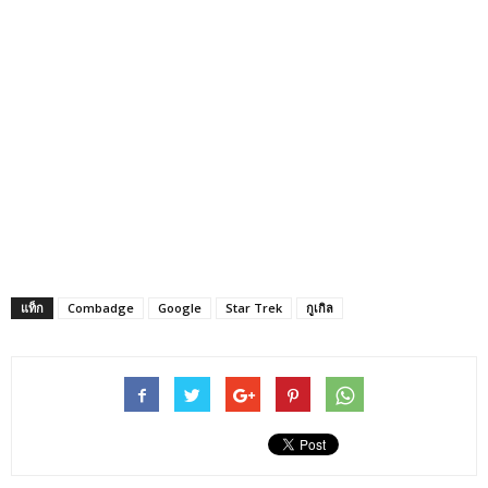
แท็ก
Combadge
Google
Star Trek
กูเกิล