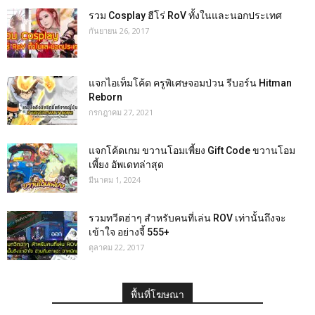
รวม Cosplay ฮีโร่ RoV ทั้งในและนอกประเทศ
กันยายน 26, 2017
แจกไอเท็มโค้ด ครูพิเศษจอมป่วน รีบอร์น Hitman
Reborn
กรกฎาคม 27, 2021
แจกโค้ดเกม ขวานโอมเพี้ยง Gift Code ขวานโอม
เพี้ยง อัพเดทล่าสุด
มีนาคม 1, 2024
รวมทวีตฮ่าๆ สำหรับคนที่เล่น ROV เท่านั้นถึงจะ
เข้าใจ อย่างจี้ 555+
ตุลาคม 22, 2017
พื้นที่โฆษณา