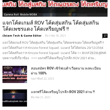
Garena RoV: Mobile MOBA
แจกโค้ดเกมส์ ROV โค้ดสุ่มสกิน โค้ดสุ่มสกิน
โค้ดเพชรแดง โค้ดเหรียญฟรี !!
i3siam Tech & Game Editor
-
ธันวาคม 18, 2021
27
แจกโค้ดเกมส์ ROV โค้ดสุ่มสกิน โค้ดสุ่มสกิน โค้ดเพชรแดง โค้ดเหรียญฟรี !!
แจกโค้ดสกินถาวร Krizzix Forest Squad : Lizard ใส่โค้ดก่อน 20/12/2564
แจกโค้ดสกินถาวร Krizzix Forest Squad : Lizard โค้ด >> BUVFZBZ6UJBNR
บทความที่เกี่ยวข้อง >>> แจกฟรีโค้ดเหรียญโปรลีก ROV 2021 ด่วน...
สอนสมัคร ROV เซิร์ฟเบต้าเวียดนาม ลงทะเบียน
ผ่าน 100%
กุมภาพันธ์ 22, 2025
แจกฟรีโค้ดเหรียญโปรลีก ROV 2021 ด่วน !!
มีนาคม 21, 2021