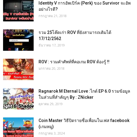
Identity V การอัพเปิร์ค (Perk) ของ Survivor จะอัพ
อย่างไรดี?
กรกฎาคม 21, 2018
รวม 25โค๊ดเก่า ROV ที่ยังสามารถเติมได้
17/12/2562
ธันวาคม 17, 2019
ROV : รวมคำศัพท์ที่คอเกม ROV ต้องรู้ !!
มกราคม 20, 2018
Ragnarok M Eternal Love :ไกด์ EP 6.0 รวมข้อมูล
ในส่วนที่สำคัญๆ By : ZNicker
ตุลาคม 29, 2019
Coin Master วิธีปิดรายชื่อเพื่อนในเฟส facebook
(เกมหมู)
กรกฎาคม 3, 2024