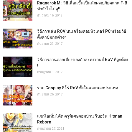
Ragnarok M : วิธีเลื่อนขั้นเป็นนักผจญภัยคลาส F-B
ทำยังไงไปดู!!
ธันวาคม 16, 2018
วิธีการเล่น ROV บนเครื่องคอมพิวเตอร์ PC พร้อมวิธี
ตั้งค่าปุ่มกดต่างๆ
กันยายน 29, 2017
วิธีการอ่านออกเสียงของตัวละครเกมส์ RoV ที่ถูกต้อง
!
กรกฎาคม 1, 2017
รวม Cosplay ฮีโร่ RoV ทั้งในและนอกประเทศ
กันยายน 26, 2017
แจกไอเท็มโค้ด ครูพิเศษจอมป่วน รีบอร์น Hitman
Reborn
กรกฎาคม 27, 2021