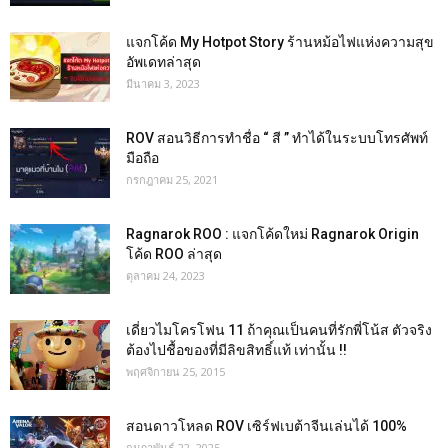
แจกโค้ด My Hotpot Story ร้านหม้อไฟแห่งความสุข
อัพเดทล่าสุด
มีนาคม 3, 2023
ROV สอนวิธีการทำชื่อ “ สี ” ทำได้ในระบบโทรศัพท์
มือถือ
กรกฎาคม 25, 2021
Ragnarok ROO : แจกโค้ดใหม่ Ragnarok Origin
โค้ด ROO ล่าสุด
ตุลาคม 24, 2023
เดี่ยวไมโครโฟน 11 ถ้าคุณเป็นคนที่รักพี่โน้ส ตัวจริง
ต้องไปชื้อของที่มีลิขสิทธิ์แท้ เท่านั้น !!
พฤศจิกายน 25, 2015
สอนดาวโหลด ROV เซิร์ฟเบต้าจีนเล่นได้ 100%
กุมภาพันธ์ 22, 2025