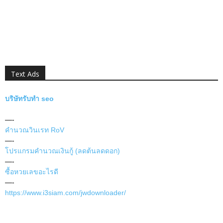
Text Ads
บริษัทรับทำ seo
—-
คำนวณวินเรท RoV
—-
โปรแกรมคำนวณเงินกู้ (ลดต้นลดดอก)
—-
ซื้อหวยเลขอะไรดี
—-
https://www.i3siam.com/jwdownloader/