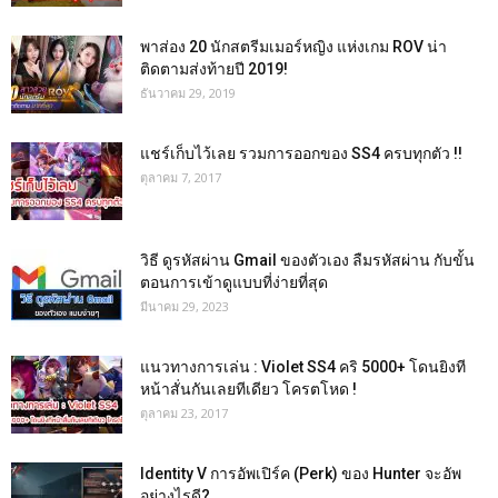
พาส่อง 20 นักสตรีมเมอร์หญิง แห่งเกม ROV น่า
ติดตามส่งท้ายปี 2019!
ธันวาคม 29, 2019
แชร์เก็บไว้เลย รวมการออกของ SS4 ครบทุกตัว !!
ตุลาคม 7, 2017
วิธี ดูรหัสผ่าน Gmail ของตัวเอง ลืมรหัสผ่าน กับขั้น
ตอนการเข้าดูแบบที่ง่ายที่สุด
มีนาคม 29, 2023
แนวทางการเล่น : Violet SS4 คริ 5000+ โดนยิงที
หน้าสั่นกันเลยทีเดียว โครตโหด !
ตุลาคม 23, 2017
Identity V การอัพเปิร์ค (Perk) ของ Hunter จะอัพ
อย่างไรดี?