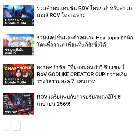
รวมคำคมแคปชั่น ROV โดนๆ สำหรับสาวก
เกมส์ ROV โดยเฉพาะ
Garena RoV:
Mobile MOBA
รวมแคปชั่นและคำคมเกม Heartopia อกหัก
โดนพี่สาวเท เพื่อนทิ้ง ก็ยังซิ่งได้
ข่าวเกมมือถือ
ออนไลน์
ผงาดคว้าชัย! “ทีมบอมคนป่า” ซิวแชมป์
RoV GODLIKE CREATOR CUP กวาดเงิน
Garena RoV:
รางวัลรวมทะลุ 7 แสนบาท
Mobile MOBA
ROV เตรียมพบกับการปรับสมดุลฮีโร่ 8
เมษายน 2569!
ข่าว rov