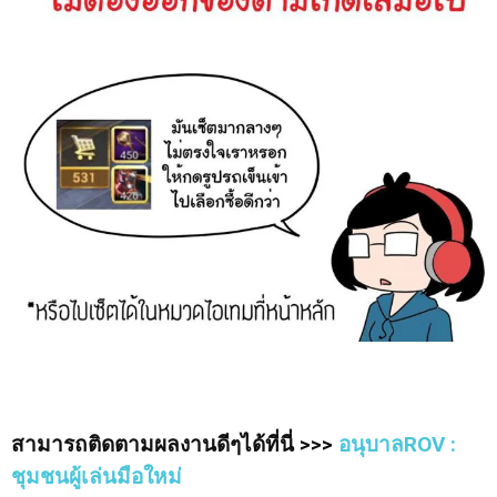
สามารถติดตามผลงานดีๆได้ที่นี่ >>>
อนุบาลROV :
ชุมชนผู้เล่นมือใหม่