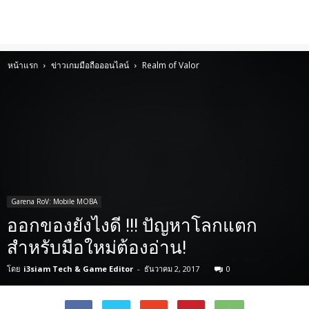
หน้าแรก
ข่าวเกมมือถือออนไลน์
Realm of Valor
Garena RoV: Mobile MOBA
ออกของยังไงดี !!! ปัญหาโลกแตก
สำหรับมือใหม่ต้องอ่าน!
โดย
i3siam Tech & Game Editor
-
ธันวาคม 2, 2017
0