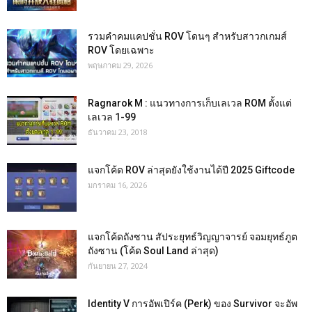
รวมคำคมแคปชั่น ROV โดนๆ สำหรับสาวกเกมส์
ROV โดยเฉพาะ
พฤษภาคม 29, 2026
Ragnarok M : แนวทางการเก็บเลเวล ROM ตั้งแต่
เลเวล 1-99
ธันวาคม 23, 2018
แจกโค้ด ROV ล่าสุดยังใช้งานได้ปี 2025 Giftcode
มกราคม 16, 2026
แจกโค้ดถังซาน สัประยุทธ์วิญญาจารย์ จอมยุทธ์ภูต
ถังซาน (โค้ด Soul Land ล่าสุด)
กันยายน 27, 2024
Identity V การอัพเปิร์ค (Perk) ของ Survivor จะอัพ