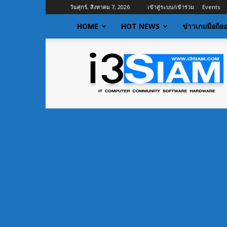
วันศุกร์, สิงหาคม 7, 2026
เข้าสู่ระบบ/เข้าร่วม
Events
HOME
HOT NEWS
ข่าวเกมมือถือ
I3siam
|
ข่าว
ไอที
อัพเดท
ข้อมูล
ข่าวสาร
เกี่ยว
กับ
ข่าว
เทคโนโลยี