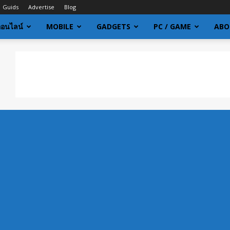
Guids
Advertise
Blog
ออนไลน์
MOBILE
GADGETS
PC / GAME
ABO