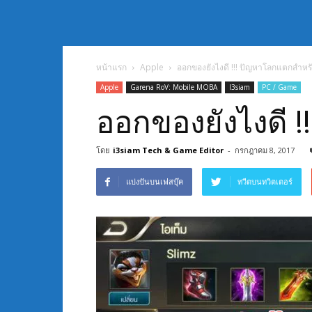
หน้าแรก
Apple
ออกของยังไงดี !!! ปัญหาโลกแตกสำหรั
Apple
Garena RoV: Mobile MOBA
I3siam
PC / Game
ออกของยังไงดี !
โดย
i3siam Tech & Game Editor
-
กรกฎาคม 8, 2017
แบ่งปันบนเฟสบุ๊ค
ทวีตบนทวิตเตอร์