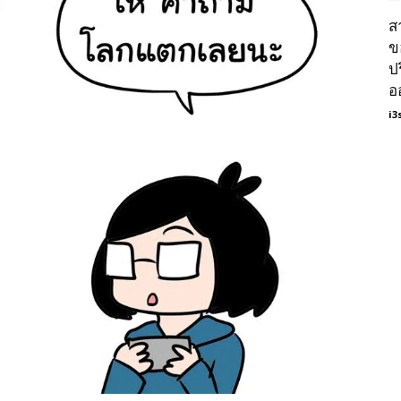
ส
ข
ป
อ
i3