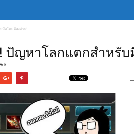
บมือใหม่ต้องอ่าน!
!! ปัญหาโลกแตกสำหรับม
0