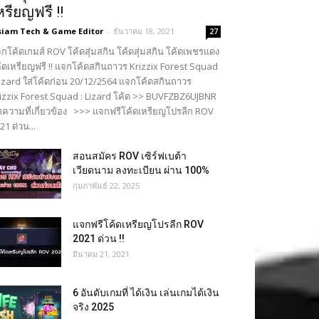
หรียญฟรี !!
siam Tech & Game Editor
-
ธันวาคม 18, 2021
27
กโค้ดเกมส์ ROV โค้ดสุ่มสกิน โค้ดสุ่มสกิน โค้ดเพชรแดง
้ดเหรียญฟรี !! แจกโค้ดสกินถาวร Krizzix Forest Squad
Lizard ใส่โค้ดก่อน 20/12/2564 แจกโค้ดสกินถาวร
izzix Forest Squad : Lizard โค้ด >> BUVFZBZ6UJBNR
ความที่เกี่ยวข้อง >>> แจกฟรีโค้ดเหรียญโปรลีก ROV
21 ด่วน...
สอนสมัคร ROV เซิร์ฟเบต้า
เวียดนาม ลงทะเบียน ผ่าน 100%
กุมภาพันธ์ 22, 2025
แจกฟรีโค้ดเหรียญโปรลีก ROV
2021 ด่วน !!
มีนาคม 21, 2021
6 อันดับเกมที่ ได้เงิน เล่นเกมได้เงิน
จริง 2025