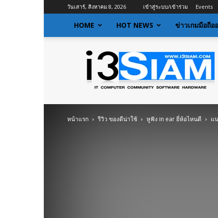
วันเสาร์, สิงหาคม 8, 2026
เข้าสู่ระบบ/เข้าร่วม
Events
HOME
HOT NEWS
ข่าวเกมมือถือ
I3siam
|
ข่าว
ไอที
อัพเดท
ข้อมูล
ข่าวสาร
หน้าแรก
รีวิว ของดีน่าใช้
หูฟัง in ear ยี่ห้อไหนดี
แน
เกี่ยว
กับ
ข่าว
เทคโนโลยี