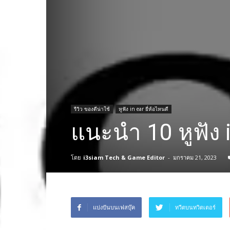
รีวิว ของดีน่าใช้
หูฟัง in ear ยี่ห้อไหนดี
แนะนำ 10 หูฟัง i
โดย
i3siam Tech & Game Editor
-
มกราคม 21, 2023
แบ่งปันบนเฟสบุ๊ค
ทวีตบนทวิตเตอร์