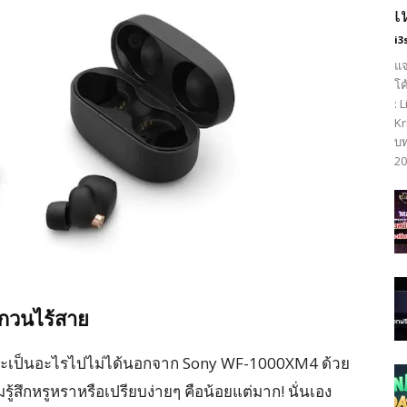
เ
i3
แจ
โค
: 
Kr
บท
20
บกวนไร้สาย
กมายจะเป็นอะไรไปไม่ได้นอกจาก Sony WF-1000XM4 ด้วย
สึกหรูหราหรือเปรียบง่ายๆ คือน้อยแต่มาก! นั่นเอง