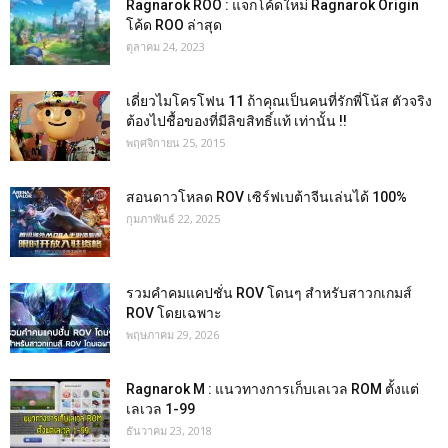
Ragnarok ROO : แจกโค้ดใหม่ Ragnarok Origin
โค้ด ROO ล่าสุด
ตุลาคม 24, 2023
เดี่ยวไมโครโฟน 11 ถ้าคุณเป็นคนที่รักพี่โน้ส ตัวจริง
ต้องไปชื้อของที่มีลิขสิทธิ์แท้ เท่านั้น !!
พฤศจิกายน 25, 2015
สอนดาวโหลด ROV เซิร์ฟเบต้าจีนเล่นได้ 100%
กุมภาพันธ์ 22, 2025
รวมคำคมแคปชั่น ROV โดนๆ สำหรับสาวกเกมส์
ROV โดยเฉพาะ
พฤษภาคม 29, 2026
Ragnarok M : แนวทางการเก็บเลเวล ROM ตั้งแต่
เลเวล 1-99
ธันวาคม 23, 2018