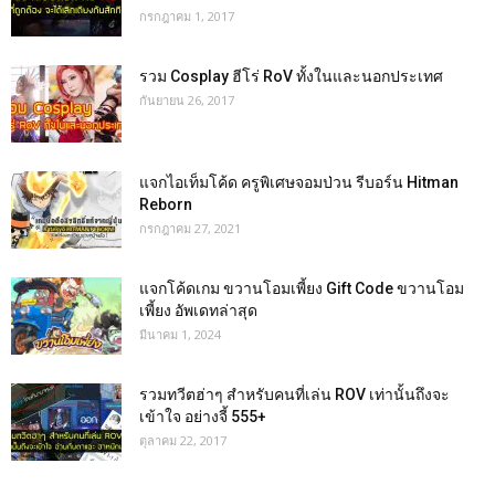
กรกฎาคม 1, 2017
รวม Cosplay ฮีโร่ RoV ทั้งในและนอกประเทศ
กันยายน 26, 2017
แจกไอเท็มโค้ด ครูพิเศษจอมป่วน รีบอร์น Hitman
Reborn
กรกฎาคม 27, 2021
แจกโค้ดเกม ขวานโอมเพี้ยง Gift Code ขวานโอม
เพี้ยง อัพเดทล่าสุด
มีนาคม 1, 2024
รวมทวีตฮ่าๆ สำหรับคนที่เล่น ROV เท่านั้นถึงจะ
เข้าใจ อย่างจี้ 555+
ตุลาคม 22, 2017