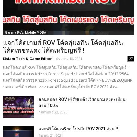
Garena RoV: Mobile MOBA
แจกโค้ดเกมส์ ROV โค้ดสุ่มสกิน โค้ดสุ่มสกิน
โค้ดเพชรแดง โค้ดเหรียญฟรี !!
i3siam Tech & Game Editor
-
ธันวาคม 18, 2021
27
แจกโค้ดเกมส์ ROV โค้ดสุ่มสกิน โค้ดสุ่มสกิน โค้ดเพชรแดง โค้ดเหรียญฟรี !!
แจกโค้ดสกินถาวร Krizzix Forest Squad : Lizard ใส่โค้ดก่อน 20/12/2564
แจกโค้ดสกินถาวร Krizzix Forest Squad : Lizard โค้ด >> BUVFZBZ6UJBNR
บทความที่เกี่ยวข้อง >>> แจกฟรีโค้ดเหรียญโปรลีก ROV 2021 ด่วน...
สอนสมัคร ROV เซิร์ฟเบต้าเวียดนาม ลงทะเบียน
ผ่าน 100%
กุมภาพันธ์ 22, 2025
แจกฟรีโค้ดเหรียญโปรลีก ROV 2021 ด่วน !!
มีนาคม 21, 2021