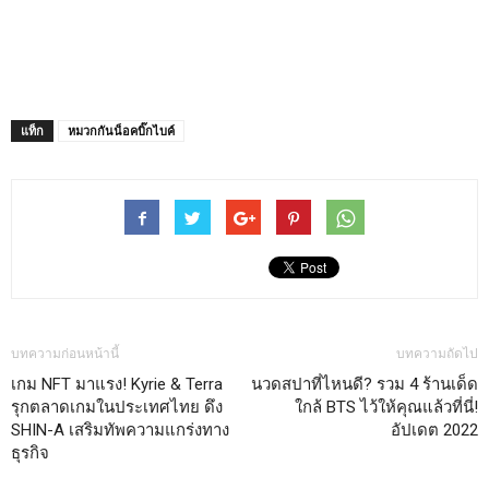
แท็ก
หมวกกันน็อคบิ๊กไบค์
บทความก่อนหน้านี้
บทความถัดไป
เกม NFT มาแรง! Kyrie & Terra
นวดสปาที่ไหนดี? รวม 4 ร้านเด็ด
รุกตลาดเกมในประเทศไทย ดึง
ใกล้ BTS ไว้ให้คุณแล้วที่นี่!
SHIN-A เสริมทัพความแกร่งทาง
อัปเดต 2022
ธุรกิจ