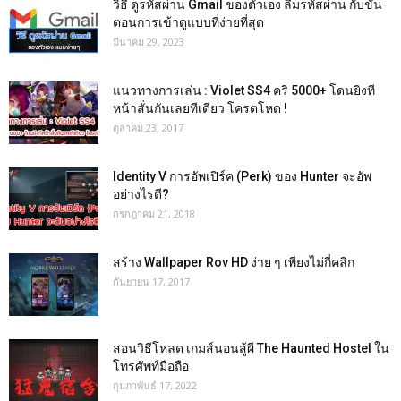
วิธี ดูรหัสผ่าน Gmail ของตัวเอง ลืมรหัสผ่าน กับขั้น
ตอนการเข้าดูแบบที่ง่ายที่สุด
มีนาคม 29, 2023
แนวทางการเล่น : Violet SS4 คริ 5000+ โดนยิงที
หน้าสั่นกันเลยทีเดียว โครตโหด !
ตุลาคม 23, 2017
Identity V การอัพเปิร์ค (Perk) ของ Hunter จะอัพ
อย่างไรดี?
กรกฎาคม 21, 2018
สร้าง Wallpaper Rov HD ง่าย ๆ เพียงไม่กี่คลิก
กันยายน 17, 2017
สอนวิธีโหลด เกมส์นอนสู้ผี The Haunted Hostel ใน
โทรศัพท์มือถือ
กุมภาพันธ์ 17, 2022