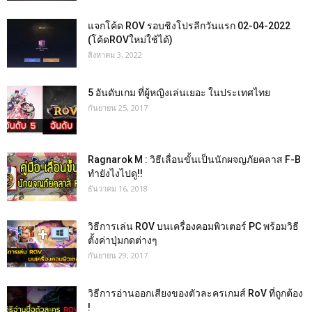
แจกโค้ด ROV รอบชิงโปรลีกวันแรก 02-04-2022
(โค้ดROVใหม่ใช้ได้)
สิงหาคม 3, 2022
5 อันดับเกม ที่ผู้หญิงเล่นเยอะ ในประเทศไทย
กันยายน 25, 2017
Ragnarok M : วิธีเลื่อนขั้นเป็นนักผจญภัยคลาส F-B
ทำยังไงไปดู!!
ธันวาคม 16, 2018
วิธีการเล่น ROV บนเครื่องคอมพิวเตอร์ PC พร้อมวิธี
ตั้งค่าปุ่มกดต่างๆ
กันยายน 29, 2017
วิธีการอ่านออกเสียงของตัวละครเกมส์ RoV ที่ถูกต้อง
!