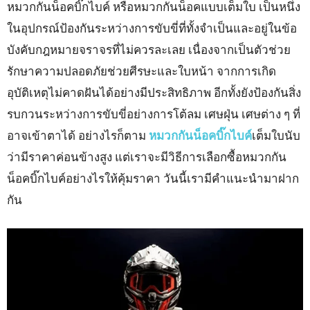
หมวกกันน็อคบิ๊กไบค์ หรือหมวกกันน็อคแบบเต็มใบ เป็นหนึ่ง
ในอุปกรณ์ป้องกันระหว่างการขับขี่ที่ทั้งจำเป็นและอยู่ในข้อ
บังคับกฎหมายจราจรที่ไม่ควรละเลย เนื่องจากเป็นตัวช่วย
รักษาความปลอดภัยช่วยศีรษะและใบหน้า จากการเกิด
อุบัติเหตุไม่คาดฝันได้อย่างมีประสิทธิภาพ อีกทั้งยังป้องกันสิ่ง
รบกวนระหว่างการขับขี่อย่างการโต้ลม เศษฝุ่น เศษต่าง ๆ ที่
อาจเข้าตาได้ อย่างไรก็ตาม
หมวกกันน็อคบิ๊กไบค์
เต็มใบนับ
ว่ามีราคาค่อนข้างสูง แต่เราจะมีวิธีการเลือกซื้อหมวกกัน
น็อคบิ๊กไบค์อย่างไรให้คุ้มราคา วันนี้เรามีคำแนะนำมาฝาก
กัน