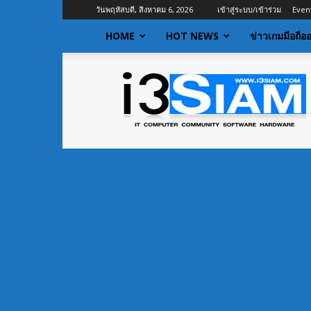
วันพฤหัสบดี, สิงหาคม 6, 2026
เข้าสู่ระบบ/เข้าร่วม
Even
HOME
HOT NEWS
ข่าวเกมมือถือ
I3siam
|
ข่าว
ไอที
อัพเดท
ข้อมูล
ข่าวสาร
เกี่ยว
กับ
ข่าว
เทคโนโลยี