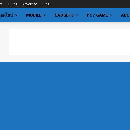
ts
Guids
Advertise
Blog
ออนไลน์
MOBILE
GADGETS
PC / GAME
ABO