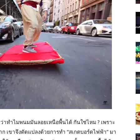
ัย ว่าทำไมพนมมันลอยเหนือพื้นได้ กันใช่ไหม ? เพราะ
มาก เขาจึงดัดแปลงด้วยการทำ “สเกตบอร์ดไฟฟ้า” มา