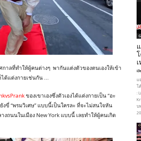
G
แ
โ
เ
เทศกาลที่ทำให้ผู้คนต่างๆ พากันแต่งตัวของตนเองให้เข้า
i3
็ได้แต่งกายเช่นกัน …
แจ
โค
: 
nkvsPrank
ของเขาเองซึ่งตัวเองได้แต่งกายเป็น “อะ
Kr
งขี่ “พรมวิเศษ” แบบนี้เป็นใครละ ที่จะไม่สนใจหัน
บท
20
ลางถนนในเมือง New York แบบนี้ เลยทำให้ผู้คนเกิด