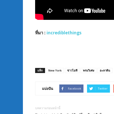
ที่มา
:
incrediblethings
แท็ก
New York
ข่าวไอที
พรมวิเศษ
อะลาดิน
แบ่งปัน
Facebook
Twitter
บทความก่อนหน้านี้