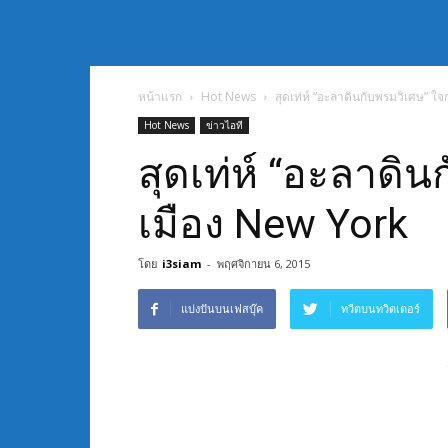
หน้าแรก
Hot News
สุดเท่ห์ “อะลาดินกับพรมวิเศษ” ใ
Hot News
ข่าวไอที
สุดเท่ห์ “อะลาดิ
เมือง New York
โดย
i3siam
-
พฤศจิกายน 6, 2015
แบ่งปันบนเฟสบุ๊ค
ทวีตบนทวิตเตอร์