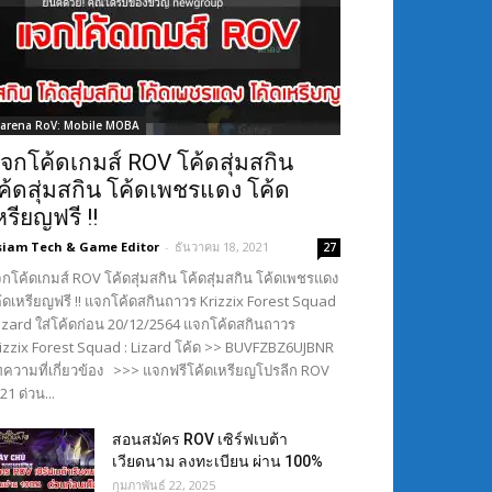
arena RoV: Mobile MOBA
จกโค้ดเกมส์ ROV โค้ดสุ่มสกิน
ค้ดสุ่มสกิน โค้ดเพชรแดง โค้ด
หรียญฟรี !!
siam Tech & Game Editor
-
ธันวาคม 18, 2021
27
กโค้ดเกมส์ ROV โค้ดสุ่มสกิน โค้ดสุ่มสกิน โค้ดเพชรแดง
้ดเหรียญฟรี !! แจกโค้ดสกินถาวร Krizzix Forest Squad
Lizard ใส่โค้ดก่อน 20/12/2564 แจกโค้ดสกินถาวร
izzix Forest Squad : Lizard โค้ด >> BUVFZBZ6UJBNR
ความที่เกี่ยวข้อง >>> แจกฟรีโค้ดเหรียญโปรลีก ROV
21 ด่วน...
สอนสมัคร ROV เซิร์ฟเบต้า
เวียดนาม ลงทะเบียน ผ่าน 100%
กุมภาพันธ์ 22, 2025