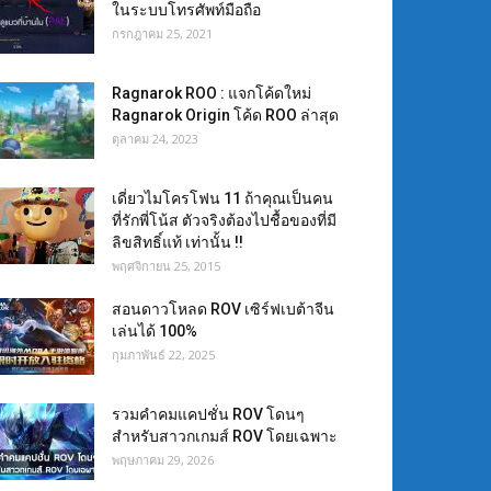
ในระบบโทรศัพท์มือถือ
กรกฎาคม 25, 2021
Ragnarok ROO : แจกโค้ดใหม่
Ragnarok Origin โค้ด ROO ล่าสุด
ตุลาคม 24, 2023
เดี่ยวไมโครโฟน 11 ถ้าคุณเป็นคน
ที่รักพี่โน้ส ตัวจริงต้องไปชื้อของที่มี
ลิขสิทธิ์แท้ เท่านั้น !!
พฤศจิกายน 25, 2015
สอนดาวโหลด ROV เซิร์ฟเบต้าจีน
เล่นได้ 100%
กุมภาพันธ์ 22, 2025
รวมคำคมแคปชั่น ROV โดนๆ
สำหรับสาวกเกมส์ ROV โดยเฉพาะ
พฤษภาคม 29, 2026