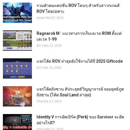
รวมคำคมแคปชั่น ROV โดนๆ สำหรับสาวกเกมส์
ROV โดยเฉพาะ
พฤษภาคม 29, 2026
Ragnarok M : แนวทางการเก็บเลเวล ROM ตั้งแต่
เลเวล 1-99
ธันวาคม 23, 2018
แจกโค้ด ROV ล่าสุดยังใช้งานได้ปี 2025 Giftcode
มกราคม 16, 2026
แจกโค้ดถังซาน สัประยุทธ์วิญญาจารย์ จอมยุทธ์ภูต
ถังซาน (โค้ด Soul Land ล่าสุด)
กันยายน 27, 2024
Identity V การอัพเปิร์ค (Perk) ของ Survivor จะอัพ
อย่างไรดี?
กรกฎาคม 21, 2018