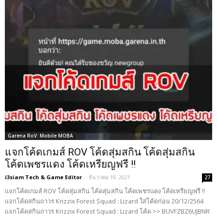
Garena RoV: Mobile MOBA
แจกโค้ดเกมส์ ROV โค้ดสุ่มสกิน โค้ดสุ่มสกิน
โค้ดเพชรแดง โค้ดเหรียญฟรี !!
i3siam Tech & Game Editor
-
ธันวาคม 18, 2021
27
แจกโค้ดเกมส์ ROV โค้ดสุ่มสกิน โค้ดสุ่มสกิน โค้ดเพชรแดง โค้ดเหรียญฟรี !!
แจกโค้ดสกินถาวร Krizzix Forest Squad : Lizard ใส่โค้ดก่อน 20/12/2564
แจกโค้ดสกินถาวร Krizzix Forest Squad : Lizard โค้ด >> BUVFZBZ6UJBNR