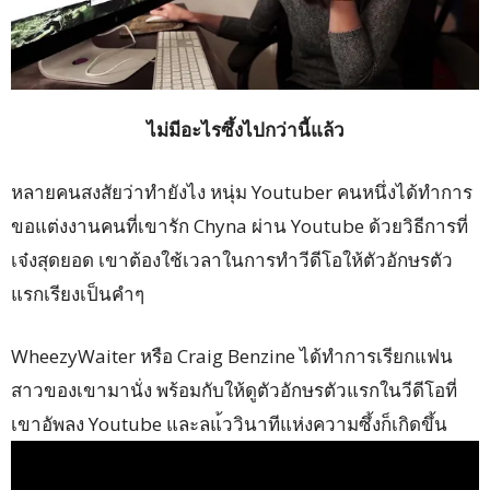
ไม่มีอะไรซึ้งไปกว่านี้แล้ว
หลายคนสงสัยว่าทำยังไง หนุ่ม Youtuber คนหนึ่งได้ทำการ
ขอแต่งงานคนที่เขารัก Chyna ผ่าน Youtube ด้วยวิธีการที่
เจ๋งสุดยอด เขาต้องใช้เวลาในการทำวีดีโอให้ตัวอักษรตัว
แรกเรียงเป็นคำๆ
WheezyWaiter หรือ Craig Benzine ได้ทำการเรียกแฟน
สาวของเขามานั่ง พร้อมกับให้ดูตัวอักษรตัวแรกในวีดีโอที่
เขาอัพลง Youtube และลแ้ววินาทีแห่งความซึ้งก็เกิดขึ้น