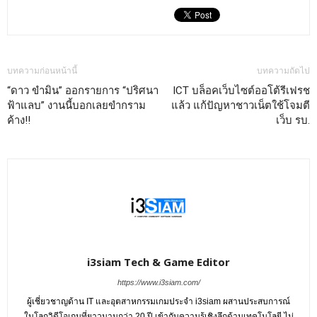
บทความก่อนหน้านี้
บทความถัดไป
“ดาว ขำมิน” ออกรายการ “ปริศนา
ICT บล็อคเว็บไซต์ออโต้รีเฟรช
ฟ้าแลบ” งานนี้บอกเลยขำกราม
แล้ว แก้ปัญหาชาวเน็ตใช้โจมตี
ค้าง!!
เว็บ รบ.
i3siam Tech & Game Editor
https://www.i3siam.com/
ผู้เชี่ยวชาญด้าน IT และอุตสาหกรรมเกมประจำ i3siam ผสานประสบการณ์
ในโลกวิดีโอเกมที่ยาวนานกว่า 20 ปี เข้ากับความรู้เชิงลึกด้านเทคโนโลยี ไม่