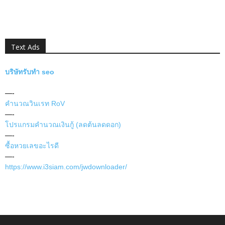
Text Ads
บริษัทรับทำ seo
—-
คำนวณวินเรท RoV
—-
โปรแกรมคำนวณเงินกู้ (ลดต้นลดดอก)
—-
ซื้อหวยเลขอะไรดี
—-
https://www.i3siam.com/jwdownloader/