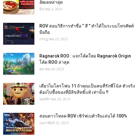
อัพเดทล่าสุด
มีนาคม 3, 2023
ROV สอนวิธีการทำชื่อ “ สี ” ทำได้ในระบบโทรศัพท์
มือถือ
กรกฎาคม 25, 2021
Ragnarok ROO : แจกโค้ดใหม่ Ragnarok Origin
โค้ด ROO ล่าสุด
ตุลาคม 24, 2023
เดี่ยวไมโครโฟน 11 ถ้าคุณเป็นคนที่รักพี่โน้ส ตัวจริง
ต้องไปชื้อของที่มีลิขสิทธิ์แท้ เท่านั้น !!
พฤศจิกายน 25, 2015
สอนดาวโหลด ROV เซิร์ฟเบต้าจีนเล่นได้ 100%
กุมภาพันธ์ 22, 2025