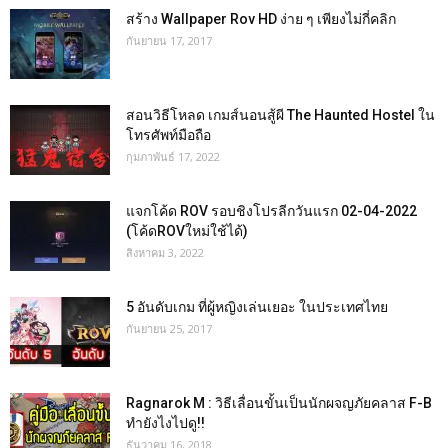
สร้าง Wallpaper Rov HD ง่าย ๆ เพียงไม่กี่คลิก
กันยายน 17, 2017
สอนวิธีโหลด เกมส์นอนสู้ผี The Haunted Hostel ใน
โทรศัพท์มือถือ
กุมภาพันธ์ 17, 2022
แจกโค้ด ROV รอบชิงโปรลีกวันแรก 02-04-2022
(โค้ดROVใหม่ใช้ได้)
สิงหาคม 3, 2022
5 อันดับเกม ที่ผู้หญิงเล่นเยอะ ในประเทศไทย
กันยายน 25, 2017
Ragnarok M : วิธีเลื่อนขั้นเป็นนักผจญภัยคลาส F-B
ทำยังไงไปดู!!
ธันวาคม 16, 2018