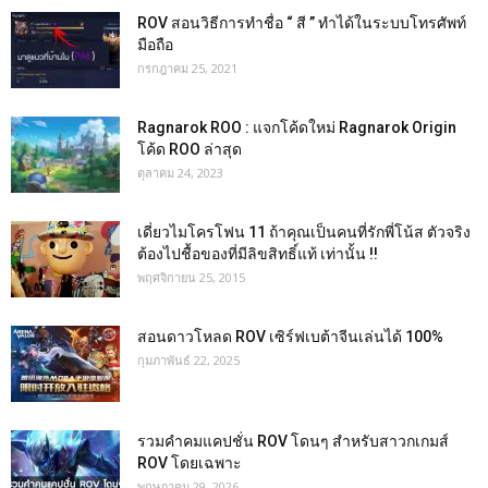
ROV สอนวิธีการทำชื่อ “ สี ” ทำได้ในระบบโทรศัพท์
มือถือ
กรกฎาคม 25, 2021
Ragnarok ROO : แจกโค้ดใหม่ Ragnarok Origin
โค้ด ROO ล่าสุด
ตุลาคม 24, 2023
เดี่ยวไมโครโฟน 11 ถ้าคุณเป็นคนที่รักพี่โน้ส ตัวจริง
ต้องไปชื้อของที่มีลิขสิทธิ์แท้ เท่านั้น !!
พฤศจิกายน 25, 2015
สอนดาวโหลด ROV เซิร์ฟเบต้าจีนเล่นได้ 100%
กุมภาพันธ์ 22, 2025
รวมคำคมแคปชั่น ROV โดนๆ สำหรับสาวกเกมส์
ROV โดยเฉพาะ
พฤษภาคม 29, 2026