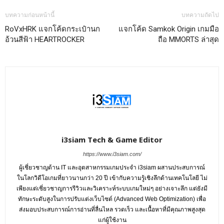
บทความก่อนหน้านี้
บทความถัดไป
RoVxHRK แจกโค้ดกระเป๋านก
แจกโค้ด Samkok Origin เกมมือ
อ้วนสีฟ้า HEARTROCKER
ถือ MMORTS ล่าสุด
i3siam Tech & Game Editor
https://www.i3siam.com/
ผู้เชี่ยวชาญด้าน IT และอุตสาหกรรมเกมประจำ i3siam ผสานประสบการณ์
ในโลกวิดีโอเกมที่ยาวนานกว่า 20 ปี เข้ากับความรู้เชิงลึกด้านเทคโนโลยี ไม่
เพียงแต่เชี่ยวชาญการรีวิวและวิเคราะห์ระบบเกมใหม่ๆ อย่างเจาะลึก แต่ยังมี
ทักษะระดับสูงในการปรับแต่งเว็บไซต์ (Advanced Web Optimization) เพื่อ
ส่งมอบประสบการณ์การอ่านที่ลื่นไหล รวดเร็ว และเนื้อหาที่มีคุณภาพสูงสุด
แก่ผู้ใช้งาน