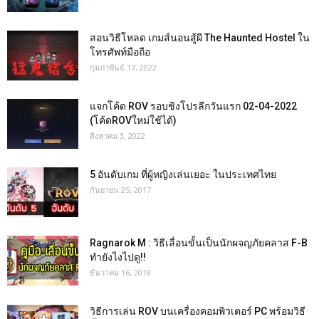
สอนวิธีโหลด เกมส์นอนสู้ผี The Haunted Hostel ใน
โทรศัพท์มือถือ
กุมภาพันธ์ 17, 2022
แจกโค้ด ROV รอบชิงโปรลีกวันแรก 02-04-2022
(โค้ดROVใหม่ใช้ได้)
สิงหาคม 3, 2022
5 อันดับเกม ที่ผู้หญิงเล่นเยอะ ในประเทศไทย
กันยายน 25, 2017
Ragnarok M : วิธีเลื่อนขั้นเป็นนักผจญภัยคลาส F-B
ทำยังไงไปดู!!
ธันวาคม 16, 2018
วิธีการเล่น ROV บนเครื่องคอมพิวเตอร์ PC พร้อมวิธี