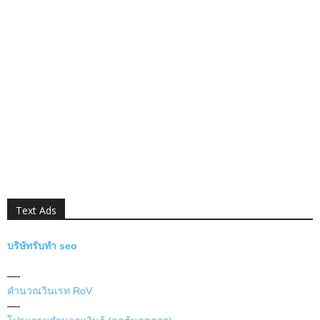
Text Ads
บริษัทรับทำ seo
—-
คำนวณวินเรท RoV
—-