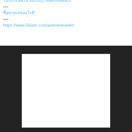
โปรแกรมคำนวณเงินกู้ (ลดต้นลดดอก)
—-
ซื้อหวยเลขอะไรดี
—-
https://www.i3siam.com/jwdownloader/