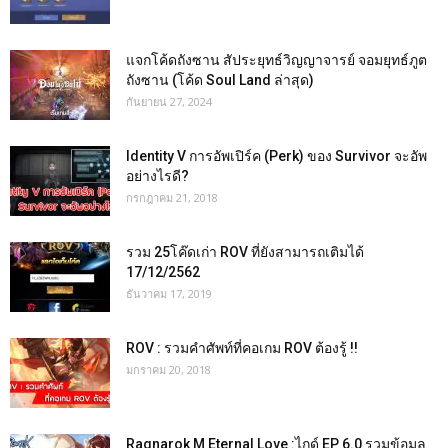
แจกโค้ดถังซาน สัประยุทธ์วิญญาจารย์ จอมยุทธ์ภูต
ถังซาน (โค้ด Soul Land ล่าสุด)
กันยายน 27, 2024
Identity V การอัพเปิร์ค (Perk) ของ Survivor จะอัพ
อย่างไรดี?
กรกฎาคม 21, 2018
รวม 25โค๊ดเก่า ROV ที่ยังสามารถเติมได้
17/12/2562
ธันวาคม 17, 2019
ROV : รวมคำศัพท์ที่คอเกม ROV ต้องรู้ !!
มกราคม 20, 2018
Ragnarok M Eternal Love :ไกด์ EP 6.0 รวมข้อมูล