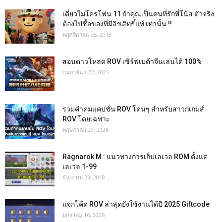
เดี่ยวไมโครโฟน 11 ถ้าคุณเป็นคนที่รักพี่โน้ส ตัวจริง
ต้องไปชื้อของที่มีลิขสิทธิ์แท้ เท่านั้น !!
พฤศจิกายน 25, 2015
สอนดาวโหลด ROV เซิร์ฟเบต้าจีนเล่นได้ 100%
กุมภาพันธ์ 22, 2025
รวมคำคมแคปชั่น ROV โดนๆ สำหรับสาวกเกมส์
ROV โดยเฉพาะ
พฤษภาคม 29, 2026
Ragnarok M : แนวทางการเก็บเลเวล ROM ตั้งแต่
เลเวล 1-99
ธันวาคม 23, 2018
แจกโค้ด ROV ล่าสุดยังใช้งานได้ปี 2025 Giftcode
มกราคม 16, 2026