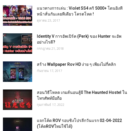
แนวทางการเล่น : Violet SS4 คริ 5000+ โดนยิงที
หน้าสั่นกันเลยทีเดียว โครตโหด !
ตุลาคม 23, 2017
Identity V การอัพเปิร์ค (Perk) ของ Hunter จะอัพ
อย่างไรดี?
กรกฎาคม 21, 2018
สร้าง Wallpaper Rov HD ง่าย ๆ เพียงไม่กี่คลิก
กันยายน 17, 2017
สอนวิธีโหลด เกมส์นอนสู้ผี The Haunted Hostel ใน
โทรศัพท์มือถือ
กุมภาพันธ์ 17, 2022
แจกโค้ด ROV รอบชิงโปรลีกวันแรก 02-04-2022
(โค้ดROVใหม่ใช้ได้)