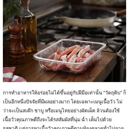
การทำอาหารให้อร่อยไม่ได้ขึ้นอยู่กับฝีมือเท่านั้น “วัตถุดิบ” ก็
เป็นอีกหนึ่งปัจจัยที่มีผลอย่างมาก โดยเฉพาะเมนูเนื้อวัว ไม่
ว่าจะเป็นสเต๊ก ชาบู หรือเมนูไทยอย่างผัดเผ็ด ล้วนต้องใช้
เนื้อวัวคุณภาพดีถึงจะได้รสสัมผัสที่นุ่ม ฉ่ำ เต็มไปด้วย
รสชาติ แต่การหาเนื้อวัวคุณภาพดีตามท้องตลาดทั่วไปอาจ