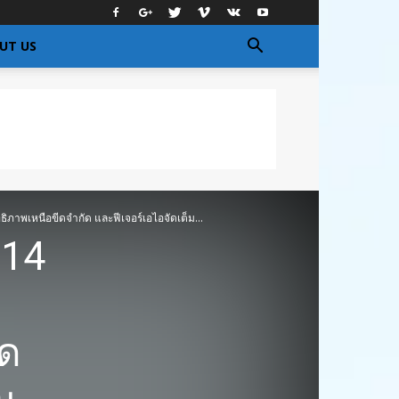
UT US
ิภาพเหนือขีดจำกัด และฟีเจอร์เอไอจัดเต็ม...
 14
ีด