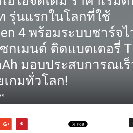
์เอไอจัดเต็ม ราคาเริ่มต้
ท รุ่นแรกในโลกที่ใช้
en 4 พร้อมระบบชาร์จไ
นเซกเมนต์ ติดแบตเตอรี่ T
mAh มอบประสบการณเร็
เกมทั่วโลก!
0