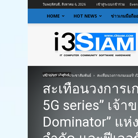
วันพฤหัสบดี, สิงหาคม 6, 2026
เข้าสู่ระบบ/เข้าร่วม
Even
HOME
HOT NEWS
ข่าวเกมมือถือ
I3siam
|
ข่าว
ไอที
อัพเดท
ข้อมูล
ข่าวสาร
ข่าวประชาสัมพันธ์
หน้าแรก
ข่าวประชาสัมพันธ์
สะเทือนวงการเกมเมอร์! เป
เกี่ยว
สะเทือนวงการเกม
กับ
ข่าว
เทคโนโลยี
5G series” เจ้
Dominator” แห่ง