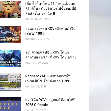
เดี่ยวไมโครโฟน 11 ถ้าคุณเป็นคน
ที่รักพี่โน้ส ตัวจริงต้องไปชื้อของที่มี
ลิขสิทธิ์แท้ เท่านั้น !!
พฤศจิกายน 25, 2015
สอนดาวโหลด ROV เซิร์ฟเบต้าจีน
เล่นได้ 100%
กุมภาพันธ์ 22, 2025
รวมคำคมแคปชั่น ROV โดนๆ
สำหรับสาวกเกมส์ ROV โดยเฉพาะ
พฤษภาคม 29, 2026
Ragnarok M : แนวทางการเก็บ
เลเวล ROM ตั้งแต่เลเวล 1-99
ธันวาคม 23, 2018
แจกโค้ด ROV ล่าสุดยังใช้งานได้ปี
2025 Giftcode
มกราคม 16, 2026