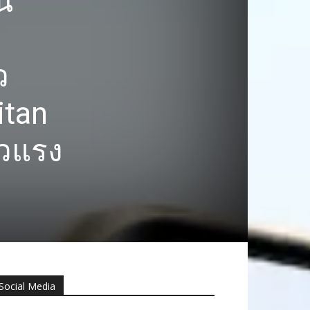
น
ว
itan
วแรง
Social Media