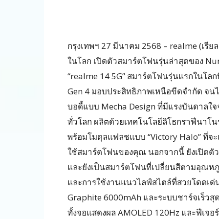
กรุงเทพฯ 27 มีนาคม 2568 – realme (เรียลมี
ในโลก เปิดตัวสมาร์ตโฟนรุ่นล่าสุดของ Num
“realme 14 5G” สมาร์ตโฟนรุ่นแรกในโลกท
Gen 4 มอบประสิทธิภาพเหนือขีดจำกัด จนไ
บอดี้แบบ Mecha Design ที่มีแรงบันดาลใจ
ทั่วโลก ผลิตด้วยเทคโนโลยีลิโธกราฟีนาโน
พร้อมโมดุลแฟลชแบบ “Victory Halo” ที่จ
ใช้สมาร์ตโฟนของคุณ นอกจากนี้ ยังเปิดตัวร
และยังเป็นสมาร์ตโฟนที่เปลี่ยนสีตามอุณหภู
และการใช้งานแนวไลฟ์สไตล์ที่สวยโดดเด่นใน
Graphite 6000mAh และระบบชาร์จเร็วสุดในเ
ทั้งจอแสดงผล AMOLED 120Hz และฟีเจอร์ 