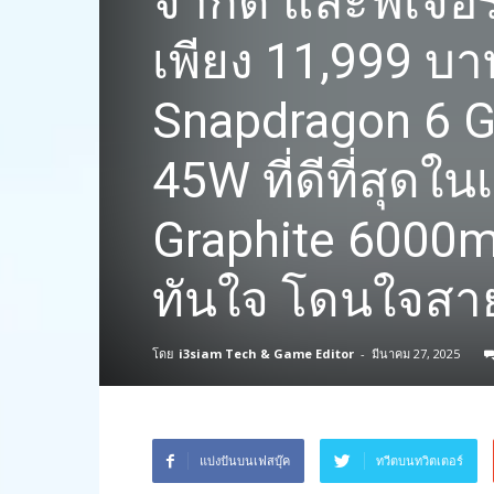
จำกัด และฟีเจอร
เพียง 11,999 บา
Snapdragon 6 G
45W ที่ดีที่สุดใ
Graphite 6000
ทันใจ โดนใจสาย
โดย
i3siam Tech & Game Editor
-
มีนาคม 27, 2025
แบ่งปันบนเฟสบุ๊ค
ทวีตบนทวิตเตอร์