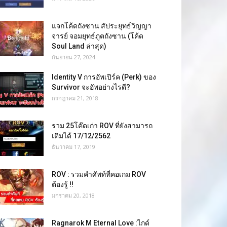
แจกโค้ดถังซาน สัประยุทธ์วิญญา
จารย์ จอมยุทธ์ภูตถังซาน (โค้ด
Soul Land ล่าสุด)
กันยายน 27, 2024
Identity V การอัพเปิร์ค (Perk) ของ
Survivor จะอัพอย่างไรดี?
กรกฎาคม 21, 2018
รวม 25โค๊ดเก่า ROV ที่ยังสามารถ
เติมได้ 17/12/2562
ธันวาคม 17, 2019
ROV : รวมคำศัพท์ที่คอเกม ROV
ต้องรู้ !!
มกราคม 20, 2018
Ragnarok M Eternal Love :ไกด์