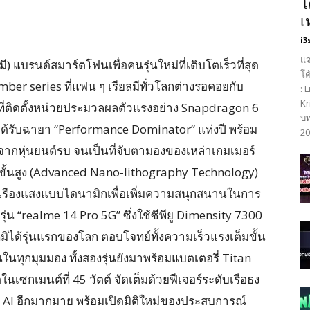
โ
เ
i3
แจ
) แบรนด์สมาร์ตโฟนเพื่อคนรุ่นใหม่ที่เติบโตเร็วที่สุด
โค
ber series ที่แฟน ๆ เรียลมีทั่วโลกต่างรอคอยกับ
: 
Kr
ี่ติดตั้งหน่วยประมวลผลตัวแรงอย่าง Snapdragon 6
บท
ด้รับฉายา “Performance Dominator” แห่งปี พร้อม
20
จากหุ่นยนต์รบ จนเป็นที่จับตามองของเหล่าเกมเมอร์
ขั้นสูง (Advanced Nano-lithography Technology)
ะเรืองแสงแบบไดนามิกเพื่อเพิ่มความสนุกสนานในการ
ุ่น “realme 14 Pro 5G” ซึ่งใช้ซีพียู Dimensity 7300
มิได้รุ่นแรกของโลก ตอบโจทย์ทั้งความเร็วแรงเต็มขั้น
ทุกมุมมอง ทั้งสองรุ่นยังมาพร้อมแบตเตอรี่ Titan
ซกเมนต์ที่ 45 วัตต์ จัดเต็มด้วยฟีเจอร์ระดับเรือธง
AI อีกมากมาย พร้อมเปิดมิติใหม่ของประสบการณ์