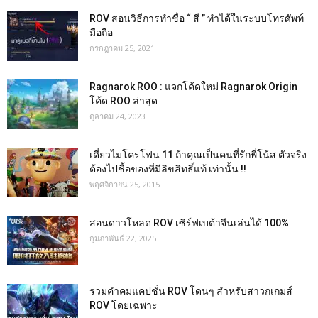
ROV สอนวิธีการทำชื่อ “ สี ” ทำได้ในระบบโทรศัพท์
มือถือ
กรกฎาคม 25, 2021
Ragnarok ROO : แจกโค้ดใหม่ Ragnarok Origin
โค้ด ROO ล่าสุด
ตุลาคม 24, 2023
เดี่ยวไมโครโฟน 11 ถ้าคุณเป็นคนที่รักพี่โน้ส ตัวจริง
ต้องไปชื้อของที่มีลิขสิทธิ์แท้ เท่านั้น !!
พฤศจิกายน 25, 2015
สอนดาวโหลด ROV เซิร์ฟเบต้าจีนเล่นได้ 100%
กุมภาพันธ์ 22, 2025
รวมคำคมแคปชั่น ROV โดนๆ สำหรับสาวกเกมส์
ROV โดยเฉพาะ