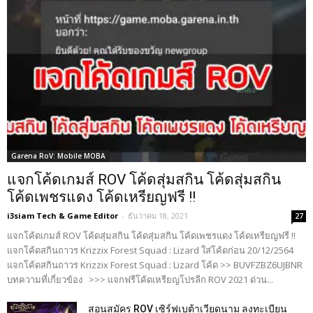
Garena RoV: Mobile MOBA
แจกโค้ดเกมส์ ROV โค้ดสุ่มสกิน โค้ดสุ่มสกิน
โค้ดเพชรแดง โค้ดเหรียญฟรี !!
i3siam Tech & Game Editor
-
ธันวาคม 18, 2021
27
แจกโค้ดเกมส์ ROV โค้ดสุ่มสกิน โค้ดสุ่มสกิน โค้ดเพชรแดง โค้ดเหรียญฟรี !!
แจกโค้ดสกินถาวร Krizzix Forest Squad : Lizard ใส่โค้ดก่อน 20/12/2564
แจกโค้ดสกินถาวร Krizzix Forest Squad : Lizard โค้ด >> BUVFZBZ6UJBNR
บทความที่เกี่ยวข้อง >>> แจกฟรีโค้ดเหรียญโปรลีก ROV 2021 ด่วน...
สอนสมัคร ROV เซิร์ฟเบต้าเวียดนาม ลงทะเบียน