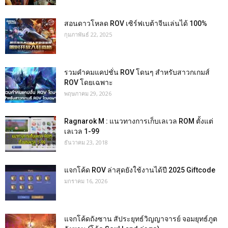
สอนดาวโหลด ROV เซิร์ฟเบต้าจีนเล่นได้ 100%
กุมภาพันธ์ 22, 2025
รวมคำคมแคปชั่น ROV โดนๆ สำหรับสาวกเกมส์
ROV โดยเฉพาะ
พฤษภาคม 29, 2026
Ragnarok M : แนวทางการเก็บเลเวล ROM ตั้งแต่
เลเวล 1-99
ธันวาคม 23, 2018
แจกโค้ด ROV ล่าสุดยังใช้งานได้ปี 2025 Giftcode
มกราคม 16, 2026
แจกโค้ดถังซาน สัประยุทธ์วิญญาจารย์ จอมยุทธ์ภูต