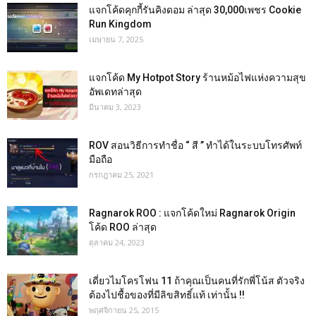
แจกโค้ดคุกกี้รันคิงดอม ล่าสุด 30,000เพชร Cookie
Run Kingdom
เมษายน 7, 2025
แจกโค้ด My Hotpot Story ร้านหม้อไฟแห่งความสุข
อัพเดทล่าสุด
มีนาคม 3, 2023
ROV สอนวิธีการทำชื่อ “ สี ” ทำได้ในระบบโทรศัพท์
มือถือ
กรกฎาคม 25, 2021
Ragnarok ROO : แจกโค้ดใหม่ Ragnarok Origin
โค้ด ROO ล่าสุด
ตุลาคม 24, 2023
เดี่ยวไมโครโฟน 11 ถ้าคุณเป็นคนที่รักพี่โน้ส ตัวจริง
ต้องไปชื้อของที่มีลิขสิทธิ์แท้ เท่านั้น !!
พฤศจิกายน 25, 2015