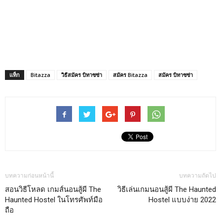
แท็ก
Bitazza
วิธีสมัคร บิทาซซ่า
สมัคร Bitazza
สมัคร บิทาซซ่า
บทความก่อนหน้านี้
บทความถัดไป
สอนวิธีโหลด เกมส์นอนสู้ผี The
วิธีเล่นเกมนอนสู้ผี The Haunted
Haunted Hostel ในโทรศัพท์มือ
Hostel แบบง่าย 2022
ถือ