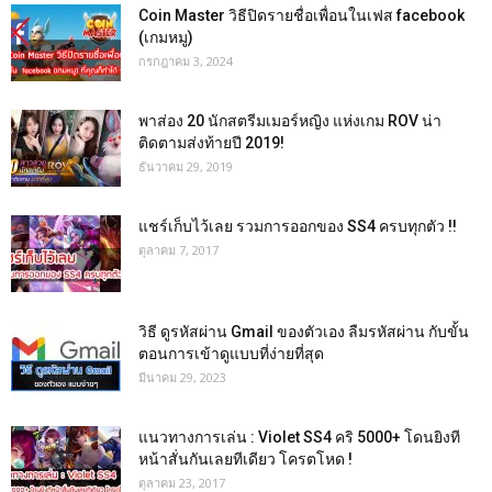
Coin Master วิธีปิดรายชื่อเพื่อนในเฟส facebook
(เกมหมู)
กรกฎาคม 3, 2024
พาส่อง 20 นักสตรีมเมอร์หญิง แห่งเกม ROV น่า
ติดตามส่งท้ายปี 2019!
ธันวาคม 29, 2019
แชร์เก็บไว้เลย รวมการออกของ SS4 ครบทุกตัว !!
ตุลาคม 7, 2017
วิธี ดูรหัสผ่าน Gmail ของตัวเอง ลืมรหัสผ่าน กับขั้น
ตอนการเข้าดูแบบที่ง่ายที่สุด
มีนาคม 29, 2023
แนวทางการเล่น : Violet SS4 คริ 5000+ โดนยิงที
หน้าสั่นกันเลยทีเดียว โครตโหด !
ตุลาคม 23, 2017