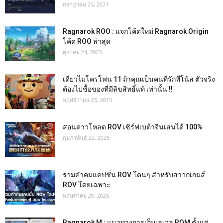
กรกฎาคม 25, 2021
Ragnarok ROO : แจกโค้ดใหม่ Ragnarok Origin
โค้ด ROO ล่าสุด
ตุลาคม 24, 2023
เดี่ยวไมโครโฟน 11 ถ้าคุณเป็นคนที่รักพี่โน้ส ตัวจริง
ต้องไปชื้อของที่มีลิขสิทธิ์แท้ เท่านั้น !!
พฤศจิกายน 25, 2015
สอนดาวโหลด ROV เซิร์ฟเบต้าจีนเล่นได้ 100%
กุมภาพันธ์ 22, 2025
รวมคำคมแคปชั่น ROV โดนๆ สำหรับสาวกเกมส์
ROV โดยเฉพาะ
พฤษภาคม 29, 2026
Ragnarok M : แนวทางการเก็บเลเวล ROM ตั้งแต่