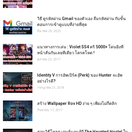
วิธี ดูรหัสผ่าน Gmail ของตัวเอง ลืมรหัสผ่าน กับขั้น
ตอนการเข้าดูแบบที่ง่ายที่สุด
มีนาคม 29, 2023
แนวทางการเล่น : Violet SS4 คริ 5000+ โดนยิงที
หน้าสั่นกันเลยทีเดียว โครตโหด !
ตุลาคม 23, 2017
Identity V การอัพเปิร์ค (Perk) ของ Hunter จะอัพ
อย่างไรดี?
กรกฎาคม 21, 2018
สร้าง Wallpaper Rov HD ง่าย ๆ เพียงไม่กี่คลิก
กันยายน 17, 2017
สอนวิธีโหลด เกมส์นอนสู้ผี The Haunted Hostel ใน