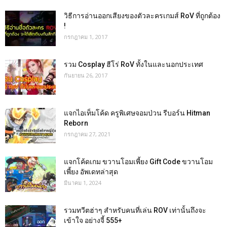
วิธีการอ่านออกเสียงของตัวละครเกมส์ RoV ที่ถูกต้อง
!
กรกฎาคม 1, 2017
รวม Cosplay ฮีโร่ RoV ทั้งในและนอกประเทศ
กันยายน 26, 2017
แจกไอเท็มโค้ด ครูพิเศษจอมป่วน รีบอร์น Hitman
Reborn
กรกฎาคม 27, 2021
แจกโค้ดเกม ขวานโอมเพี้ยง Gift Code ขวานโอม
เพี้ยง อัพเดทล่าสุด
มีนาคม 1, 2024
รวมทวีตฮ่าๆ สำหรับคนที่เล่น ROV เท่านั้นถึงจะ
เข้าใจ อย่างจี้ 555+