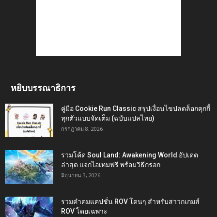
หยิบบรรณาธิการ
คู่มือ Cookie Run Classic สรุปเงื่อนไขปลดล็อกคุกกี้
ทุกตัวแบบจัดเต็ม (ฉบับแปลไทย)
กรกฎาคม 8, 2026
รวมโค้ด Soul Land: Awakening World อัปเดต
ล่าสุด แจกไอเทมฟรี พร้อมวิธีกรอก
มิถุนายน 3, 2026
รวมคำคมแคปชั่น ROV โดนๆ สำหรับสาวกเกมส์
ROV โดยเฉพาะ