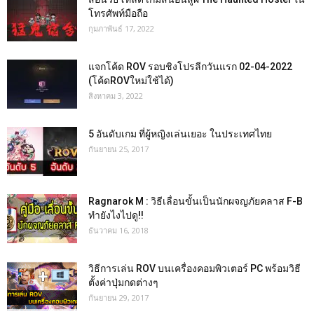
โทรศัพท์มือถือ
กุมภาพันธ์ 17, 2022
แจกโค้ด ROV รอบชิงโปรลีกวันแรก 02-04-2022
(โค้ดROVใหม่ใช้ได้)
สิงหาคม 3, 2022
5 อันดับเกม ที่ผู้หญิงเล่นเยอะ ในประเทศไทย
กันยายน 25, 2017
Ragnarok M : วิธีเลื่อนขั้นเป็นนักผจญภัยคลาส F-B
ทำยังไงไปดู!!
ธันวาคม 16, 2018
วิธีการเล่น ROV บนเครื่องคอมพิวเตอร์ PC พร้อมวิธี
ตั้งค่าปุ่มกดต่างๆ
กันยายน 29, 2017