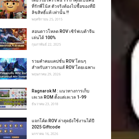
เดี่ยวไมโครโฟน 11 ถ้าคุณเป็นคน
ที่รักพี่โน้ส ตัวจริงต้องไปชื้อของที่มี
ลิขสิทธิ์แท้ เท่านั้น !!
พฤศจิกายน 25, 2015
สอนดาวโหลด ROV เซิร์ฟเบต้าจีน
เล่นได้ 100%
กุมภาพันธ์ 22, 2025
รวมคำคมแคปชั่น ROV โดนๆ
สำหรับสาวกเกมส์ ROV โดยเฉพาะ
พฤษภาคม 29, 2026
Ragnarok M : แนวทางการเก็บ
เลเวล ROM ตั้งแต่เลเวล 1-99
ธันวาคม 23, 2018
แจกโค้ด ROV ล่าสุดยังใช้งานได้ปี
2025 Giftcode
มกราคม 16, 2026