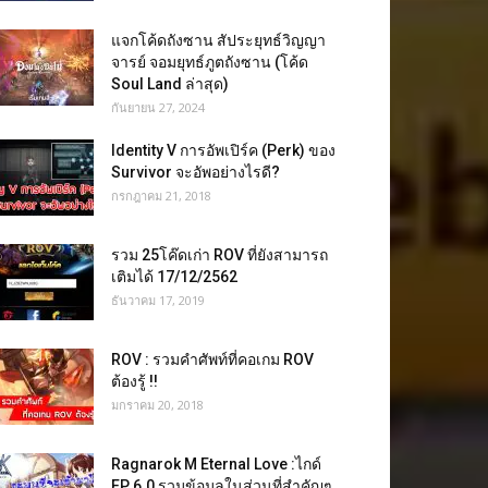
แจกโค้ดถังซาน สัประยุทธ์วิญญา
จารย์ จอมยุทธ์ภูตถังซาน (โค้ด
Soul Land ล่าสุด)
กันยายน 27, 2024
Identity V การอัพเปิร์ค (Perk) ของ
Survivor จะอัพอย่างไรดี?
กรกฎาคม 21, 2018
รวม 25โค๊ดเก่า ROV ที่ยังสามารถ
เติมได้ 17/12/2562
ธันวาคม 17, 2019
ROV : รวมคำศัพท์ที่คอเกม ROV
ต้องรู้ !!
มกราคม 20, 2018
Ragnarok M Eternal Love :ไกด์
EP 6.0 รวมข้อมูลในส่วนที่สำคัญๆ