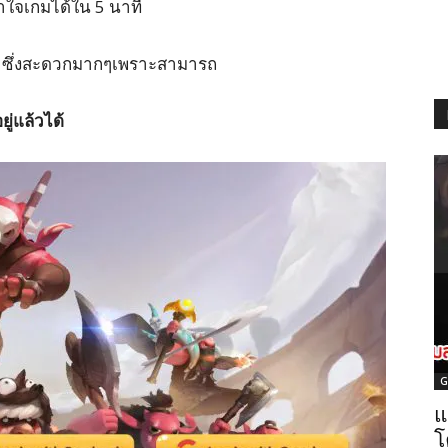
้าใจเกมได้ใน 5 นาที
อิน ซึ่งสะดวกมากๆเพราะสามารถ
ู่แล้วได้
G
แ
โ