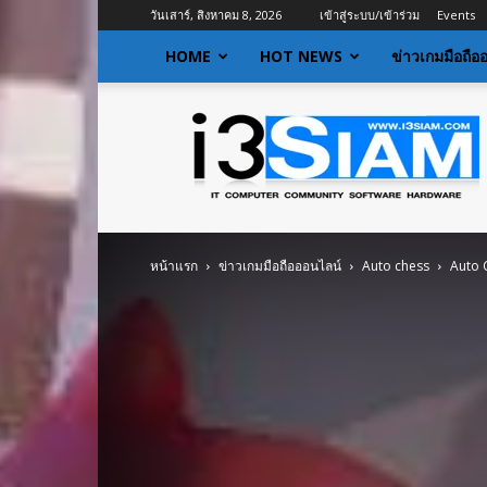
วันเสาร์, สิงหาคม 8, 2026
เข้าสู่ระบบ/เข้าร่วม
Events
HOME
HOT NEWS
ข่าวเกมมือถือ
I3siam
|
ข่าว
ไอที
อัพเดท
ข้อมูล
ข่าวสาร
หน้าแรก
ข่าวเกมมือถือออนไลน์
Auto chess
Auto C
เกี่ยว
กับ
ข่าว
เทคโนโลยี