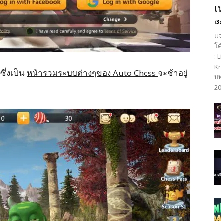
เ
i3
แจ
โค
: 
Kr
ซึ่งเป็น
หน้ารวมระบบต่างๆของ
Auto Chess
จะช้าอยู่
บท
20