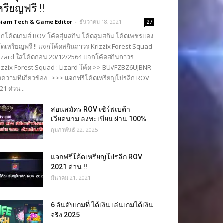
หรียญฟรี !!
siam Tech & Game Editor
-
ธันวาคม 18, 2021
27
กโค้ดเกมส์ ROV โค้ดสุ่มสกิน โค้ดสุ่มสกิน โค้ดเพชรแดง
้ดเหรียญฟรี !! แจกโค้ดสกินถาวร Krizzix Forest Squad
Lizard ใส่โค้ดก่อน 20/12/2564 แจกโค้ดสกินถาวร
izzix Forest Squad : Lizard โค้ด >> BUVFZBZ6UJBNR
ความที่เกี่ยวข้อง >>> แจกฟรีโค้ดเหรียญโปรลีก ROV
21 ด่วน...
สอนสมัคร ROV เซิร์ฟเบต้า
เวียดนาม ลงทะเบียน ผ่าน 100%
กุมภาพันธ์ 22, 2025
แจกฟรีโค้ดเหรียญโปรลีก ROV
2021 ด่วน !!
มีนาคม 21, 2021
6 อันดับเกมที่ ได้เงิน เล่นเกมได้เงิน
จริง 2025