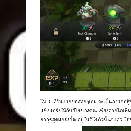
ใน 3 เทิร์นแรกของทุกๆเกม จะเป็นการต่อสู้
แข็งแกร่งให้กับฮีโร่ของคุณ เพียงลากไอเท
อาวุธสุดแกร่งก็จะอยู่ในฮีโร่ตัวนั้นๆแล้ว โดย