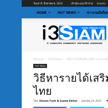
วันเสาร์, สิงหาคม 8, 2026
เข้าสู่ระบบ/เข้าร่วม
Events
HOME
HOT NEWS
ข่าวเกมมือถือ
I3siam
|
ข่าว
ไอที
อัพเดท
ข้อมูล
ข่าวสาร
หน้าแรก
Hot News
วิธีหารายได้เสริม 2025 แนวทาง
เกี่ยว
Hot News
กับ
ข่าว
วิธีหารายได้เส
เทคโนโลยี
ไทย
โดย
i3siam Tech & Game Editor
-
เมษายน 25, 2025