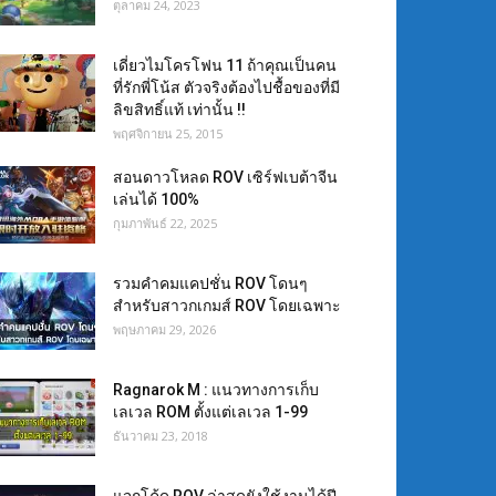
ตุลาคม 24, 2023
เดี่ยวไมโครโฟน 11 ถ้าคุณเป็นคน
ที่รักพี่โน้ส ตัวจริงต้องไปชื้อของที่มี
ลิขสิทธิ์แท้ เท่านั้น !!
พฤศจิกายน 25, 2015
สอนดาวโหลด ROV เซิร์ฟเบต้าจีน
เล่นได้ 100%
กุมภาพันธ์ 22, 2025
รวมคำคมแคปชั่น ROV โดนๆ
สำหรับสาวกเกมส์ ROV โดยเฉพาะ
พฤษภาคม 29, 2026
Ragnarok M : แนวทางการเก็บ
เลเวล ROM ตั้งแต่เลเวล 1-99
ธันวาคม 23, 2018