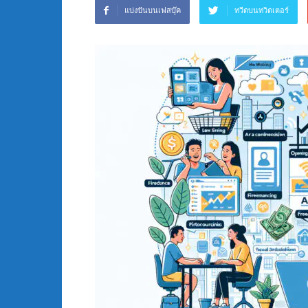
แบ่งปันบนเฟสบุ๊ค
ทวีตบนทวิตเตอร์