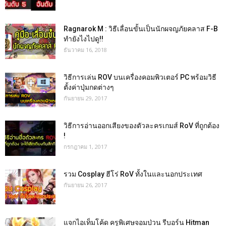
Ragnarok M : วิธีเลื่อนขั้นเป็นนักผจญภัยคลาส F-B
ทำยังไงไปดู!!
ธันวาคม 16, 2018
วิธีการเล่น ROV บนเครื่องคอมพิวเตอร์ PC พร้อมวิธี
ตั้งค่าปุ่มกดต่างๆ
กันยายน 29, 2017
วิธีการอ่านออกเสียงของตัวละครเกมส์ RoV ที่ถูกต้อง
!
กรกฎาคม 1, 2017
รวม Cosplay ฮีโร่ RoV ทั้งในและนอกประเทศ
กันยายน 26, 2017
แจกไอเท็มโค้ด ครูพิเศษจอมป่วน รีบอร์น Hitman