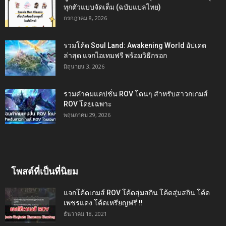
ทุกตัวแบบจัดเต็ม (ฉบับแปลไทย)
กรกฎาคม 8, 2026
รวมโค้ด Soul Land: Awakening World อัปเดต
ล่าสุด แจกไอเทมฟรี พร้อมวิธีกรอก
มิถุนายน 3, 2026
รวมคำคมแคปชั่น ROV โดนๆ สำหรับสาวกเกมส์
ROV โดยเฉพาะ
พฤษภาคม 29, 2026
โพสต์ที่เป็นที่นิยม
แจกโค้ดเกมส์ ROV โค้ดสุ่มสกิน โค้ดสุ่มสกิน โค้ด
เพชรแดง โค้ดเหรียญฟรี !!
ธันวาคม 18, 2021