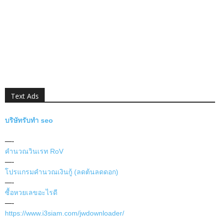
Text Ads
บริษัทรับทำ seo
—-
คำนวณวินเรท RoV
—-
โปรแกรมคำนวณเงินกู้ (ลดต้นลดดอก)
—-
ซื้อหวยเลขอะไรดี
—-
https://www.i3siam.com/jwdownloader/