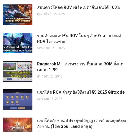
สอนดาวโหลด ROV เซิร์ฟเบต้าจีนเล่นได้ 100%
กุมภาพันธ์ 22, 2025
รวมคำคมแคปชั่น ROV โดนๆ สำหรับสาวกเกมส์
ROV โดยเฉพาะ
พฤษภาคม 29, 2026
Ragnarok M : แนวทางการเก็บเลเวล ROM ตั้งแต่
เลเวล 1-99
ธันวาคม 23, 2018
แจกโค้ด ROV ล่าสุดยังใช้งานได้ปี 2025 Giftcode
มกราคม 16, 2026
แจกโค้ดถังซาน สัประยุทธ์วิญญาจารย์ จอมยุทธ์ภูต
ถังซาน (โค้ด Soul Land ล่าสุด)