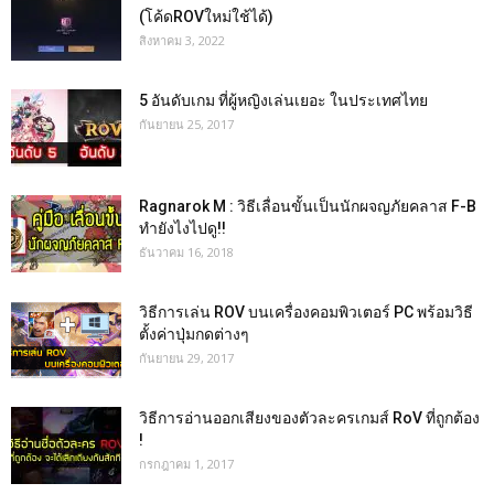
(โค้ดROVใหม่ใช้ได้)
สิงหาคม 3, 2022
5 อันดับเกม ที่ผู้หญิงเล่นเยอะ ในประเทศไทย
กันยายน 25, 2017
Ragnarok M : วิธีเลื่อนขั้นเป็นนักผจญภัยคลาส F-B
ทำยังไงไปดู!!
ธันวาคม 16, 2018
วิธีการเล่น ROV บนเครื่องคอมพิวเตอร์ PC พร้อมวิธี
ตั้งค่าปุ่มกดต่างๆ
กันยายน 29, 2017
วิธีการอ่านออกเสียงของตัวละครเกมส์ RoV ที่ถูกต้อง
!
กรกฎาคม 1, 2017