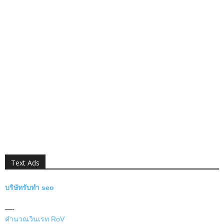
Text Ads
บริษัทรับทำ seo
—-
คำนวณวินเรท RoV