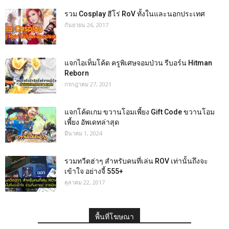
รวม Cosplay ฮีโร่ RoV ทั้งในและนอกประเทศ
กันยายน 26, 2017
แจกไอเท็มโค้ด ครูพิเศษจอมป่วน รีบอร์น Hitman
Reborn
กรกฎาคม 27, 2021
แจกโค้ดเกม ขวานโอมเพี้ยง Gift Code ขวานโอม
เพี้ยง อัพเดทล่าสุด
มีนาคม 1, 2024
รวมทวีตฮ่าๆ สำหรับคนที่เล่น ROV เท่านั้นถึงจะ
เข้าใจ อย่างจี้ 555+
ตุลาคม 22, 2017
พื้นที่โฆษณา