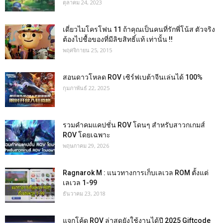
ตุลาคม 24, 2023
เดี่ยวไมโครโฟน 11 ถ้าคุณเป็นคนที่รักพี่โน้ส ตัวจริง
ต้องไปชื้อของที่มีลิขสิทธิ์แท้ เท่านั้น !!
พฤศจิกายน 25, 2015
สอนดาวโหลด ROV เซิร์ฟเบต้าจีนเล่นได้ 100%
กุมภาพันธ์ 22, 2025
รวมคำคมแคปชั่น ROV โดนๆ สำหรับสาวกเกมส์
ROV โดยเฉพาะ
พฤษภาคม 29, 2026
Ragnarok M : แนวทางการเก็บเลเวล ROM ตั้งแต่
เลเวล 1-99
ธันวาคม 23, 2018
แจกโค้ด ROV ล่าสุดยังใช้งานได้ปี 2025 Giftcode