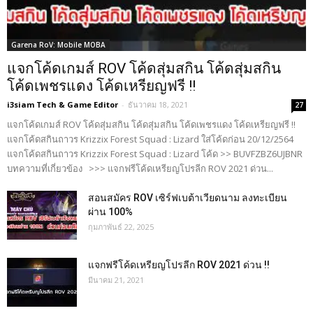
Garena RoV: Mobile MOBA
แจกโค้ดเกมส์ ROV โค้ดสุ่มสกิน โค้ดสุ่มสกิน
โค้ดเพชรแดง โค้ดเหรียญฟรี !!
i3siam Tech & Game Editor
-
ธันวาคม 18, 2021
27
แจกโค้ดเกมส์ ROV โค้ดสุ่มสกิน โค้ดสุ่มสกิน โค้ดเพชรแดง โค้ดเหรียญฟรี !!
แจกโค้ดสกินถาวร Krizzix Forest Squad : Lizard ใส่โค้ดก่อน 20/12/2564
แจกโค้ดสกินถาวร Krizzix Forest Squad : Lizard โค้ด >> BUVFZBZ6UJBNR
บทความที่เกี่ยวข้อง >>> แจกฟรีโค้ดเหรียญโปรลีก ROV 2021 ด่วน...
สอนสมัคร ROV เซิร์ฟเบต้าเวียดนาม ลงทะเบียน
ผ่าน 100%
กุมภาพันธ์ 22, 2025
แจกฟรีโค้ดเหรียญโปรลีก ROV 2021 ด่วน !!
มีนาคม 21, 2021