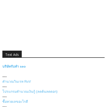
Text Ads
บริษัทรับทำ seo
—-
คำนวณวินเรท RoV
—-
โปรแกรมคำนวณเงินกู้ (ลดต้นลดดอก)
—-
ซื้อหวยเลขอะไรดี
—-