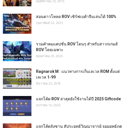
พฤศจิกายน 25, 2015
สอนดาวโหลด ROV เซิร์ฟเบต้าจีนเล่นได้ 100%
กุมภาพันธ์ 22, 2025
รวมคำคมแคปชั่น ROV โดนๆ สำหรับสาวกเกมส์
ROV โดยเฉพาะ
พฤษภาคม 29, 2026
Ragnarok M : แนวทางการเก็บเลเวล ROM ตั้งแต่
เลเวล 1-99
ธันวาคม 23, 2018
แจกโค้ด ROV ล่าสุดยังใช้งานได้ปี 2025 Giftcode
มกราคม 16, 2026
แจกโค้ดถังซาน สัประยุทธ์วิญญาจารย์ จอมยุทธ์ภูต