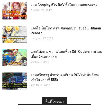
รวม Cosplay ฮีโร่ RoV ทั้งในและนอกประเทศ
กันยายน 26, 2017
แจกไอเท็มโค้ด ครูพิเศษจอมป่วน รีบอร์น Hitman
Reborn
กรกฎาคม 27, 2021
แจกโค้ดเกม ขวานโอมเพี้ยง Gift Code ขวานโอม
เพี้ยง อัพเดทล่าสุด
มีนาคม 1, 2024
รวมทวีตฮ่าๆ สำหรับคนที่เล่น ROV เท่านั้นถึงจะ
เข้าใจ อย่างจี้ 555+
ตุลาคม 22, 2017
พื้นที่โฆษณา