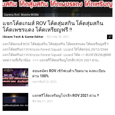
Garena RoV: Mobile MOBA
แจกโค้ดเกมส์ ROV โค้ดสุ่มสกิน โค้ดสุ่มสกิน
โค้ดเพชรแดง โค้ดเหรียญฟรี !!
i3siam Tech & Game Editor
-
ธันวาคม 18, 2021
27
แจกโค้ดเกมส์ ROV โค้ดสุ่มสกิน โค้ดสุ่มสกิน โค้ดเพชรแดง โค้ดเหรียญฟรี !!
แจกโค้ดสกินถาวร Krizzix Forest Squad : Lizard ใส่โค้ดก่อน 20/12/2564
แจกโค้ดสกินถาวร Krizzix Forest Squad : Lizard โค้ด >> BUVFZBZ6UJBNR
บทความที่เกี่ยวข้อง >>> แจกฟรีโค้ดเหรียญโปรลีก ROV 2021 ด่วน...
สอนสมัคร ROV เซิร์ฟเบต้าเวียดนาม ลงทะเบียน
ผ่าน 100%
กุมภาพันธ์ 22, 2025
แจกฟรีโค้ดเหรียญโปรลีก ROV 2021 ด่วน !!
มีนาคม 21, 2021