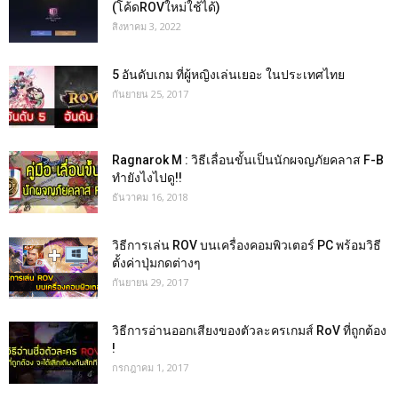
(โค้ดROVใหม่ใช้ได้)
สิงหาคม 3, 2022
5 อันดับเกม ที่ผู้หญิงเล่นเยอะ ในประเทศไทย
กันยายน 25, 2017
Ragnarok M : วิธีเลื่อนขั้นเป็นนักผจญภัยคลาส F-B
ทำยังไงไปดู!!
ธันวาคม 16, 2018
วิธีการเล่น ROV บนเครื่องคอมพิวเตอร์ PC พร้อมวิธี
ตั้งค่าปุ่มกดต่างๆ
กันยายน 29, 2017
วิธีการอ่านออกเสียงของตัวละครเกมส์ RoV ที่ถูกต้อง
!
กรกฎาคม 1, 2017