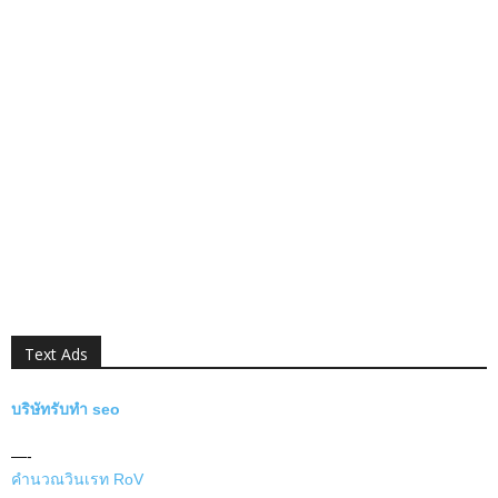
Text Ads
บริษัทรับทำ seo
—-
คำนวณวินเรท RoV