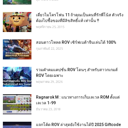
เดี่ยวไมโครโฟน 11 ถ้าคุณเป็นคนที่รักพี่โน้ส ตัวจริง
ต้องไปชื้อของที่มีลิขสิทธิ์แท้ เท่านั้น !!
พฤศจิกายน 25, 2015
สอนดาวโหลด ROV เซิร์ฟเบต้าจีนเล่นได้ 100%
กุมภาพันธ์ 22, 2025
รวมคำคมแคปชั่น ROV โดนๆ สำหรับสาวกเกมส์
ROV โดยเฉพาะ
พฤษภาคม 29, 2026
Ragnarok M : แนวทางการเก็บเลเวล ROM ตั้งแต่
เลเวล 1-99
ธันวาคม 23, 2018
แจกโค้ด ROV ล่าสุดยังใช้งานได้ปี 2025 Giftcode