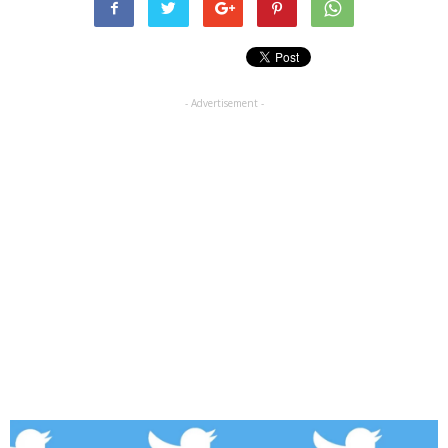
- Advertisement -