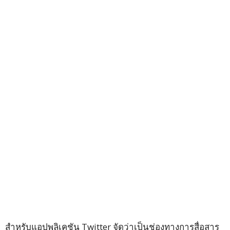
สำหรับแอปพลิเคชัน Twitter จัดว่าเป็นช่องทางการสื่อสาร