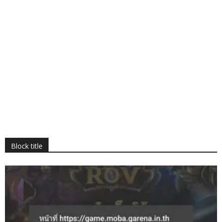
Block title