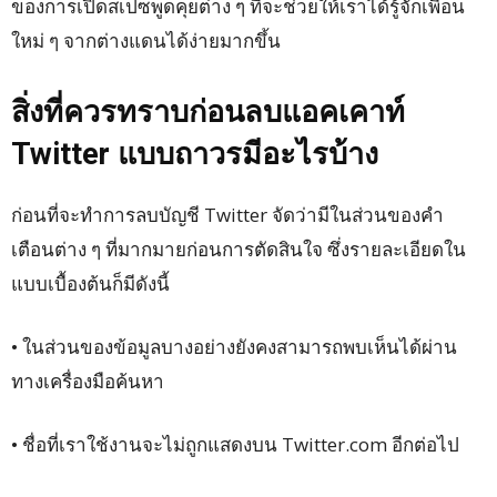
ของการเปิดสเปซพูดคุยต่าง ๆ ที่จะช่วยให้เราได้รู้จักเพื่อน
ใหม่ ๆ จากต่างแดนได้ง่ายมากขึ้น
สิ่งที่ควรทราบก่อนลบแอคเคาท์
Twitter แบบถาวรมีอะไรบ้าง
ก่อนที่จะทำการลบบัญชี Twitter จัดว่ามีในส่วนของคำ
เตือนต่าง ๆ ที่มากมายก่อนการตัดสินใจ ซึ่งรายละเอียดใน
แบบเบื้องต้นก็มีดังนี้
• ในส่วนของข้อมูลบางอย่างยังคงสามารถพบเห็นได้ผ่าน
ทางเครื่องมือค้นหา
• ชื่อที่เราใช้งานจะไม่ถูกแสดงบน Twitter.com อีกต่อไป