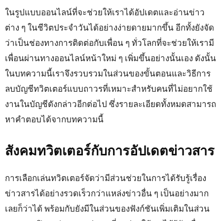
ในรูปแบบออนไลน์ที่จะช่วยให้เราได้อัปเดตและอ่านข่าว
ต่าง ๆ ในชีวิตประจำวันได้อย่างง่ายดายมากขึ้น อีกทั้งยังจัด
ว่าเป็นช่องทางการติดต่อกับเพื่อน ๆ ทั่วโลกที่จะช่วยให้เรามี
เพื่อนผ่านทางออนไลน์หน้าใหม่ ๆ เพิ่มขึ้นอย่างนั้นเอง ดังนั้น
ในบทความนี้เราจึงรวบรวมในส่วนของขั้นตอนและวิธีการ
ลบบัญชีทวิตเตอร์แบบถาวรที่เหมาะสำหรับคนที่ไม่อยากใช้
งานในบัญชีดังกล่าวอีกต่อไป ซึ่งรายละเอียดทั้งหมดสามารถ
หาคำตอบได้จากบทความนี้
สังคมทวิตเตอร์กับการอัปเดตข่าวสาร
การเลือกเล่นทวิตเตอร์จัดว่ามีส่วนช่วยในการได้รับรู้เรื่อง
ข่าวสารได้อย่างรวดเร็วกว่าแหล่งข่าวอื่น ๆ เป็นอย่างมาก
เลยก็ว่าได้ พร้อมกับยังมีในส่วนของฟังก์ชันเพิ่มเติมในส่วน