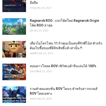
มือถือ
กรกฎาคม 25, 2021
Ragnarok ROO : แจกโค้ดใหม่ Ragnarok Origin
โค้ด ROO ล่าสุด
ตุลาคม 24, 2023
เดี่ยวไมโครโฟน 11 ถ้าคุณเป็นคนที่รักพี่โน้ส ตัวจริง
ต้องไปชื้อของที่มีลิขสิทธิ์แท้ เท่านั้น !!
พฤศจิกายน 25, 2015
สอนดาวโหลด ROV เซิร์ฟเบต้าจีนเล่นได้ 100%
กุมภาพันธ์ 22, 2025
รวมคำคมแคปชั่น ROV โดนๆ สำหรับสาวกเกมส์
ROV โดยเฉพาะ
พฤษภาคม 29, 2026