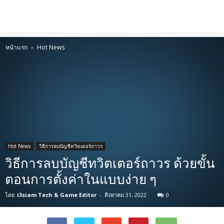
หน้าแรก
Hot News
Hot News
วิธีการลบบัญชีทวิตเตอร์ถาวร
วิธีการลบบัญชีทวิตเตอร์ถาวร ด้วยขั้น
ตอนการตั้งค่าในแบบง่าย ๆ
โดย
i3siam Tech & Game Editor
-
สิงหาคม 31, 2022
0