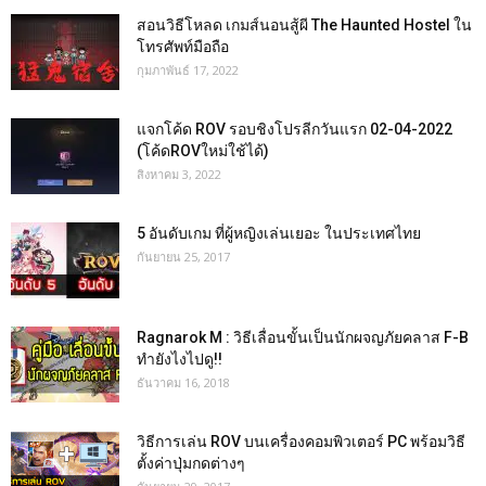
สอนวิธีโหลด เกมส์นอนสู้ผี The Haunted Hostel ใน
โทรศัพท์มือถือ
กุมภาพันธ์ 17, 2022
แจกโค้ด ROV รอบชิงโปรลีกวันแรก 02-04-2022
(โค้ดROVใหม่ใช้ได้)
สิงหาคม 3, 2022
5 อันดับเกม ที่ผู้หญิงเล่นเยอะ ในประเทศไทย
กันยายน 25, 2017
Ragnarok M : วิธีเลื่อนขั้นเป็นนักผจญภัยคลาส F-B
ทำยังไงไปดู!!
ธันวาคม 16, 2018
วิธีการเล่น ROV บนเครื่องคอมพิวเตอร์ PC พร้อมวิธี
ตั้งค่าปุ่มกดต่างๆ