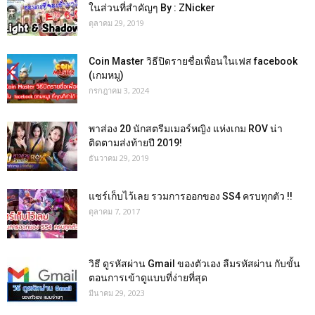
ในส่วนที่สำคัญๆ By : ZNicker
ตุลาคม 29, 2019
Coin Master วิธีปิดรายชื่อเพื่อนในเฟส facebook
(เกมหมู)
กรกฎาคม 3, 2024
พาส่อง 20 นักสตรีมเมอร์หญิง แห่งเกม ROV น่า
ติดตามส่งท้ายปี 2019!
ธันวาคม 29, 2019
แชร์เก็บไว้เลย รวมการออกของ SS4 ครบทุกตัว !!
ตุลาคม 7, 2017
วิธี ดูรหัสผ่าน Gmail ของตัวเอง ลืมรหัสผ่าน กับขั้น
ตอนการเข้าดูแบบที่ง่ายที่สุด
มีนาคม 29, 2023