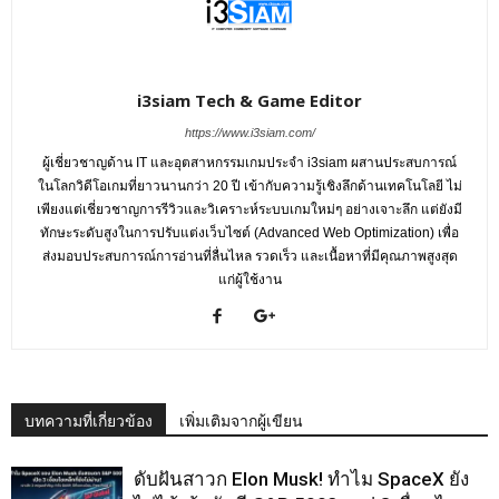
i3siam Tech & Game Editor
https://www.i3siam.com/
ผู้เชี่ยวชาญด้าน IT และอุตสาหกรรมเกมประจำ i3siam ผสานประสบการณ์
ในโลกวิดีโอเกมที่ยาวนานกว่า 20 ปี เข้ากับความรู้เชิงลึกด้านเทคโนโลยี ไม่
เพียงแต่เชี่ยวชาญการรีวิวและวิเคราะห์ระบบเกมใหม่ๆ อย่างเจาะลึก แต่ยังมี
ทักษะระดับสูงในการปรับแต่งเว็บไซต์ (Advanced Web Optimization) เพื่อ
ส่งมอบประสบการณ์การอ่านที่ลื่นไหล รวดเร็ว และเนื้อหาที่มีคุณภาพสูงสุด
แก่ผู้ใช้งาน
บทความที่เกี่ยวข้อง
เพิ่มเติมจากผู้เขียน
ดับฝันสาวก Elon Musk! ทำไม SpaceX ยัง