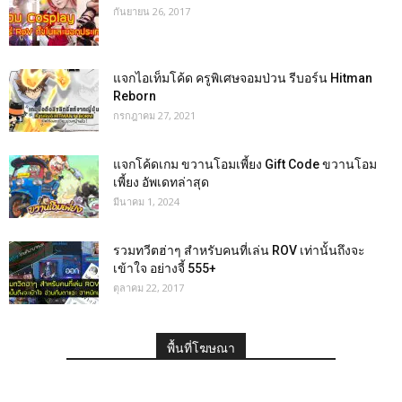
กันยายน 26, 2017
แจกไอเท็มโค้ด ครูพิเศษจอมป่วน รีบอร์น Hitman
Reborn
กรกฎาคม 27, 2021
แจกโค้ดเกม ขวานโอมเพี้ยง Gift Code ขวานโอม
เพี้ยง อัพเดทล่าสุด
มีนาคม 1, 2024
รวมทวีตฮ่าๆ สำหรับคนที่เล่น ROV เท่านั้นถึงจะ
เข้าใจ อย่างจี้ 555+
ตุลาคม 22, 2017
พื้นที่โฆษณา