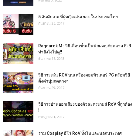
สิงหาคม 3, 2022
5 อันดับเกม ที่ผู้หญิงเล่นเยอะ ในประเทศไทย
กันยายน 25, 2017
Ragnarok M : วิธีเลื่อนขั้นเป็นนักผจญภัยคลาส F-B
ทำยังไงไปดู!!
ธันวาคม 16, 2018
วิธีการเล่น ROV บนเครื่องคอมพิวเตอร์ PC พร้อมวิธี
ตั้งค่าปุ่มกดต่างๆ
กันยายน 29, 2017
วิธีการอ่านออกเสียงของตัวละครเกมส์ RoV ที่ถูกต้อง
!
กรกฎาคม 1, 2017
รวม Cosplay ฮีโร่ RoV ทั้งในและนอกประเทศ