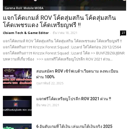
Garena RoV: Mobile MOBA
แจกโค้ดเกมส์ ROV โค้ดสุ่มสกิน โค้ดสุ่มสกิน
โค้ดเพชรแดง โค้ดเหรียญฟรี !!
i3siam Tech & Game Editor
-
ธันวาคม 18, 2021
27
แจกโค้ดเกมส์ ROV โค้ดสุ่มสกิน โค้ดสุ่มสกิน โค้ดเพชรแดง โค้ดเหรียญฟรี !!
แจกโค้ดสกินถาวร Krizzix Forest Squad : Lizard ใส่โค้ดก่อน 20/12/2564
แจกโค้ดสกินถาวร Krizzix Forest Squad : Lizard โค้ด >> BUVFZBZ6UJBNR
บทความที่เกี่ยวข้อง >>> แจกฟรีโค้ดเหรียญโปรลีก ROV 2021 ด่วน...
สอนสมัคร ROV เซิร์ฟเบต้าเวียดนาม ลงทะเบียน
ผ่าน 100%
กุมภาพันธ์ 22, 2025
แจกฟรีโค้ดเหรียญโปรลีก ROV 2021 ด่วน !!
มีนาคม 21, 2021
6 อันดับเกมที่ ได้เงิน เล่นเกมได้เงินจริง 2025