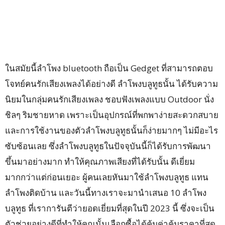
ในสมัยนี้ลำโพง bluetooth ถือเป็น Gedget ที่สามารถตอบ
โจทย์คนรักเสียงเพลงได้อย่างดี ลำโพงบลูทูธนั้น ได้รับความ
นิยมในกลุ่มคนรักเสียงเพลง ชอบฟังเพลงแบบ Outdoor นั่ง
ชิลๆ ริมชายหาด เพราะเป็นอุปกรณ์ที่พกพาง่ายสะดวกสบาย
และการใช้งานของตัวลำโพงบลูทูธนั้นก็ง่ายมากๆ ไม่มีอะไร
ซับซ้อนเลย ซึ่งลำโพงบลูทูธในปัจจุบันนี้ก็ได้รับการพัฒนา
ขึ้นมาอย่างมาก ทำให้คุณภาพเสียงที่ได้รับนั้น ดีเยี่ยม
มากกว่าแต่ก่อนเยอะ ผู้คนเลยหันมาใช้ลำโพงบลูทูธ แทน
ลำโพงติดบ้าน และวันนี้ทางเราจะมานำเสนอ 10 ลำโพง
บลูทูธ ที่เราการันตีว่ายอดเยี่ยมที่สุดในปี 2023 นี้ ซึ่งจะเป็น
ตัวช่วยอย่างดีที่ทำให้คุณนั้นเลือกซื้อได้คุ้มค่าคุ้มราคาที่สุด