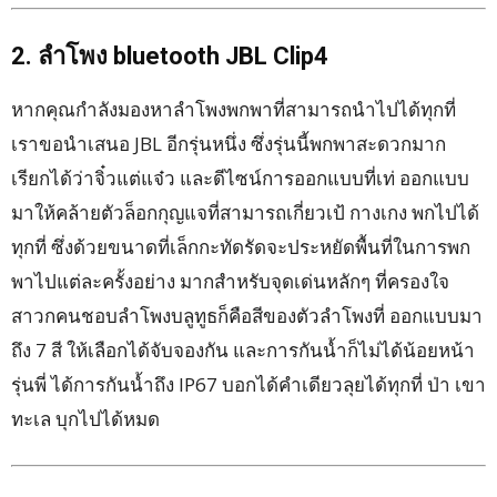
2.
ลำโพง bluetooth
JBL Clip4
หากคุณกำลังมองหาลำโพงพกพาที่สามารถนำไปได้ทุกที่
เราขอนำเสนอ JBL อีกรุ่นหนึ่ง ซึ่งรุ่นนี้พกพาสะดวกมาก
เรียกได้ว่าจิ๋วแต่แจ๋ว และดีไซน์การออกแบบที่เท่ ออกแบบ
มาให้คล้ายตัวล็อกกุญแจที่สามารถเกี่ยวเป้ กางเกง พกไปได้
ทุกที่ ซึ่งด้วยขนาดที่เล็กกะทัดรัดจะประหยัดพื้นที่ในการพก
พาไปแต่ละครั้งอย่าง มากสำหรับจุดเด่นหลักๆ ที่ครองใจ
สาวกคนชอบลำโพงบลูทูธก็คือสีของตัวลำโพงที่ ออกแบบมา
ถึง 7 สี ให้เลือกได้จับจองกัน และการกันน้ำก็ไม่ได้น้อยหน้า
รุ่นพี่ ได้การกันน้ำถึง IP67 บอกได้คำเดียวลุยได้ทุกที่ ป่า เขา
ทะเล บุกไปได้หมด