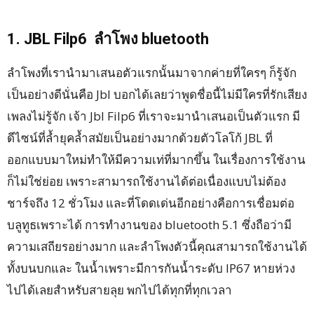
1. JBL Filp6
ลำโพง bluetooth
ลำโพงที่เรานำมาเสนอตัวแรกนั้นมาจากค่ายที่ใครๆ ก็รู้จัก
เป็นอย่างดีนั่นคือ Jbl บอกได้เลยว่าพูดชื่อนี้ไม่มีใครที่รักเสียง
เพลงไม่รู้จัก เจ้า Jbl Filp6 ที่เราจะมานำเสนอเป็นตัวแรก มี
ดีไซน์ที่ล้ำยุคล้ำสมัยเป็นอย่างมากด้วยตัวโลโก้ JBL ที่
ออกแบบมาใหม่ทำให้มีความเท่ที่มากขึ้น ในเรื่องการใช้งาน
ก็ไม่ใช่ย่อย เพราะสามารถใช้งานได้ต่อเนื่องแบบไม่ต้อง
ชาร์จถึง 12 ชั่วโมง และที่โดดเด่นอีกอย่างคือการเชื่อมต่อ
บลูทูธเพราะได้ การทำงานของ bluetooth 5.1 ซึ่งถือว่ามี
ความเสถียรอย่างมาก และลำโพงตัวนี้คุณสามารถใช้งานได้
ทั้งบนบกและ ในน้ำเพราะมีการกันน้ำระดับ IP67 หายห่วง
ไปได้เลยสำหรับสายลุย พกไปได้ทุกที่ทุกเวลา