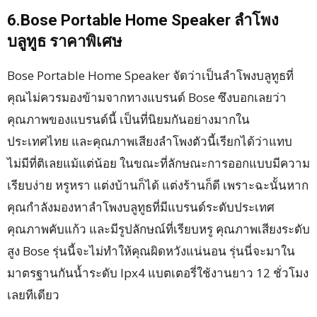
6.Bose Portable Home Speaker
ลําโพง
บลูทูธ ราคาพิเศษ
Bose Portable Home Speaker จัดว่าเป็นลำโพงบลูทูธที่
คุณไม่ควรมองข้ามจากทางแบรนด์ Bose ซึงบอกเลยว่า
คุณภาพของแบรนด์นี้ เป็นที่นิยมกันอย่างมากใน
ประเทศไทย และคุณภาพเสียงลำโพงตัวนี้เรียกได้ว่าแทบ
ไม่มีที่ติเลยแม้แต่น้อย ในขณะที่ลักษณะการออกแบบมีความ
เรียบง่าย หรูหรา แต่งบ้านก็ได้ แต่งร้านก็ดี เพราะฉะนั้นหาก
คุณกำลังมองหาลำโพงบลูทูธที่มีแบรนด์ระดับประเทศ
คุณภาพคับแก้ว และมีรูปลักษณ์ที่เรียบหรู คุณภาพเสียงระดับ
สูง Bose รุ่นนี้จะไม่ทำให้คุณผิดหวังแน่นอน รุ่นนี่จะมาใน
มาตรฐานกันน้ำระดับ Ipx4 แบตเตอรี่ใช้งานยาว 12 ชั่วโมง
เลยทีเดียว