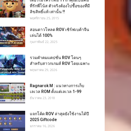
เดี่ยวไมโครโฟน 11 ถ้าคุณเป็นคน
ที่รักพี่โน้ส ตัวจริงต้องไปชื้อของที่มี
ลิขสิทธิ์แท้ เท่านั้น !!
พฤศจิกายน 25, 2015
สอนดาวโหลด ROV เซิร์ฟเบต้าจีน
เล่นได้ 100%
กุมภาพันธ์ 22, 2025
รวมคำคมแคปชั่น ROV โดนๆ
สำหรับสาวกเกมส์ ROV โดยเฉพาะ
พฤษภาคม 29, 2026
Ragnarok M : แนวทางการเก็บ
เลเวล ROM ตั้งแต่เลเวล 1-99
ธันวาคม 23, 2018
แจกโค้ด ROV ล่าสุดยังใช้งานได้ปี
2025 Giftcode
มกราคม 16, 2026