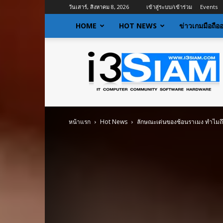
วันเสาร์, สิงหาคม 8, 2026
เข้าสู่ระบบ/เข้าร่วม
Events
HOME
HOT NEWS
ข่าวเกมมือถือ
I3siam
|
ข่าว
ไอที
อัพเดท
ข้อมูล
ข่าวสาร
หน้าแรก
Hot News
ลักษณะเด่นของช้อนราเมง ทำไมถึ
เกี่ยว
กับ
ข่าว
เทคโนโลยี