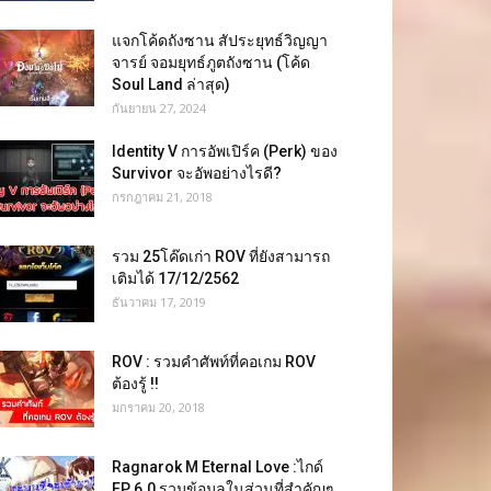
แจกโค้ดถังซาน สัประยุทธ์วิญญา
จารย์ จอมยุทธ์ภูตถังซาน (โค้ด
Soul Land ล่าสุด)
กันยายน 27, 2024
Identity V การอัพเปิร์ค (Perk) ของ
Survivor จะอัพอย่างไรดี?
กรกฎาคม 21, 2018
รวม 25โค๊ดเก่า ROV ที่ยังสามารถ
เติมได้ 17/12/2562
ธันวาคม 17, 2019
ROV : รวมคำศัพท์ที่คอเกม ROV
ต้องรู้ !!
มกราคม 20, 2018
Ragnarok M Eternal Love :ไกด์
EP 6.0 รวมข้อมูลในส่วนที่สำคัญๆ