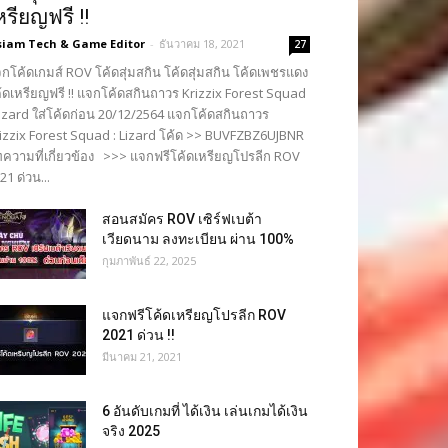
หรียญฟรี !!
siam Tech & Game Editor
-
ธันวาคม 18, 2021
27
กโค้ดเกมส์ ROV โค้ดสุ่มสกิน โค้ดสุ่มสกิน โค้ดเพชรแดง
้ดเหรียญฟรี !! แจกโค้ดสกินถาวร Krizzix Forest Squad
Lizard ใส่โค้ดก่อน 20/12/2564 แจกโค้ดสกินถาวร
izzix Forest Squad : Lizard โค้ด >> BUVFZBZ6UJBNR
ความที่เกี่ยวข้อง >>> แจกฟรีโค้ดเหรียญโปรลีก ROV
21 ด่วน...
สอนสมัคร ROV เซิร์ฟเบต้า
เวียดนาม ลงทะเบียน ผ่าน 100%
กุมภาพันธ์ 22, 2025
แจกฟรีโค้ดเหรียญโปรลีก ROV
2021 ด่วน !!
มีนาคม 21, 2021
6 อันดับเกมที่ ได้เงิน เล่นเกมได้เงิน
จริง 2025