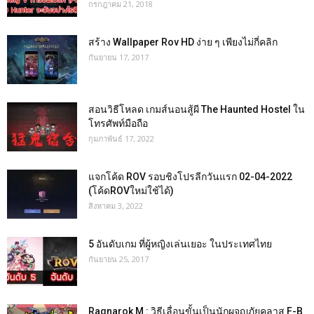
กรกฎาคม 21, 2018
สร้าง Wallpaper Rov HD ง่าย ๆ เพียงไม่กี่คลิก
กันยายน 17, 2017
สอนวิธีโหลด เกมส์นอนสู้ผี The Haunted Hostel ใน
โทรศัพท์มือถือ
กุมภาพันธ์ 17, 2022
แจกโค้ด ROV รอบชิงโปรลีกวันแรก 02-04-2022
(โค้ดROVใหม่ใช้ได้)
สิงหาคม 3, 2022
5 อันดับเกม ที่ผู้หญิงเล่นเยอะ ในประเทศไทย
กันยายน 25, 2017
Ragnarok M : วิธีเลื่อนขั้นเป็นนักผจญภัยคลาส F-B