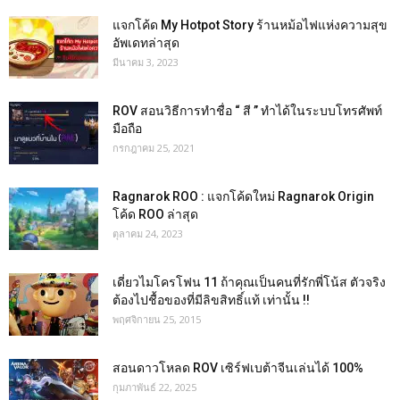
แจกโค้ด My Hotpot Story ร้านหม้อไฟแห่งความสุข
อัพเดทล่าสุด
มีนาคม 3, 2023
ROV สอนวิธีการทำชื่อ “ สี ” ทำได้ในระบบโทรศัพท์
มือถือ
กรกฎาคม 25, 2021
Ragnarok ROO : แจกโค้ดใหม่ Ragnarok Origin
โค้ด ROO ล่าสุด
ตุลาคม 24, 2023
เดี่ยวไมโครโฟน 11 ถ้าคุณเป็นคนที่รักพี่โน้ส ตัวจริง
ต้องไปชื้อของที่มีลิขสิทธิ์แท้ เท่านั้น !!
พฤศจิกายน 25, 2015
สอนดาวโหลด ROV เซิร์ฟเบต้าจีนเล่นได้ 100%
กุมภาพันธ์ 22, 2025