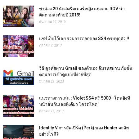
พาส่อง 20 นักสตรีมเมอร์หญิง แห่งเกม ROV น่า
ติดตามส่งท้ายปี 2019!
ธันวาคม 29, 2019
แชร์เก็บไว้เลย รวมการออกของ SS4 ครบทุกตัว !!
ตุลาคม 7, 2017
วิธี ดูรหัสผ่าน Gmail ของตัวเอง ลืมรหัสผ่าน กับขั้น
ตอนการเข้าดูแบบที่ง่ายที่สุด
มีนาคม 29, 2023
แนวทางการเล่น : Violet SS4 คริ 5000+ โดนยิงที
หน้าสั่นกันเลยทีเดียว โครตโหด !
ตุลาคม 23, 2017
Identity V การอัพเปิร์ค (Perk) ของ Hunter จะอัพ
อย่างไรดี?