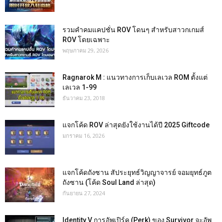
รวมคำคมแคปชั่น ROV โดนๆ สำหรับสาวกเกมส์
ROV โดยเฉพาะ
พฤษภาคม 29, 2026
Ragnarok M : แนวทางการเก็บเลเวล ROM ตั้งแต่
เลเวล 1-99
ธันวาคม 23, 2018
แจกโค้ด ROV ล่าสุดยังใช้งานได้ปี 2025 Giftcode
มกราคม 16, 2026
แจกโค้ดถังซาน สัประยุทธ์วิญญาจารย์ จอมยุทธ์ภูต
ถังซาน (โค้ด Soul Land ล่าสุด)
กันยายน 27, 2024
Identity V การอัพเปิร์ค (Perk) ของ Survivor จะอัพ