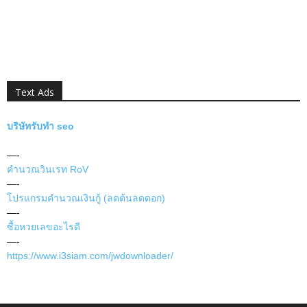
Text Ads
บริษัทรับทำ seo
—-
คำนวณวินเรท RoV
—-
โปรแกรมคำนวณเงินกู้ (ลดต้นลดดอก)
—-
ซื้อหวยเลขอะไรดี
—-
https://www.i3siam.com/jwdownloader/