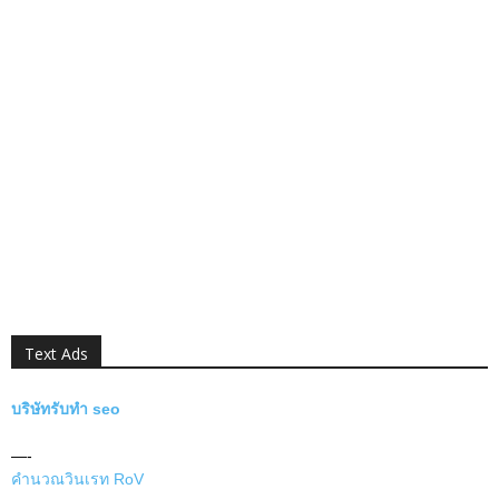
Text Ads
บริษัทรับทำ seo
—-
คำนวณวินเรท RoV