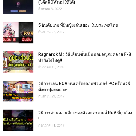
(โค้ดROVใหม่ใช้ได้)
สิงหาคม 3, 2022
5 อันดับเกม ที่ผู้หญิงเล่นเยอะ ในประเทศไทย
กันยายน 25, 2017
Ragnarok M : วิธีเลื่อนขั้นเป็นนักผจญภัยคลาส F-B
ทำยังไงไปดู!!
ธันวาคม 16, 2018
วิธีการเล่น ROV บนเครื่องคอมพิวเตอร์ PC พร้อมวิธี
ตั้งค่าปุ่มกดต่างๆ
กันยายน 29, 2017
วิธีการอ่านออกเสียงของตัวละครเกมส์ RoV ที่ถูกต้อง
!
กรกฎาคม 1, 2017