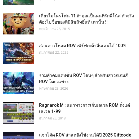
เดี่ยวไมโครโฟน 11 ถ้าคุณเป็นคนที่รักพี่โน้ส ตัวจริง
ต้องไปชื้อของที่มีลิขสิทธิ์แท้ เท่านั้น !!
พฤศจิกายน 25, 2015
สอนดาวโหลด ROV เซิร์ฟเบต้าจีนเล่นได้ 100%
กุมภาพันธ์ 22, 2025
รวมคำคมแคปชั่น ROV โดนๆ สำหรับสาวกเกมส์
ROV โดยเฉพาะ
พฤษภาคม 29, 2026
Ragnarok M : แนวทางการเก็บเลเวล ROM ตั้งแต่
เลเวล 1-99
ธันวาคม 23, 2018
แจกโค้ด ROV ล่าสุดยังใช้งานได้ปี 2025 Giftcode