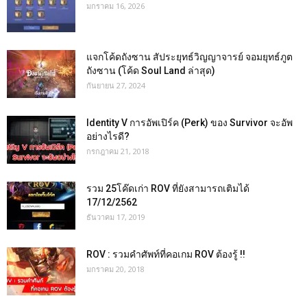
มกราคม 16, 2026
แจกโค้ดถังซาน สัประยุทธ์วิญญาจารย์ จอมยุทธ์ภูต
ถังซาน (โค้ด Soul Land ล่าสุด)
กันยายน 27, 2024
Identity V การอัพเปิร์ค (Perk) ของ Survivor จะอัพ
อย่างไรดี?
กรกฎาคม 21, 2018
รวม 25โค๊ดเก่า ROV ที่ยังสามารถเติมได้
17/12/2562
ธันวาคม 17, 2019
ROV : รวมคำศัพท์ที่คอเกม ROV ต้องรู้ !!
มกราคม 20, 2018