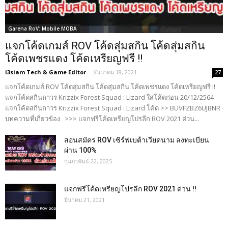
Garena RoV: Mobile MOBA
แจกโค้ดเกมส์ ROV โค้ดสุ่มสกิน โค้ดสุ่มสกิน
โค้ดเพชรแดง โค้ดเหรียญฟรี !!
i3siam Tech & Game Editor
-
ธันวาคม 18, 2021
27
แจกโค้ดเกมส์ ROV โค้ดสุ่มสกิน โค้ดสุ่มสกิน โค้ดเพชรแดง โค้ดเหรียญฟรี !!
แจกโค้ดสกินถาวร Krizzix Forest Squad : Lizard ใส่โค้ดก่อน 20/12/2564
แจกโค้ดสกินถาวร Krizzix Forest Squad : Lizard โค้ด >> BUVFZBZ6UJBNR
บทความที่เกี่ยวข้อง >>> แจกฟรีโค้ดเหรียญโปรลีก ROV 2021 ด่วน...
สอนสมัคร ROV เซิร์ฟเบต้าเวียดนาม ลงทะเบียน
ผ่าน 100%
กุมภาพันธ์ 22, 2025
แจกฟรีโค้ดเหรียญโปรลีก ROV 2021 ด่วน !!
มีนาคม 21, 2021