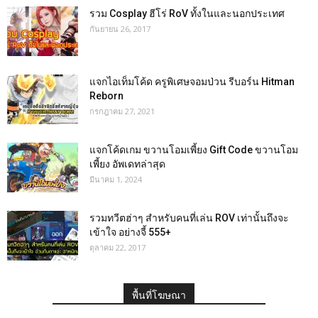
รวม Cosplay ฮีโร่ RoV ทั้งในและนอกประเทศ
กันยายน 26, 2017
แจกไอเท็มโค้ด ครูพิเศษจอมป่วน รีบอร์น Hitman
Reborn
กรกฎาคม 27, 2021
แจกโค้ดเกม ขวานโอมเพี้ยง Gift Code ขวานโอม
เพี้ยง อัพเดทล่าสุด
มีนาคม 1, 2024
รวมทวีตฮ่าๆ สำหรับคนที่เล่น ROV เท่านั้นถึงจะ
เข้าใจ อย่างจี้ 555+
ตุลาคม 22, 2017
พื้นที่โฆษณา