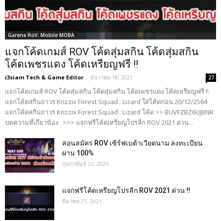
Garena RoV: Mobile MOBA
แจกโค้ดเกมส์ ROV โค้ดสุ่มสกิน โค้ดสุ่มสกิน
โค้ดเพชรแดง โค้ดเหรียญฟรี !!
i3siam Tech & Game Editor
-
ธันวาคม 18, 2021
27
แจกโค้ดเกมส์ ROV โค้ดสุ่มสกิน โค้ดสุ่มสกิน โค้ดเพชรแดง โค้ดเหรียญฟรี !!
แจกโค้ดสกินถาวร Krizzix Forest Squad : Lizard ใส่โค้ดก่อน 20/12/2564
แจกโค้ดสกินถาวร Krizzix Forest Squad : Lizard โค้ด >> BUVFZBZ6UJBNR
บทความที่เกี่ยวข้อง >>> แจกฟรีโค้ดเหรียญโปรลีก ROV 2021 ด่วน...
สอนสมัคร ROV เซิร์ฟเบต้าเวียดนาม ลงทะเบียน
ผ่าน 100%
กุมภาพันธ์ 22, 2025
แจกฟรีโค้ดเหรียญโปรลีก ROV 2021 ด่วน !!
มีนาคม 21, 2021