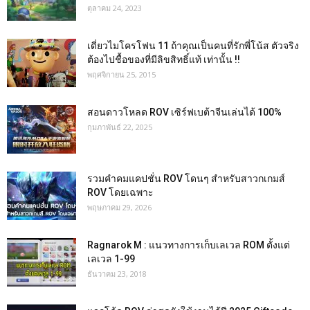
ตุลาคม 24, 2023
เดี่ยวไมโครโฟน 11 ถ้าคุณเป็นคนที่รักพี่โน้ส ตัวจริง
ต้องไปชื้อของที่มีลิขสิทธิ์แท้ เท่านั้น !!
พฤศจิกายน 25, 2015
สอนดาวโหลด ROV เซิร์ฟเบต้าจีนเล่นได้ 100%
กุมภาพันธ์ 22, 2025
รวมคำคมแคปชั่น ROV โดนๆ สำหรับสาวกเกมส์
ROV โดยเฉพาะ
พฤษภาคม 29, 2026
Ragnarok M : แนวทางการเก็บเลเวล ROM ตั้งแต่
เลเวล 1-99
ธันวาคม 23, 2018