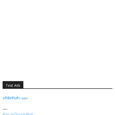
Text Ads
บริษัทรับทำ seo
—-
คำนวณวินเรท RoV