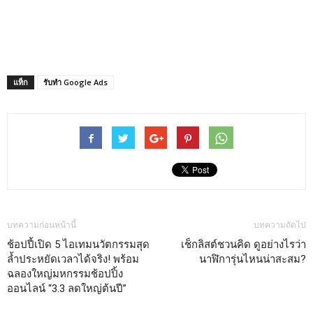
แท็ก
รับทำ Google Ads
บทความก่อนหน้านี้
บทความถัดไป
ช้อปปี้เปิด 5 ไอเทมนวัตกรรมสุด
เช็กลิสต์ชวนคิด ดูอย่างไรว่า
ล้ำประหยัดเวลาได้จริง! พร้อม
นาฬิการุ่นไหนน่าสะสม?
ฉลองใหญ่มหกรรมช้อปปิ้ง
ออนไลน์ “3.3 ลดใหญ่ต้นปี”