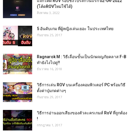
แจกโค้ด ROV รอบชิงโปรลีกวันแรก 02-04-2022
(โค้ดROVใหม่ใช้ได้)
สิงหาคม 3, 2022
5 อันดับเกม ที่ผู้หญิงเล่นเยอะ ในประเทศไทย
กันยายน 25, 2017
Ragnarok M : วิธีเลื่อนขั้นเป็นนักผจญภัยคลาส F-B
ทำยังไงไปดู!!
ธันวาคม 16, 2018
วิธีการเล่น ROV บนเครื่องคอมพิวเตอร์ PC พร้อมวิธี
ตั้งค่าปุ่มกดต่างๆ
กันยายน 29, 2017
วิธีการอ่านออกเสียงของตัวละครเกมส์ RoV ที่ถูกต้อง
!
กรกฎาคม 1, 2017