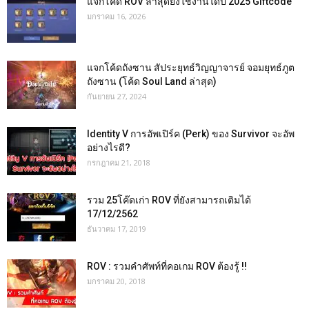
แจกโค้ด ROV ล่าสุดยังใช้งานได้ปี 2025 Giftcode
มกราคม 16, 2026
แจกโค้ดถังซาน สัประยุทธ์วิญญาจารย์ จอมยุทธ์ภูต
ถังซาน (โค้ด Soul Land ล่าสุด)
กันยายน 27, 2024
Identity V การอัพเปิร์ค (Perk) ของ Survivor จะอัพ
อย่างไรดี?
กรกฎาคม 21, 2018
รวม 25โค๊ดเก่า ROV ที่ยังสามารถเติมได้
17/12/2562
ธันวาคม 17, 2019
ROV : รวมคำศัพท์ที่คอเกม ROV ต้องรู้ !!
มกราคม 20, 2018