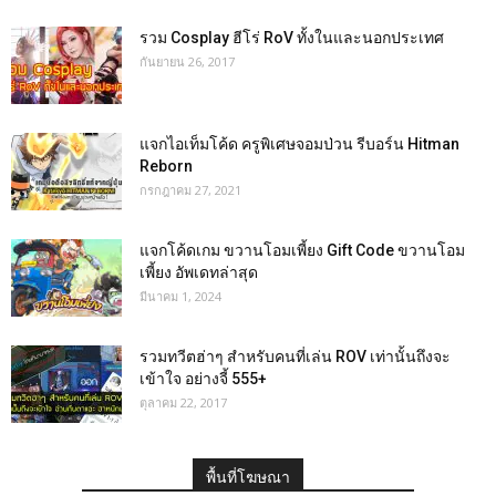
รวม Cosplay ฮีโร่ RoV ทั้งในและนอกประเทศ
กันยายน 26, 2017
แจกไอเท็มโค้ด ครูพิเศษจอมป่วน รีบอร์น Hitman
Reborn
กรกฎาคม 27, 2021
แจกโค้ดเกม ขวานโอมเพี้ยง Gift Code ขวานโอม
เพี้ยง อัพเดทล่าสุด
มีนาคม 1, 2024
รวมทวีตฮ่าๆ สำหรับคนที่เล่น ROV เท่านั้นถึงจะ
เข้าใจ อย่างจี้ 555+
ตุลาคม 22, 2017
พื้นที่โฆษณา