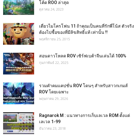
โค้ด ROO ล่าสุด
ตุลาคม 24, 2023
เดี่ยวไมโครโฟน 11 ถ้าคุณเป็นคนที่รักพี่โน้ส ตัวจริง
ต้องไปชื้อของที่มีลิขสิทธิ์แท้ เท่านั้น !!
พฤศจิกายน 25, 2015
สอนดาวโหลด ROV เซิร์ฟเบต้าจีนเล่นได้ 100%
กุมภาพันธ์ 22, 2025
รวมคำคมแคปชั่น ROV โดนๆ สำหรับสาวกเกมส์
ROV โดยเฉพาะ
พฤษภาคม 29, 2026
Ragnarok M : แนวทางการเก็บเลเวล ROM ตั้งแต่
เลเวล 1-99
ธันวาคม 23, 2018