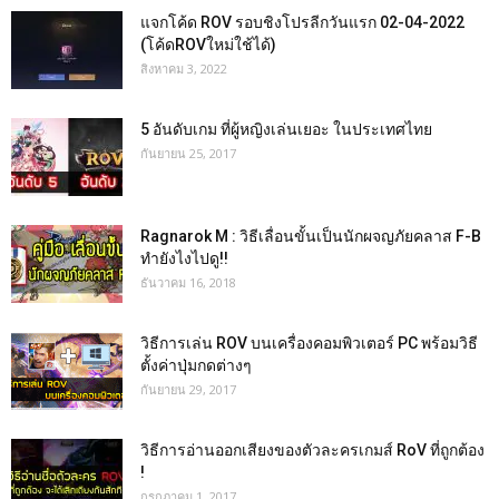
แจกโค้ด ROV รอบชิงโปรลีกวันแรก 02-04-2022
(โค้ดROVใหม่ใช้ได้)
สิงหาคม 3, 2022
5 อันดับเกม ที่ผู้หญิงเล่นเยอะ ในประเทศไทย
กันยายน 25, 2017
Ragnarok M : วิธีเลื่อนขั้นเป็นนักผจญภัยคลาส F-B
ทำยังไงไปดู!!
ธันวาคม 16, 2018
วิธีการเล่น ROV บนเครื่องคอมพิวเตอร์ PC พร้อมวิธี
ตั้งค่าปุ่มกดต่างๆ
กันยายน 29, 2017
วิธีการอ่านออกเสียงของตัวละครเกมส์ RoV ที่ถูกต้อง
!
กรกฎาคม 1, 2017