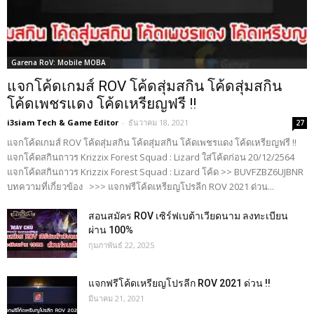
Garena RoV: Mobile MOBA
แจกโค้ดเกมส์ ROV โค้ดสุ่มสกิน โค้ดสุ่มสกิน
โค้ดเพชรแดง โค้ดเหรียญฟรี !!
i3siam Tech & Game Editor
-
ธันวาคม 18, 2021
27
แจกโค้ดเกมส์ ROV โค้ดสุ่มสกิน โค้ดสุ่มสกิน โค้ดเพชรแดง โค้ดเหรียญฟรี !!
แจกโค้ดสกินถาวร Krizzix Forest Squad : Lizard ใส่โค้ดก่อน 20/12/2564
แจกโค้ดสกินถาวร Krizzix Forest Squad : Lizard โค้ด >> BUVFZBZ6UJBNR
บทความที่เกี่ยวข้อง >>> แจกฟรีโค้ดเหรียญโปรลีก ROV 2021 ด่วน...
สอนสมัคร ROV เซิร์ฟเบต้าเวียดนาม ลงทะเบียน
ผ่าน 100%
กุมภาพันธ์ 22, 2025
แจกฟรีโค้ดเหรียญโปรลีก ROV 2021 ด่วน !!
มีนาคม 21, 2021