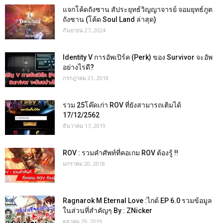
แจกโค้ดถังซาน สัประยุทธ์วิญญาจารย์ จอมยุทธ์ภูต
ถังซาน (โค้ด Soul Land ล่าสุด)
กันยายน 27, 2024
Identity V การอัพเปิร์ค (Perk) ของ Survivor จะอัพ
อย่างไรดี?
กรกฎาคม 21, 2018
รวม 25โค๊ดเก่า ROV ที่ยังสามารถเติมได้
17/12/2562
ธันวาคม 17, 2019
ROV : รวมคำศัพท์ที่คอเกม ROV ต้องรู้ !!
มกราคม 20, 2018
Ragnarok M Eternal Love :ไกด์ EP 6.0 รวมข้อมูล
ในส่วนที่สำคัญๆ By : ZNicker
ตุลาคม 29, 2019