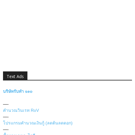
Text Ads
บริษัทรับทำ seo
—-
คำนวณวินเรท RoV
—-
โปรแกรมคำนวณเงินกู้ (ลดต้นลดดอก)
—-