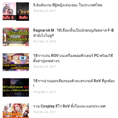
5 อันดับเกม ที่ผู้หญิงเล่นเยอะ ในประเทศไทย
กันยายน 25, 2017
Ragnarok M : วิธีเลื่อนขั้นเป็นนักผจญภัยคลาส F-B
ทำยังไงไปดู!!
ธันวาคม 16, 2018
วิธีการเล่น ROV บนเครื่องคอมพิวเตอร์ PC พร้อมวิธี
ตั้งค่าปุ่มกดต่างๆ
กันยายน 29, 2017
วิธีการอ่านออกเสียงของตัวละครเกมส์ RoV ที่ถูกต้อง
!
กรกฎาคม 1, 2017
รวม Cosplay ฮีโร่ RoV ทั้งในและนอกประเทศ
กันยายน 26, 2017