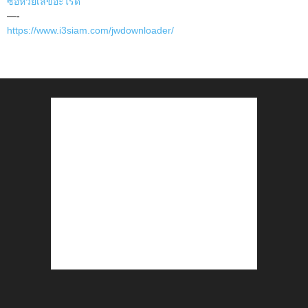
ซื้อหวยเลขอะไรดี
—-
https://www.i3siam.com/jwdownloader/