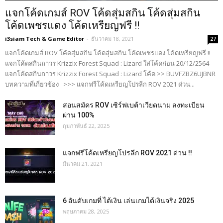
แจกโค้ดเกมส์ ROV โค้ดสุ่มสกิน โค้ดสุ่มสกิน
โค้ดเพชรแดง โค้ดเหรียญฟรี !!
i3siam Tech & Game Editor
-
ธันวาคม 18, 2021
27
แจกโค้ดเกมส์ ROV โค้ดสุ่มสกิน โค้ดสุ่มสกิน โค้ดเพชรแดง โค้ดเหรียญฟรี !!
แจกโค้ดสกินถาวร Krizzix Forest Squad : Lizard ใส่โค้ดก่อน 20/12/2564
แจกโค้ดสกินถาวร Krizzix Forest Squad : Lizard โค้ด >> BUVFZBZ6UJBNR
บทความที่เกี่ยวข้อง >>> แจกฟรีโค้ดเหรียญโปรลีก ROV 2021 ด่วน...
สอนสมัคร ROV เซิร์ฟเบต้าเวียดนาม ลงทะเบียน
ผ่าน 100%
กุมภาพันธ์ 22, 2025
แจกฟรีโค้ดเหรียญโปรลีก ROV 2021 ด่วน !!
มีนาคม 21, 2021
6 อันดับเกมที่ ได้เงิน เล่นเกมได้เงินจริง 2025
พฤษภาคม 28, 2025