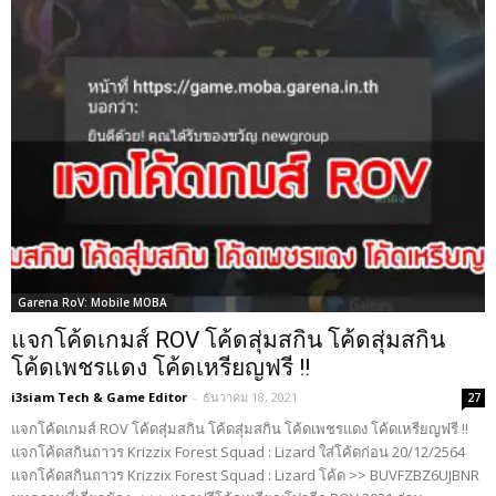
Garena RoV: Mobile MOBA
แจกโค้ดเกมส์ ROV โค้ดสุ่มสกิน โค้ดสุ่มสกิน
โค้ดเพชรแดง โค้ดเหรียญฟรี !!
i3siam Tech & Game Editor
-
ธันวาคม 18, 2021
27
แจกโค้ดเกมส์ ROV โค้ดสุ่มสกิน โค้ดสุ่มสกิน โค้ดเพชรแดง โค้ดเหรียญฟรี !!
แจกโค้ดสกินถาวร Krizzix Forest Squad : Lizard ใส่โค้ดก่อน 20/12/2564
แจกโค้ดสกินถาวร Krizzix Forest Squad : Lizard โค้ด >> BUVFZBZ6UJBNR