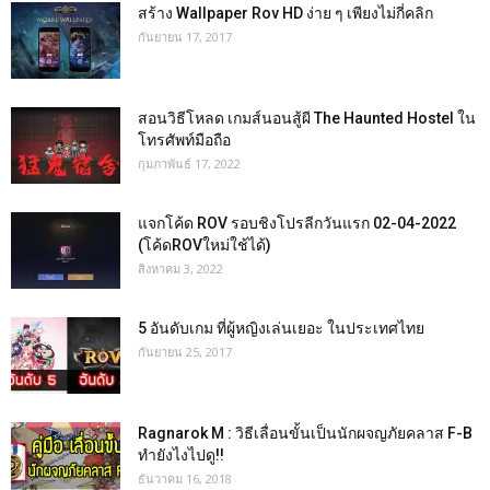
สร้าง Wallpaper Rov HD ง่าย ๆ เพียงไม่กี่คลิก
กันยายน 17, 2017
สอนวิธีโหลด เกมส์นอนสู้ผี The Haunted Hostel ใน
โทรศัพท์มือถือ
กุมภาพันธ์ 17, 2022
แจกโค้ด ROV รอบชิงโปรลีกวันแรก 02-04-2022
(โค้ดROVใหม่ใช้ได้)
สิงหาคม 3, 2022
5 อันดับเกม ที่ผู้หญิงเล่นเยอะ ในประเทศไทย
กันยายน 25, 2017
Ragnarok M : วิธีเลื่อนขั้นเป็นนักผจญภัยคลาส F-B
ทำยังไงไปดู!!
ธันวาคม 16, 2018