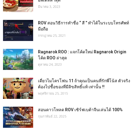
อัพเดทล่าสุด
มีนาคม 3, 2023
ROV สอนวิธีการทำชื่อ “ สี ” ทำได้ในระบบโทรศัพท์
มือถือ
กรกฎาคม 25, 2021
Ragnarok ROO : แจกโค้ดใหม่ Ragnarok Origin
โค้ด ROO ล่าสุด
ตุลาคม 24, 2023
เดี่ยวไมโครโฟน 11 ถ้าคุณเป็นคนที่รักพี่โน้ส ตัวจริง
ต้องไปชื้อของที่มีลิขสิทธิ์แท้ เท่านั้น !!
พฤศจิกายน 25, 2015
สอนดาวโหลด ROV เซิร์ฟเบต้าจีนเล่นได้ 100%
กุมภาพันธ์ 22, 2025