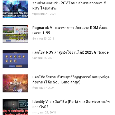
รวมคำคมแคปชั่น ROV โดนๆ สำหรับสาวกเกมส์
ROV โดยเฉพาะ
พฤษภาคม 29, 2026
Ragnarok M : แนวทางการเก็บเลเวล ROM ตั้งแต่
เลเวล 1-99
ธันวาคม 23, 2018
แจกโค้ด ROV ล่าสุดยังใช้งานได้ปี 2025 Giftcode
มกราคม 16, 2026
แจกโค้ดถังซาน สัประยุทธ์วิญญาจารย์ จอมยุทธ์ภูต
ถังซาน (โค้ด Soul Land ล่าสุด)
กันยายน 27, 2024
Identity V การอัพเปิร์ค (Perk) ของ Survivor จะอัพ
อย่างไรดี?
กรกฎาคม 21, 2018