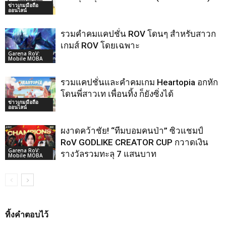
ข่าวเกมมือถือ
ออนไลน์
รวมคำคมแคปชั่น ROV โดนๆ สำหรับสาวก
เกมส์ ROV โดยเฉพาะ
Garena RoV:
Mobile MOBA
รวมแคปชั่นและคำคมเกม Heartopia อกหัก
โดนพี่สาวเท เพื่อนทิ้ง ก็ยังซิ่งได้
ข่าวเกมมือถือ
ออนไลน์
ผงาดคว้าชัย! “ทีมบอมคนป่า” ซิวแชมป์
RoV GODLIKE CREATOR CUP กวาดเงิน
Garena RoV:
รางวัลรวมทะลุ 7 แสนบาท
Mobile MOBA
ทิ้งคำตอบไว้