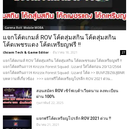
Garena RoV: Mobile MOBA
แจกโค้ดเกมส์ ROV โค้ดสุ่มสกิน โค้ดสุ่มสกิน
โค้ดเพชรแดง โค้ดเหรียญฟรี !!
i3siam Tech & Game Editor
-
ธันวาคม 18, 2021
27
แจกโค้ดเกมส์ ROV โค้ดสุ่มสกิน โค้ดสุ่มสกิน โค้ดเพชรแดง โค้ดเหรียญฟรี !!
แจกโค้ดสกินถาวร Krizzix Forest Squad : Lizard ใส่โค้ดก่อน 20/12/2564
แจกโค้ดสกินถาวร Krizzix Forest Squad : Lizard โค้ด >> BUVFZBZ6UJBNR
บทความที่เกี่ยวข้อง >>> แจกฟรีโค้ดเหรียญโปรลีก ROV 2021 ด่วน...
สอนสมัคร ROV เซิร์ฟเบต้าเวียดนาม ลงทะเบียน
ผ่าน 100%
กุมภาพันธ์ 22, 2025
แจกฟรีโค้ดเหรียญโปรลีก ROV 2021 ด่วน !!
มีนาคม 21, 2021