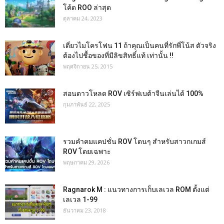
โค้ด ROO ล่าสุด
ตุลาคม 24, 2023
เดี่ยวไมโครโฟน 11 ถ้าคุณเป็นคนที่รักพี่โน้ส ตัวจริง
ต้องไปชื้อของที่มีลิขสิทธิ์แท้ เท่านั้น !!
พฤศจิกายน 25, 2015
สอนดาวโหลด ROV เซิร์ฟเบต้าจีนเล่นได้ 100%
กุมภาพันธ์ 22, 2025
รวมคำคมแคปชั่น ROV โดนๆ สำหรับสาวกเกมส์
ROV โดยเฉพาะ
พฤษภาคม 29, 2026
Ragnarok M : แนวทางการเก็บเลเวล ROM ตั้งแต่
เลเวล 1-99
ธันวาคม 23, 2018