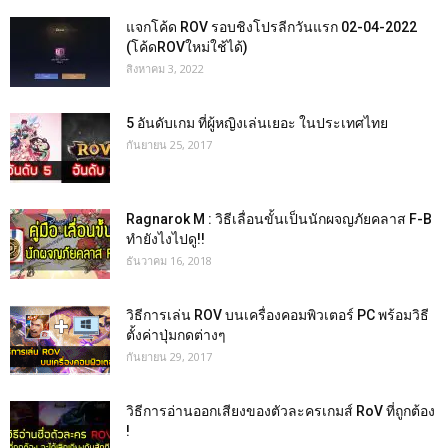
แจกโค้ด ROV รอบชิงโปรลีกวันแรก 02-04-2022
(โค้ดROVใหม่ใช้ได้)
สิงหาคม 3, 2022
5 อันดับเกม ที่ผู้หญิงเล่นเยอะ ในประเทศไทย
กันยายน 25, 2017
Ragnarok M : วิธีเลื่อนขั้นเป็นนักผจญภัยคลาส F-B
ทำยังไงไปดู!!
ธันวาคม 16, 2018
วิธีการเล่น ROV บนเครื่องคอมพิวเตอร์ PC พร้อมวิธี
ตั้งค่าปุ่มกดต่างๆ
กันยายน 29, 2017
วิธีการอ่านออกเสียงของตัวละครเกมส์ RoV ที่ถูกต้อง
!