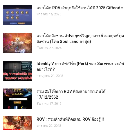
แจกโค้ด ROV ล่าสุดยังใช้งานได้ปี 2025 Giftcode
มกราคม 16, 2026
แจกโค้ดถังซาน สัประยุทธ์วิญญาจารย์ จอมยุทธ์ภูต
ถังซาน (โค้ด Soul Land ล่าสุด)
กันยายน 27, 2024
Identity V การอัพเปิร์ค (Perk) ของ Survivor จะอัพ
อย่างไรดี?
กรกฎาคม 21, 2018
รวม 25โค๊ดเก่า ROV ที่ยังสามารถเติมได้
17/12/2562
ธันวาคม 17, 2019
ROV : รวมคำศัพท์ที่คอเกม ROV ต้องรู้ !!
มกราคม 20, 2018