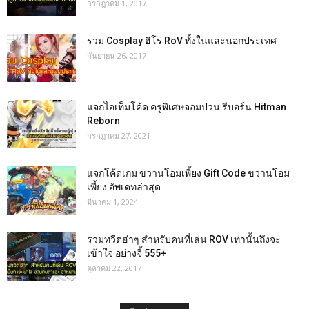
กรกฎาคม 1, 2017
รวม Cosplay ฮีโร่ RoV ทั้งในและนอกประเทศ
กันยายน 26, 2017
แจกไอเท็มโค้ด ครูพิเศษจอมป่วน รีบอร์น Hitman
Reborn
กรกฎาคม 27, 2021
แจกโค้ดเกม ขวานโอมเพี้ยง Gift Code ขวานโอม
เพี้ยง อัพเดทล่าสุด
มีนาคม 1, 2024
รวมทวีตฮ่าๆ สำหรับคนที่เล่น ROV เท่านั้นถึงจะ
เข้าใจ อย่างจี้ 555+
ตุลาคม 22, 2017