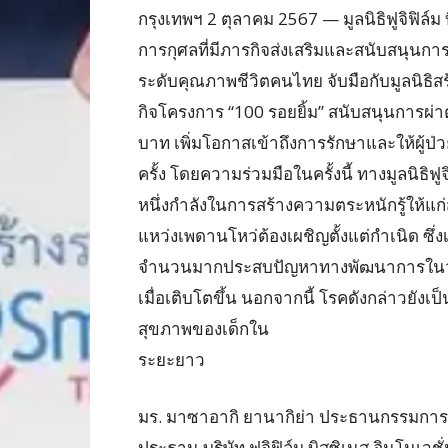
กรุงเทพฯ 2 ตุลาคม 2567 — มูลนิธิฟูจิฟิล์
การกุศลที่มีภารกิจส่งเสริมและสนับสนุน
ระดับคุณภาพชีวิตคนไทย จับมือกับมูลนิธิส
กิจโครงการ “100 รอยยิ้ม” สนับสนุนการผ่า
บาท เพิ่มโอกาสเข้าถึงการรักษาและให้ผู้ป่
ครั้ง โดยความร่วมมือในครั้งนี้ ทางมูลนิธิฟ
หนึ่งกำลังในการสร้างความตระหนักรู้ให้แ
แหว่งเพดานโหว่ต้องเผชิญตั้งแต่กำเนิด ซึ่
จำนวนมากประสบปัญหาทางพัฒนาการในวัยเด
เมื่อเติบโตขึ้น นอกจากนี้ โรคดังกล่าวยั
สุขภาพของเด็กใน
ระยะยาว
มร. มาซาอากิ ยานากิย่า ประธานกรรมการมูล
ประธาน บริษัท ฟูจิฟิล์ม บิสซิเนส อินโนเว