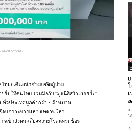
- Advertisement -
G
แ
ทศไทย) เดินหน้าช่วยเหลือผู้ป่วย
โ
ิ้มให้คนไทย ร่วมมือกับ “มูลนิธิสร้างรอยยิ้ม”
เ
้มทั่วประเทศมูลค่ากว่า 3 ล้านบาท
i3
แจ
มาพร้อมภาวะปากแหว่งเพดานโหว่
โค
การเข้าสังคม-เสี่ยงหลายโรคแทรกซ้อน
: 
Kr