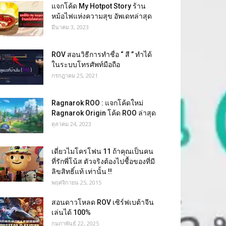
แจกโค้ด My Hotpot Story ร้าน
หม้อไฟแห่งความสุข อัพเดทล่าสุด
มีนาคม 3, 2023
ROV สอนวิธีการทำชื่อ “ สี ” ทำได้
ในระบบโทรศัพท์มือถือ
กรกฎาคม 25, 2021
Ragnarok ROO : แจกโค้ดใหม่
Ragnarok Origin โค้ด ROO ล่าสุด
ตุลาคม 24, 2023
เดี่ยวไมโครโฟน 11 ถ้าคุณเป็นคน
ที่รักพี่โน้ส ตัวจริงต้องไปชื้อของที่มี
ลิขสิทธิ์แท้ เท่านั้น !!
พฤศจิกายน 25, 2015
สอนดาวโหลด ROV เซิร์ฟเบต้าจีน
เล่นได้ 100%
กุมภาพันธ์ 22, 2025