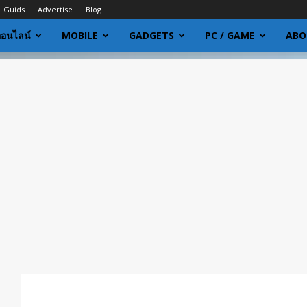
Guids
Advertise
Blog
ออนไลน์
MOBILE
GADGETS
PC / GAME
ABO