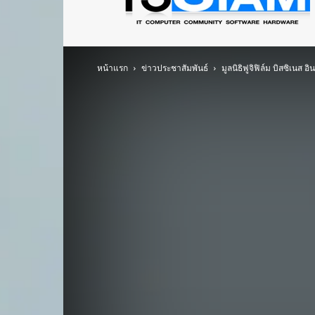
ข่าว
ไอที
อัพเดท
ข้อมูล
ข่าวสาร
หน้าแรก
ข่าวประชาสัมพันธ์
มูลนิธิฟูจิฟิล์ม บิสซิเนส 
เกี่ยว
กับ
ข่าว
เทคโนโลยี