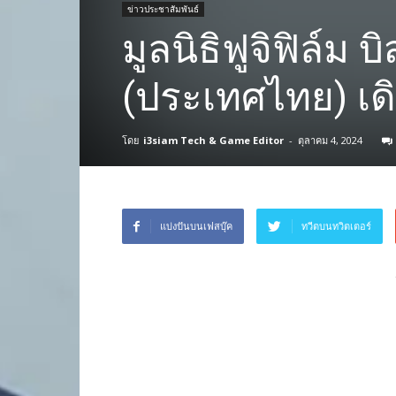
ข่าวประชาสัมพันธ์
มูลนิธิฟูจิฟิล์ม 
(ประเทศไทย) เดิ
โดย
i3siam Tech & Game Editor
-
ตุลาคม 4, 2024
แบ่งปันบนเฟสบุ๊ค
ทวีตบนทวิตเตอร์