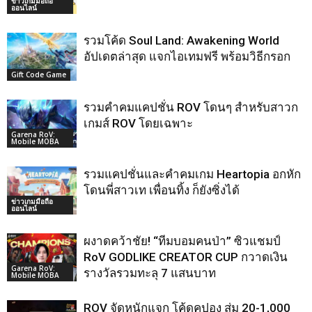
ข่าวเกมมือถือ
ออนไลน์
รวมโค้ด Soul Land: Awakening World
อัปเดตล่าสุด แจกไอเทมฟรี พร้อมวิธีกรอก
Gift Code Game
รวมคำคมแคปชั่น ROV โดนๆ สำหรับสาวก
เกมส์ ROV โดยเฉพาะ
Garena RoV:
Mobile MOBA
รวมแคปชั่นและคำคมเกม Heartopia อกหัก
โดนพี่สาวเท เพื่อนทิ้ง ก็ยังซิ่งได้
ข่าวเกมมือถือ
ออนไลน์
ผงาดคว้าชัย! “ทีมบอมคนป่า” ซิวแชมป์
RoV GODLIKE CREATOR CUP กวาดเงิน
Garena RoV:
รางวัลรวมทะลุ 7 แสนบาท
Mobile MOBA
ROV จัดหนักแจก โค้ดคูปอง สุ่ม 20-1,000