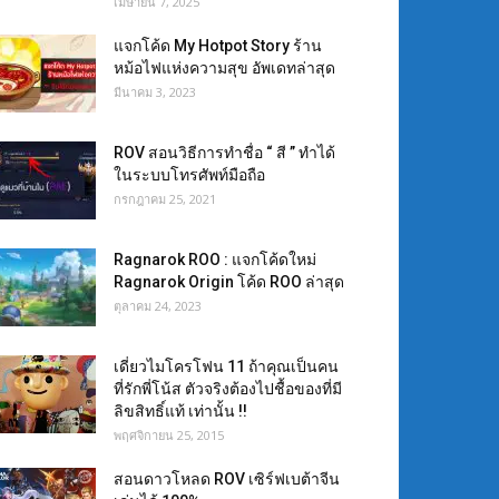
เมษายน 7, 2025
แจกโค้ด My Hotpot Story ร้าน
หม้อไฟแห่งความสุข อัพเดทล่าสุด
มีนาคม 3, 2023
ROV สอนวิธีการทำชื่อ “ สี ” ทำได้
ในระบบโทรศัพท์มือถือ
กรกฎาคม 25, 2021
Ragnarok ROO : แจกโค้ดใหม่
Ragnarok Origin โค้ด ROO ล่าสุด
ตุลาคม 24, 2023
เดี่ยวไมโครโฟน 11 ถ้าคุณเป็นคน
ที่รักพี่โน้ส ตัวจริงต้องไปชื้อของที่มี
ลิขสิทธิ์แท้ เท่านั้น !!
พฤศจิกายน 25, 2015
สอนดาวโหลด ROV เซิร์ฟเบต้าจีน