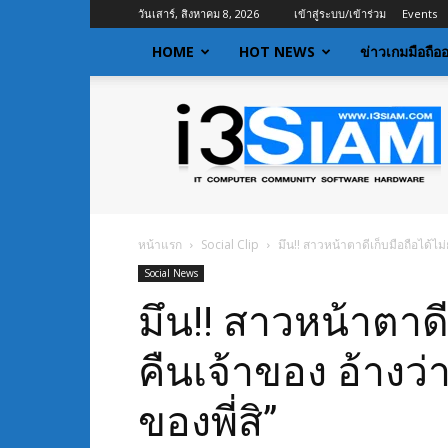
วันเสาร์, สิงหาคม 8, 2026
เข้าสู่ระบบ/เข้าร่วม
Events
HOME
HOT NEWS
ข่าวเกมมือถือ
I3siam
|
ข่าว
ไอที
อัพเดท
ข้อมูล
ข่าวสาร
หน้าแรก
Social Clip
มึน!! สาวหน้าตาดีเก็บมือถือได้ไม่ย
เกี่ยว
Social News
กับ
ข่าว
มึน!! สาวหน้าตาดี
เทคโนโลยี
คืนเจ้าของ อ้างว่า 
ของพี่สิ”