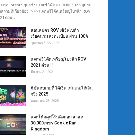
izzix Forest Squad : Lizard โค้ด >> BUVFZBZ6UJBNR
ความที่เกี่ยวข้อง >>> แจกฟรีโค้ดเหรียญโปรลีก ROV
21 ด่วน...
สอนสมัคร ROV เซิร์ฟเบต้า
เวียดนาม ลงทะเบียน ผ่าน 100%
กุมภาพันธ์ 22, 2025
แจกฟรีโค้ดเหรียญโปรลีก ROV
2021 ด่วน !!
มีนาคม 21, 2021
6 อันดับเกมที่ ได้เงิน เล่นเกมได้เงิน
จริง 2025
พฤษภาคม 28, 2025
แจกโค้ดคุกกี้รันคิงดอม ล่าสุด
30,000เพชร Cookie Run
Kingdom