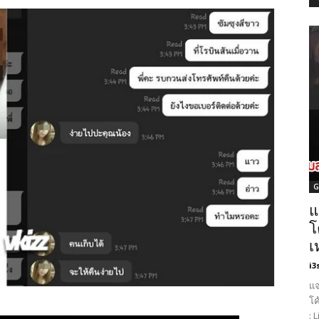
G
แ
โ
เ
i3
แจ
โค
: 