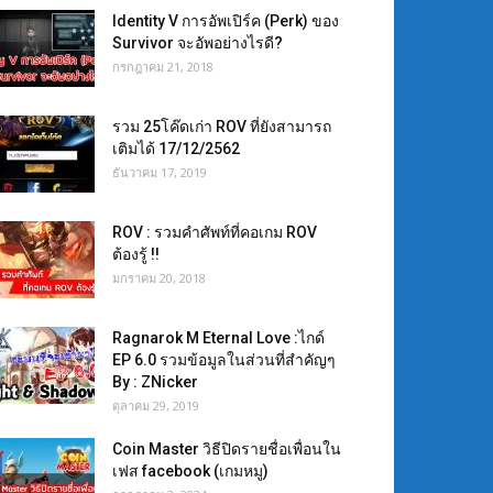
Identity V การอัพเปิร์ค (Perk) ของ
Survivor จะอัพอย่างไรดี?
กรกฎาคม 21, 2018
รวม 25โค๊ดเก่า ROV ที่ยังสามารถ
เติมได้ 17/12/2562
ธันวาคม 17, 2019
ROV : รวมคำศัพท์ที่คอเกม ROV
ต้องรู้ !!
มกราคม 20, 2018
Ragnarok M Eternal Love :ไกด์
EP 6.0 รวมข้อมูลในส่วนที่สำคัญๆ
By : ZNicker
ตุลาคม 29, 2019
Coin Master วิธีปิดรายชื่อเพื่อนใน
เฟส facebook (เกมหมู)