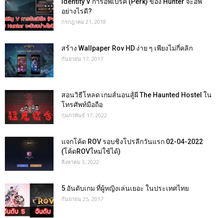
Identity V การอัพเปิร์ค (Perk) ของ Hunter จะอัพ
อย่างไรดี?
กรกฎาคม 21, 2018
สร้าง Wallpaper Rov HD ง่าย ๆ เพียงไม่กี่คลิก
กันยายน 17, 2017
สอนวิธีโหลด เกมส์นอนสู้ผี The Haunted Hostel ใน
โทรศัพท์มือถือ
กุมภาพันธ์ 17, 2022
แจกโค้ด ROV รอบชิงโปรลีกวันแรก 02-04-2022
(โค้ดROVใหม่ใช้ได้)
สิงหาคม 3, 2022
5 อันดับเกม ที่ผู้หญิงเล่นเยอะ ในประเทศไทย
กันยายน 25, 2017