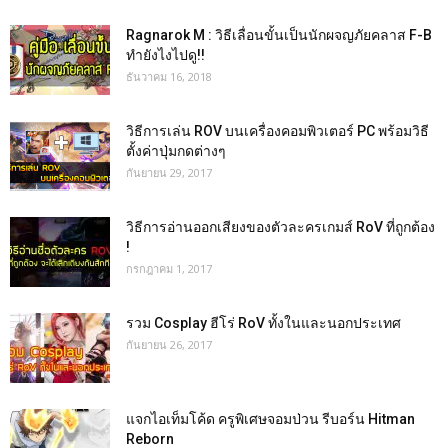
Ragnarok M : วิธีเลื่อนขั้นเป็นนักผจญภัยคลาส F-B
ทำยังไงไปดู!!
ธันวาคม 16, 2018
วิธีการเล่น ROV บนเครื่องคอมพิวเตอร์ PC พร้อมวิธี
ตั้งค่าปุ่มกดต่างๆ
กันยายน 29, 2017
วิธีการอ่านออกเสียงของตัวละครเกมส์ RoV ที่ถูกต้อง
!
กรกฎาคม 1, 2017
รวม Cosplay ฮีโร่ RoV ทั้งในและนอกประเทศ
กันยายน 26, 2017
แจกไอเท็มโค้ด ครูพิเศษจอมป่วน รีบอร์น Hitman
Reborn