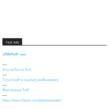
Text Ads
บริษัทรับทำ seo
—-
คำนวณวินเรท RoV
—-
โปรแกรมคำนวณเงินกู้ (ลดต้นลดดอก)
—-
ซื้อหวยเลขอะไรดี
—-
https://www.i3siam.com/jwdownloader/