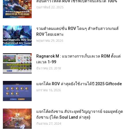
สอนดาวโหลด ROV เซิร์ฟเบต้าจีนเล่นได้ 100%
กุมภาพันธ์ 22, 2025
รวมคำคมแคปชั่น ROV โดนๆ สำหรับสาวกเกมส์
ROV โดยเฉพาะ
พฤษภาคม 29, 2026
Ragnarok M : แนวทางการเก็บเลเวล ROM ตั้งแต่
เลเวล 1-99
ธันวาคม 23, 2018
แจกโค้ด ROV ล่าสุดยังใช้งานได้ปี 2025 Giftcode
มกราคม 16, 2026
แจกโค้ดถังซาน สัประยุทธ์วิญญาจารย์ จอมยุทธ์ภูต
ถังซาน (โค้ด Soul Land ล่าสุด)
กันยายน 27, 2024