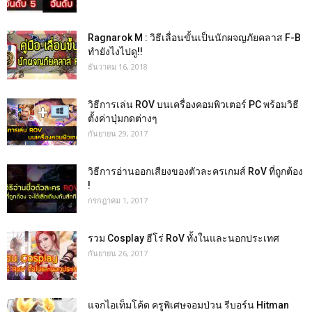
Ragnarok M : วิธีเลื่อนขั้นเป็นนักผจญภัยคลาส F-B
ทำยังไงไปดู!!
ธันวาคม 16, 2018
วิธีการเล่น ROV บนเครื่องคอมพิวเตอร์ PC พร้อมวิธี
ตั้งค่าปุ่มกดต่างๆ
กันยายน 29, 2017
วิธีการอ่านออกเสียงของตัวละครเกมส์ RoV ที่ถูกต้อง
!
กรกฎาคม 1, 2017
รวม Cosplay ฮีโร่ RoV ทั้งในและนอกประเทศ
กันยายน 26, 2017
แจกไอเท็มโค้ด ครูพิเศษจอมป่วน รีบอร์น Hitman