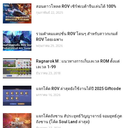
สอนดาวโหลด ROV เซิร์ฟเบต้าจีนเล่นได้ 100%
กุมภาพันธ์ 22, 2025
รวมคำคมแคปชั่น ROV โดนๆ สำหรับสาวกเกมส์
ROV โดยเฉพาะ
พฤษภาคม 29, 2026
Ragnarok M : แนวทางการเก็บเลเวล ROM ตั้งแต่
เลเวล 1-99
ธันวาคม 23, 2018
แจกโค้ด ROV ล่าสุดยังใช้งานได้ปี 2025 Giftcode
มกราคม 16, 2026
แจกโค้ดถังซาน สัประยุทธ์วิญญาจารย์ จอมยุทธ์ภูต
ถังซาน (โค้ด Soul Land ล่าสุด)
กันยายน 27, 2024