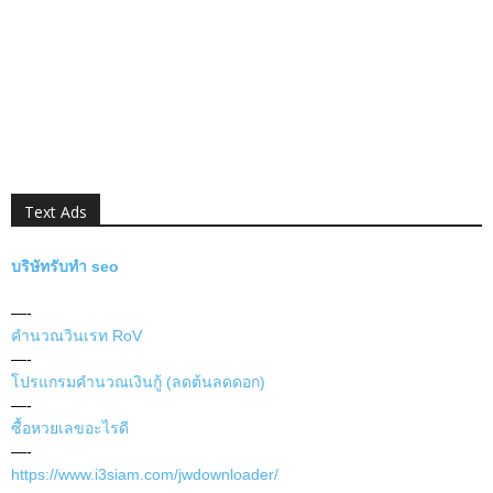
Text Ads
บริษัทรับทำ seo
—-
คำนวณวินเรท RoV
—-
โปรแกรมคำนวณเงินกู้ (ลดต้นลดดอก)
—-
ซื้อหวยเลขอะไรดี
—-
https://www.i3siam.com/jwdownloader/