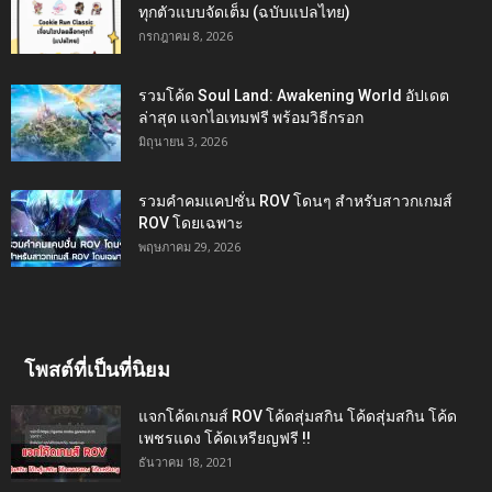
ทุกตัวแบบจัดเต็ม (ฉบับแปลไทย)
กรกฎาคม 8, 2026
รวมโค้ด Soul Land: Awakening World อัปเดต
ล่าสุด แจกไอเทมฟรี พร้อมวิธีกรอก
มิถุนายน 3, 2026
รวมคำคมแคปชั่น ROV โดนๆ สำหรับสาวกเกมส์
ROV โดยเฉพาะ
พฤษภาคม 29, 2026
โพสต์ที่เป็นที่นิยม
แจกโค้ดเกมส์ ROV โค้ดสุ่มสกิน โค้ดสุ่มสกิน โค้ด
เพชรแดง โค้ดเหรียญฟรี !!
ธันวาคม 18, 2021