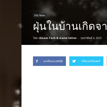
Hot News
ฝุ่นในบ้านเกิดจ
โดย
i3siam Tech & Game Editor
-
กุมภาพันธ์ 6, 2025
แบ่งปันบนเฟสบุ๊ค
ทวีตบนทวิตเตอร์