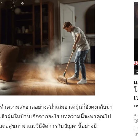
G
แ
โ
เ
้จะทำความสะอาดอย่างสม่ำเสมอ แต่ฝุ่นก็ยังคงกลับมา
i3
แจ
งแล้วฝุ่นในบ้านเกิดจากอะไร บทความนี้จะพาคุณไป
โค
่อสุขภาพ และวิธีจัดการกับปัญหานี้อย่างมี
: 
Kr