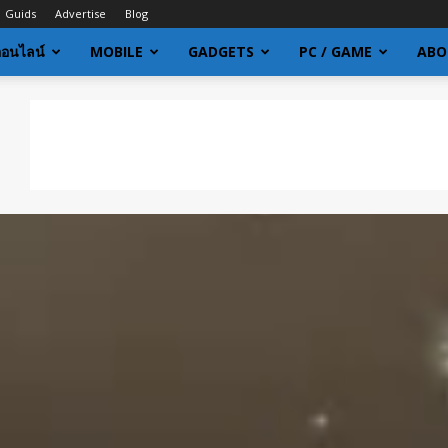
Guids
Advertise
Blog
ออนไลน์
MOBILE
GADGETS
PC / GAME
ABO