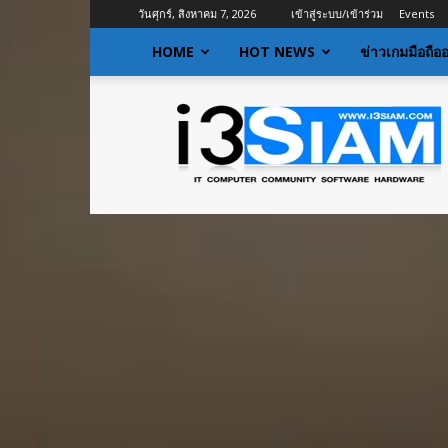
วันศุกร์, สิงหาคม 7, 2026
เข้าสู่ระบบ/เข้าร่วม
Events
HOME
HOT NEWS
ข่าวเกมมือถือ
I3siam
|
ข่าว
ไอที
อัพเดท
ข้อมูล
ข่าวสาร
เกี่ยว
กับ
ข่าว
เทคโนโลยี