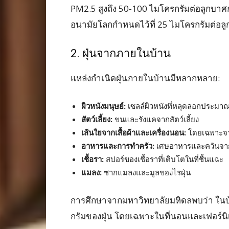
PM2.5 สูงถึง 50-100 ไมโครกรัมต่อลูกบาศก
อนามัยโลกกำหนดไว้ที่ 25 ไมโครกรัมต่อล
2. ฝุ่นจากภายในบ้าน
แหล่งกำเนิดฝุ่นภายในบ้านมีหลากหลาย:
ผิวหนังมนุษย์:
เซลล์ผิวหนังที่หลุดลอกประมาณ
สัตว์เลี้ยง:
ขนและรังแคจากสัตว์เลี้ยง
เส้นใยจากเสื้อผ้าและเครื่องนอน:
โดยเฉพาะจาก
อาหารและการทำครัว:
เศษอาหารและควันจา
เชื้อรา:
สปอร์ของเชื้อราที่เติบโตในที่ชื้นแฉะ
แมลง:
ซากแมลงและมูลของไรฝุ่น
การศึกษาจากมหาวิทยาลัยมหิดลพบว่า ในบ้านเ
กรัมของฝุ่น โดยเฉพาะในที่นอนและเฟอร์นิเจ