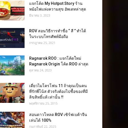
แจกโค้ด My Hotpot Story ร้าน
หม้อไฟแห่งความสุข อัพเดทล่าสุด
มีนาคม 3, 2023
ROV สอนวิธีการทำชื่อ “ สี ” ทำได้
ในระบบโทรศัพท์มือถือ
กรกฎาคม 25, 2021
Ragnarok ROO : แจกโค้ดใหม่
Ragnarok Origin โค้ด ROO ล่าสุด
ตุลาคม 24, 2023
เดี่ยวไมโครโฟน 11 ถ้าคุณเป็นคน
ที่รักพี่โน้ส ตัวจริงต้องไปชื้อของที่มี
ลิขสิทธิ์แท้ เท่านั้น !!
พฤศจิกายน 25, 2015
สอนดาวโหลด ROV เซิร์ฟเบต้าจีน
เล่นได้ 100%
กุมภาพันธ์ 22, 2025