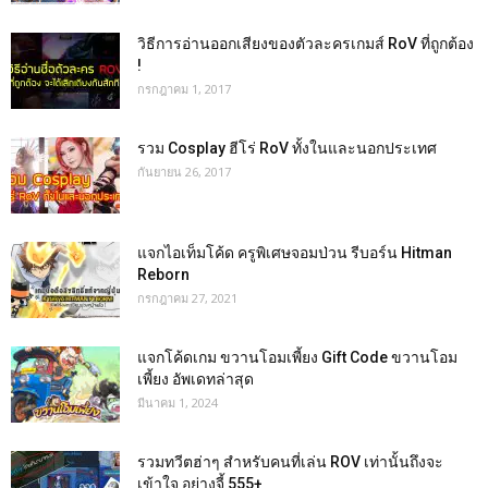
วิธีการอ่านออกเสียงของตัวละครเกมส์ RoV ที่ถูกต้อง
!
กรกฎาคม 1, 2017
รวม Cosplay ฮีโร่ RoV ทั้งในและนอกประเทศ
กันยายน 26, 2017
แจกไอเท็มโค้ด ครูพิเศษจอมป่วน รีบอร์น Hitman
Reborn
กรกฎาคม 27, 2021
แจกโค้ดเกม ขวานโอมเพี้ยง Gift Code ขวานโอม
เพี้ยง อัพเดทล่าสุด
มีนาคม 1, 2024
รวมทวีตฮ่าๆ สำหรับคนที่เล่น ROV เท่านั้นถึงจะ
เข้าใจ อย่างจี้ 555+