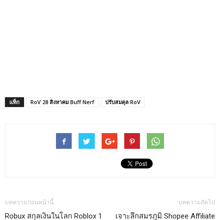
แท็ก
RoV 28 สิงหาคม Buff Nerf
ปรับสมดุล RoV
บทความก่อนหน้านี้
บทความถัดไป
Robux สกุลเงินในโลก Roblox 1
เจาะลึกสมรภูมิ Shopee Affiliate