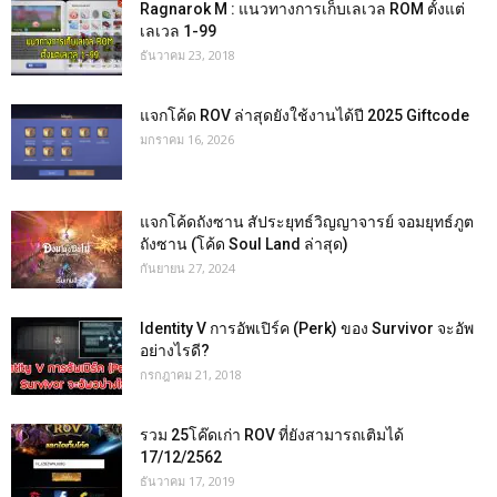
Ragnarok M : แนวทางการเก็บเลเวล ROM ตั้งแต่
เลเวล 1-99
ธันวาคม 23, 2018
แจกโค้ด ROV ล่าสุดยังใช้งานได้ปี 2025 Giftcode
มกราคม 16, 2026
แจกโค้ดถังซาน สัประยุทธ์วิญญาจารย์ จอมยุทธ์ภูต
ถังซาน (โค้ด Soul Land ล่าสุด)
กันยายน 27, 2024
Identity V การอัพเปิร์ค (Perk) ของ Survivor จะอัพ
อย่างไรดี?
กรกฎาคม 21, 2018
รวม 25โค๊ดเก่า ROV ที่ยังสามารถเติมได้
17/12/2562
ธันวาคม 17, 2019