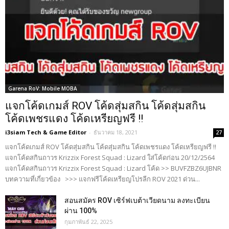
Garena RoV: Mobile MOBA
แจกโค้ดเกมส์ ROV โค้ดสุ่มสกิน โค้ดสุ่มสกิน
โค้ดเพชรแดง โค้ดเหรียญฟรี !!
i3siam Tech & Game Editor
-
ธันวาคม 18, 2021
27
แจกโค้ดเกมส์ ROV โค้ดสุ่มสกิน โค้ดสุ่มสกิน โค้ดเพชรแดง โค้ดเหรียญฟรี !!
แจกโค้ดสกินถาวร Krizzix Forest Squad : Lizard ใส่โค้ดก่อน 20/12/2564
แจกโค้ดสกินถาวร Krizzix Forest Squad : Lizard โค้ด >> BUVFZBZ6UJBNR
บทความที่เกี่ยวข้อง >>> แจกฟรีโค้ดเหรียญโปรลีก ROV 2021 ด่วน...
สอนสมัคร ROV เซิร์ฟเบต้าเวียดนาม ลงทะเบียน
ผ่าน 100%
กุมภาพันธ์ 22, 2025