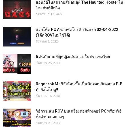
สอนวิธีโหลด เกมส์นอนสู้ผี The Haunted Hostel ใน
โทรศัพท์มือถือ
กุมภาพันธ์ 17, 2022
แจกโค้ด ROV รอบชิงโปรลีกวันแรก 02-04-2022
(โค้ดROVใหม่ใช้ได้)
สิงหาคม 3, 2022
5 อันดับเกม ที่ผู้หญิงเล่นเยอะ ในประเทศไทย
กันยายน 25, 2017
Ragnarok M : วิธีเลื่อนขั้นเป็นนักผจญภัยคลาส F-B
ทำยังไงไปดู!!
ธันวาคม 16, 2018
วิธีการเล่น ROV บนเครื่องคอมพิวเตอร์ PC พร้อมวิธี
ตั้งค่าปุ่มกดต่างๆ
กันยายน 29, 2017