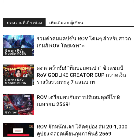
บทความที่เกี่ยวข้อง
เพิ่มเติมจากผู้เขียน
รวมคำคมแคปชั่น ROV โดนๆ สำหรับสาวก
เกมส์ ROV โดยเฉพาะ
Garena RoV:
Mobile MOBA
ผงาดคว้าชัย! “ทีมบอมคนป่า” ซิวแชมป์
RoV GODLIKE CREATOR CUP กวาดเงิน
Garena RoV:
รางวัลรวมทะลุ 7 แสนบาท
Mobile MOBA
ROV เตรียมพบกับการปรับสมดุลฮีโร่ 8
เมษายน 2569!
ข่าว rov
ROV จัดหนักแจก โค้ดคูปอง สุ่ม 20-1,000
คูปอง ตลอดเดือนกุมภาพันธ์ 2569