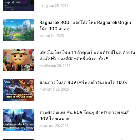
กรกฎาคม 25, 2021
Ragnarok ROO : แจกโค้ดใหม่ Ragnarok Origin
โค้ด ROO ล่าสุด
ตุลาคม 24, 2023
เดี่ยวไมโครโฟน 11 ถ้าคุณเป็นคนที่รักพี่โน้ส ตัวจริง
ต้องไปชื้อของที่มีลิขสิทธิ์แท้ เท่านั้น !!
พฤศจิกายน 25, 2015
สอนดาวโหลด ROV เซิร์ฟเบต้าจีนเล่นได้ 100%
กุมภาพันธ์ 22, 2025
รวมคำคมแคปชั่น ROV โดนๆ สำหรับสาวกเกมส์
ROV โดยเฉพาะ
พฤษภาคม 29, 2026