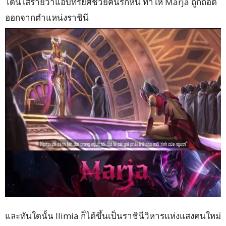
โดนใส่ร้ายว่าแอบทรยศช่วยคนรักหนี ทำให้ Marja ถูกถอด
ออกจากตำแหน่งราชินี
และทันใดนั้น Ilimia ก็ได้ขึ้นเป็นราชินีวิหารแห่งแสงคนใหม่