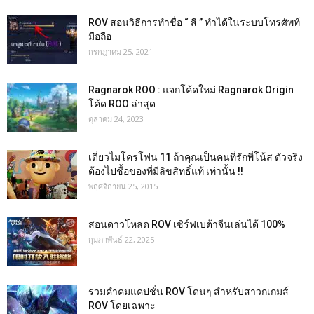
ROV สอนวิธีการทำชื่อ “ สี ” ทำได้ในระบบโทรศัพท์
มือถือ
กรกฎาคม 25, 2021
Ragnarok ROO : แจกโค้ดใหม่ Ragnarok Origin
โค้ด ROO ล่าสุด
ตุลาคม 24, 2023
เดี่ยวไมโครโฟน 11 ถ้าคุณเป็นคนที่รักพี่โน้ส ตัวจริง
ต้องไปชื้อของที่มีลิขสิทธิ์แท้ เท่านั้น !!
พฤศจิกายน 25, 2015
สอนดาวโหลด ROV เซิร์ฟเบต้าจีนเล่นได้ 100%
กุมภาพันธ์ 22, 2025
รวมคำคมแคปชั่น ROV โดนๆ สำหรับสาวกเกมส์
ROV โดยเฉพาะ