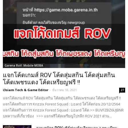
Garena RoV: Mobile MOBA
แจกโค้ดเกมส์ ROV โค้ดสุ่มสกิน โค้ดสุ่มสกิน
โค้ดเพชรแดง โค้ดเหรียญฟรี !!
i3siam Tech & Game Editor
-
ธันวาคม 18, 2021
27
แจกโค้ดเกมส์ ROV โค้ดสุ่มสกิน โค้ดสุ่มสกิน โค้ดเพชรแดง โค้ดเหรียญฟรี !!
แจกโค้ดสกินถาวร Krizzix Forest Squad : Lizard ใส่โค้ดก่อน 20/12/2564
แจกโค้ดสกินถาวร Krizzix Forest Squad : Lizard โค้ด >> BUVFZBZ6UJBNR
บทความที่เกี่ยวข้อง >>> แจกฟรีโค้ดเหรียญโปรลีก ROV 2021 ด่วน...