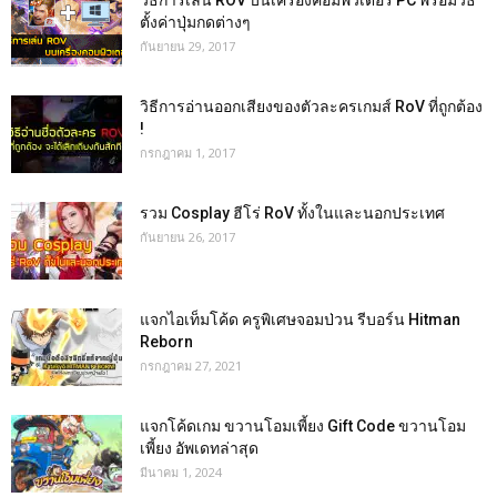
วิธีการเล่น ROV บนเครื่องคอมพิวเตอร์ PC พร้อมวิธี
ตั้งค่าปุ่มกดต่างๆ
กันยายน 29, 2017
วิธีการอ่านออกเสียงของตัวละครเกมส์ RoV ที่ถูกต้อง
!
กรกฎาคม 1, 2017
รวม Cosplay ฮีโร่ RoV ทั้งในและนอกประเทศ
กันยายน 26, 2017
แจกไอเท็มโค้ด ครูพิเศษจอมป่วน รีบอร์น Hitman
Reborn
กรกฎาคม 27, 2021
แจกโค้ดเกม ขวานโอมเพี้ยง Gift Code ขวานโอม
เพี้ยง อัพเดทล่าสุด
มีนาคม 1, 2024