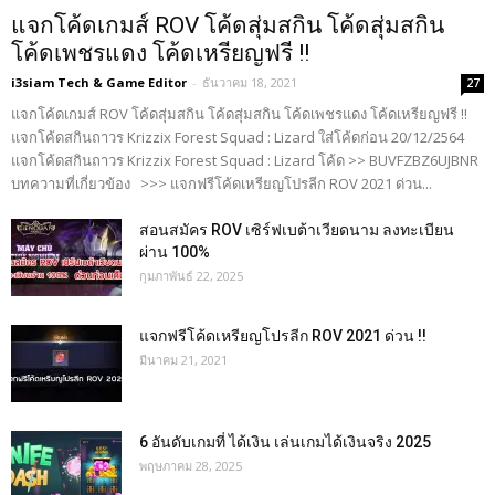
แจกโค้ดเกมส์ ROV โค้ดสุ่มสกิน โค้ดสุ่มสกิน
โค้ดเพชรแดง โค้ดเหรียญฟรี !!
i3siam Tech & Game Editor
-
ธันวาคม 18, 2021
27
แจกโค้ดเกมส์ ROV โค้ดสุ่มสกิน โค้ดสุ่มสกิน โค้ดเพชรแดง โค้ดเหรียญฟรี !!
แจกโค้ดสกินถาวร Krizzix Forest Squad : Lizard ใส่โค้ดก่อน 20/12/2564
แจกโค้ดสกินถาวร Krizzix Forest Squad : Lizard โค้ด >> BUVFZBZ6UJBNR
บทความที่เกี่ยวข้อง >>> แจกฟรีโค้ดเหรียญโปรลีก ROV 2021 ด่วน...
สอนสมัคร ROV เซิร์ฟเบต้าเวียดนาม ลงทะเบียน
ผ่าน 100%
กุมภาพันธ์ 22, 2025
แจกฟรีโค้ดเหรียญโปรลีก ROV 2021 ด่วน !!
มีนาคม 21, 2021
6 อันดับเกมที่ ได้เงิน เล่นเกมได้เงินจริง 2025
พฤษภาคม 28, 2025