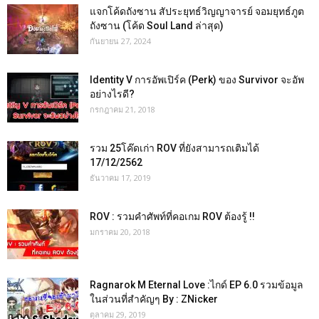
แจกโค้ดถังซาน สัประยุทธ์วิญญาจารย์ จอมยุทธ์ภูต
ถังซาน (โค้ด Soul Land ล่าสุด)
กันยายน 27, 2024
Identity V การอัพเปิร์ค (Perk) ของ Survivor จะอัพ
อย่างไรดี?
กรกฎาคม 21, 2018
รวม 25โค๊ดเก่า ROV ที่ยังสามารถเติมได้
17/12/2562
ธันวาคม 17, 2019
ROV : รวมคำศัพท์ที่คอเกม ROV ต้องรู้ !!
มกราคม 20, 2018
Ragnarok M Eternal Love :ไกด์ EP 6.0 รวมข้อมูล
ในส่วนที่สำคัญๆ By : ZNicker
ตุลาคม 29, 2019