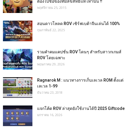
ต้องไปชื้อของที่มีลิขสิทธิ์แท้ เท่านั้น !!
พฤศจิกายน 25, 2015
สอนดาวโหลด ROV เซิร์ฟเบต้าจีนเล่นได้ 100%
กุมภาพันธ์ 22, 2025
รวมคำคมแคปชั่น ROV โดนๆ สำหรับสาวกเกมส์
ROV โดยเฉพาะ
พฤษภาคม 29, 2026
Ragnarok M : แนวทางการเก็บเลเวล ROM ตั้งแต่
เลเวล 1-99
ธันวาคม 23, 2018
แจกโค้ด ROV ล่าสุดยังใช้งานได้ปี 2025 Giftcode
มกราคม 16, 2026