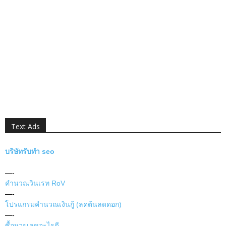
Text Ads
บริษัทรับทำ seo
—-
คำนวณวินเรท RoV
—-
โปรแกรมคำนวณเงินกู้ (ลดต้นลดดอก)
—-
ซื้อหวยเลขอะไรดี