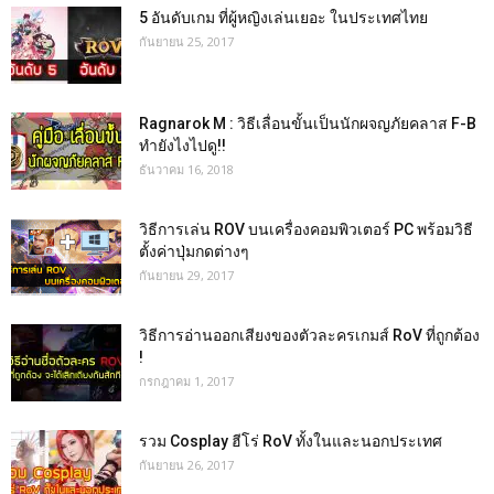
5 อันดับเกม ที่ผู้หญิงเล่นเยอะ ในประเทศไทย
กันยายน 25, 2017
Ragnarok M : วิธีเลื่อนขั้นเป็นนักผจญภัยคลาส F-B
ทำยังไงไปดู!!
ธันวาคม 16, 2018
วิธีการเล่น ROV บนเครื่องคอมพิวเตอร์ PC พร้อมวิธี
ตั้งค่าปุ่มกดต่างๆ
กันยายน 29, 2017
วิธีการอ่านออกเสียงของตัวละครเกมส์ RoV ที่ถูกต้อง
!
กรกฎาคม 1, 2017
รวม Cosplay ฮีโร่ RoV ทั้งในและนอกประเทศ
กันยายน 26, 2017