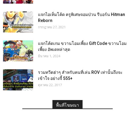
แจกไอเท็มโค้ด ครูพิเศษจอมป่วน รีบอร์น Hitman
Reborn
กรกฎาคม 27, 2021
แจกโค้ดเกม ขวานโอมเพี้ยง Gift Code ขวานโอม
เพี้ยง อัพเดทล่าสุด
มีนาคม 1, 2024
รวมทวีตฮ่าๆ สำหรับคนที่เล่น ROV เท่านั้นถึงจะ
เข้าใจ อย่างจี้ 555+
ตุลาคม 22, 2017
พื้นที่โฆษณา