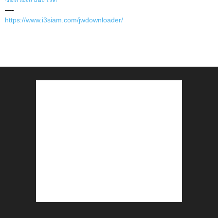
—-
https://www.i3siam.com/jwdownloader/