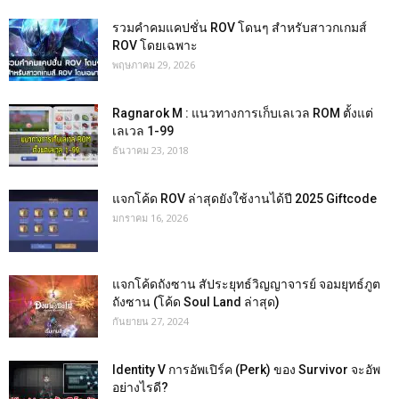
รวมคำคมแคปชั่น ROV โดนๆ สำหรับสาวกเกมส์
ROV โดยเฉพาะ
พฤษภาคม 29, 2026
Ragnarok M : แนวทางการเก็บเลเวล ROM ตั้งแต่
เลเวล 1-99
ธันวาคม 23, 2018
แจกโค้ด ROV ล่าสุดยังใช้งานได้ปี 2025 Giftcode
มกราคม 16, 2026
แจกโค้ดถังซาน สัประยุทธ์วิญญาจารย์ จอมยุทธ์ภูต
ถังซาน (โค้ด Soul Land ล่าสุด)
กันยายน 27, 2024
Identity V การอัพเปิร์ค (Perk) ของ Survivor จะอัพ
อย่างไรดี?