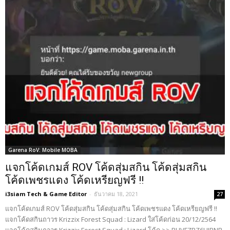
Garena RoV: Mobile MOBA
แจกโค้ดเกมส์ ROV โค้ดสุ่มสกิน โค้ดสุ่มสกิน
โค้ดเพชรแดง โค้ดเหรียญฟรี !!
i3siam Tech & Game Editor
-
ธันวาคม 18, 2021
27
แจกโค้ดเกมส์ ROV โค้ดสุ่มสกิน โค้ดสุ่มสกิน โค้ดเพชรแดง โค้ดเหรียญฟรี !!
แจกโค้ดสกินถาวร Krizzix Forest Squad : Lizard ใส่โค้ดก่อน 20/12/2564
แจกโค้ดสกินถาวร Krizzix Forest Squad : Lizard โค้ด >> BUVFZBZ6UJBNR