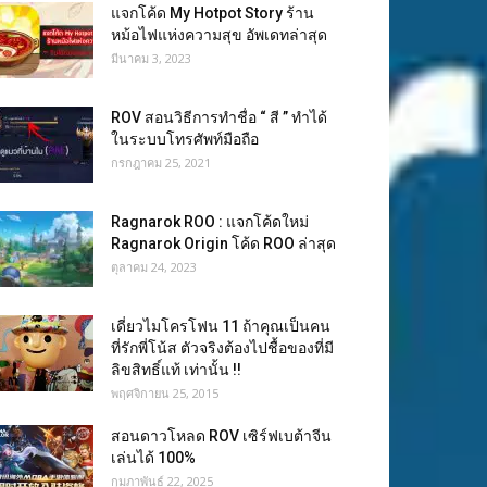
แจกโค้ด My Hotpot Story ร้าน
หม้อไฟแห่งความสุข อัพเดทล่าสุด
มีนาคม 3, 2023
ROV สอนวิธีการทำชื่อ “ สี ” ทำได้
ในระบบโทรศัพท์มือถือ
กรกฎาคม 25, 2021
Ragnarok ROO : แจกโค้ดใหม่
Ragnarok Origin โค้ด ROO ล่าสุด
ตุลาคม 24, 2023
เดี่ยวไมโครโฟน 11 ถ้าคุณเป็นคน
ที่รักพี่โน้ส ตัวจริงต้องไปชื้อของที่มี
ลิขสิทธิ์แท้ เท่านั้น !!
พฤศจิกายน 25, 2015
สอนดาวโหลด ROV เซิร์ฟเบต้าจีน
เล่นได้ 100%
กุมภาพันธ์ 22, 2025