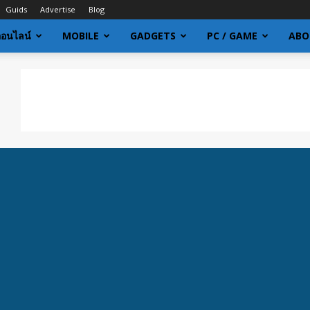
Guids
Advertise
Blog
ออนไลน์
MOBILE
GADGETS
PC / GAME
ABO