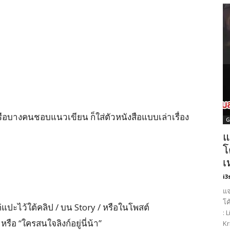
หรือบางคนชอบแนวเขียน ก็ใส่ตัวหนังสือแบบเล่าเรื่อง
G
แ
โ
เ
i3
แจ
โค
ค่แปะไว้ใต้คลิป / บน Story / หรือในโพสต์
: 
รือ “ใครสนใจลิงก์อยู่นี่น้า”
Kr