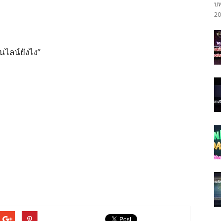
บท
20
อนไลน์ยังไง”